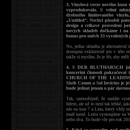
3. Vinylová verze nového kusu v
vyprodukovala. S velmi mlsný
drobného limitovaného vinylu
„Untitled“. Nechci působit pato
design a celkové provedení jse
nových skladeb dočkáme i na n
bonus pro oněch 33 vyvolených 
No, jedna skladba je alternativní
dostupná exkluzivně jen v této edi
takže si myslím, že je fér, aby měl
4. S DER BLUTHARSCH jsi ko
koncertní činnosti pokrač
CHURCH OF THE LEADING HA
Sixth Comm a Sol Invictus je je
bude jednat jenom o pár slavno
Tak, samozřejmě, že nadále vystu
lidem, ale už to není tak lehké, ja
nás na tour 7 a Lina, který vždy mu
malé turné. Letos vystoupíme na W
nebo dva. To bude vše pro rok 2011
5. Když se zamyslím nad grafi