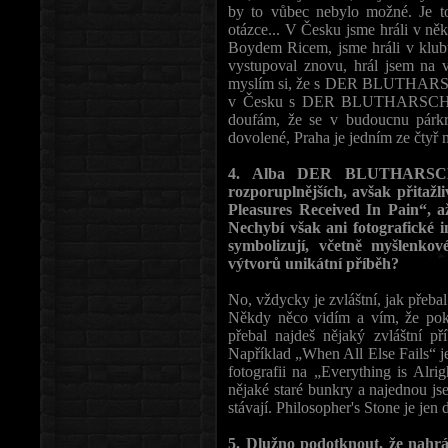
by to vůbec nebylo možné. Je to
otázce... V Česku jsme hráli v ně
Boydem Ricem, jsme hráli v klub
vystupoval znovu, hrál jsem na
myslím si, že s DER BLUTHARSCH 
v Česku s DER BLUTHARSCH pět
doufám, že se v budoucnu párkr
dovolené, Praha je jedním ze čtyř m
4. Alba DER BLUTHARSCH z
rozporuplnějších, avšak přitažl
Pleasures Received In Pain“, 
Nechybí však ani fotografické 
symbolizují, včetně myšle
výtvorů unikátní příběh?
No, vždycky je zvláštní, jak přeba
Někdy něco vidím a vím, že poku
přebal najdeš nějaký zvláštní p
Například „When All Else Fails“ je 
fotografii na „Everything is Alri
nějaké staré bunkry a najednou js
stávají. Philosopher's Stone je jen 
5. Dlužno podotknout, že nah