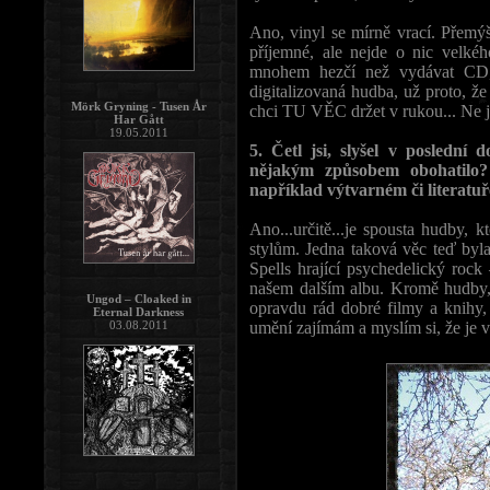
Ano, vinyl se mírně vrací. Přemýš
příjemné, ale nejde o nic velké
mnohem hezčí než vydávat CD,
digitalizovaná hudba, už proto, že 
Mörk Gryning - Tusen År
chci TU VĚC držet v rukou... Ne je
Har Gått
19.05.2011
5. Četl jsi, slyšel v poslední 
nějakým způsobem obohatilo? 
například výtvarném či literatu
Ano...určitě...je spousta hudby,
stylům. Jedna taková věc teď by
Spells hrající psychedelický rock 
našem dalším albu. Kromě hudby,
Ungod – Cloaked in
opravdu rád dobré filmy a knihy,
Eternal Darkness
03.08.2011
umění zajímám a myslím si, že je ve