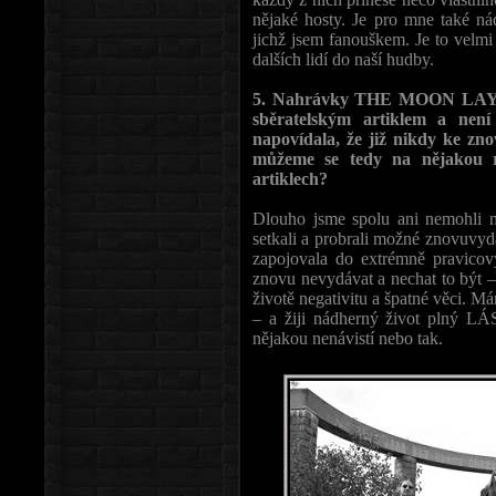
nějaké hosty. Je pro mne také nád
jichž jsem fanouškem. Je to velm
dalších lidí do naší hudby.
5. Nahrávky THE MOON LAY
sběratelským artiklem a nen
napovídala, že již nikdy ke zn
můžeme se tedy na nějakou ree
artiklech?
Dlouho jsme spolu ani nemohli ml
setkali a probrali možné znovuvydá
zapojovala do extrémně pravicový
znovu nevydávat a nechat to být – 
životě negativitu a špatné věci. M
– a žiji nádherný život plný L
nějakou nenávistí nebo tak.