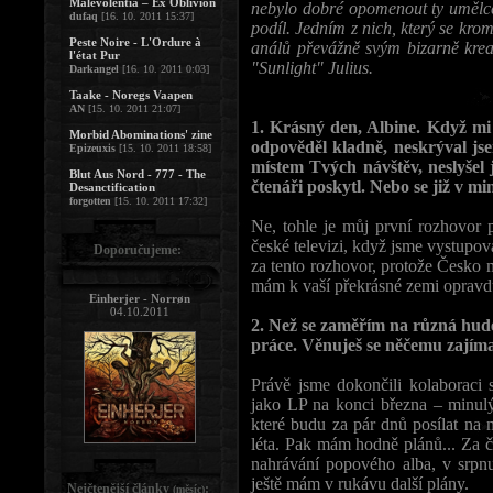
Malevolentia – Ex Oblivion
nebylo dobré opomenout ty umělc
dufaq
[16. 10. 2011 15:37]
podíl. Jedním z nich, který se kro
Peste Noire - L'Ordure à
análů převážně svým bizarně kre
l'état Pur
"Sunlight" Julius.
Darkangel
[16. 10. 2011 0:03]
Taake - Noregs Vaapen
AN
[15. 10. 2011 21:07]
1. Krásný den, Albine. Když mi 
Morbid Abominations' zine
odpověděl kladně, neskrýval js
Epizeuxis
[15. 10. 2011 18:58]
místem Tvých návštěv, neslyšel 
Blut Aus Nord - 777 - The
čtenáři poskytl. Nebo se již v mi
Desanctification
forgotten
[15. 10. 2011 17:32]
Ne, tohle je můj první rozhovor 
české televizi, když jsme vystupova
Doporučujeme:
za tento rozhovor, protože Česko 
mám k vaší překrásné zemi opravdu
Einherjer - Norrøn
04.10.2011
2. Než se zaměřím na různá hude
práce. Věnuješ se něčemu zají
Právě jsme dokončili kolaboraci
jako LP na konci března – minul
které budu za pár dnů posílat na 
léta. Pak mám hodně plánů... Za 
nahrávání popového alba, v srpn
ještě mám v rukávu další plány.
Nejčtenější články
:
(měsíc)