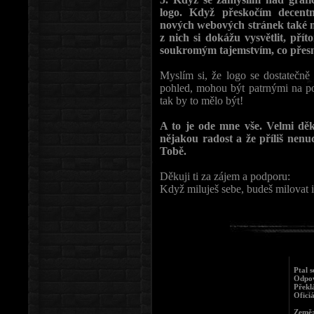
logo. Když přeskočím decent
nových webových stránek také m
z nich si dokážu vysvětlit, pří
soukromým tajemstvím, co přes
Myslím si, že logo se dostatečně 
pohled, mohou být patrnými na po
tak by to mělo být!
A to je ode mne vše. Velmi děk
nějakou radost a že příliš nenu
Tobě.
Děkuji ti za zájem a podporu:
Když miluješ sebe, budeš milovat i
Ptal 
Odpov
Překl
Ofici
Země