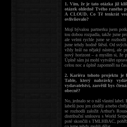
1. Vím, že je tato otázka již k
otázek ohledně Tvého rané
A CLOUD. Co Tě tenkrát vedl
ovlivňovalo?
Mojí bývalou partnerku jsem potka
tou dobou rozpadla, takže jsme pro
ale velmi rychle jsme se rozhodli
jsme tehdy hodně štěstí. Od svých 
vždy hrál na nějaký nástroj, ale p
nový horizont – a myslím si, že p
Úplně sám jsi mohl vytvářet oprav
celou noc a úplně zapomněl na čas
2. Kariéra tohoto projektu je
Table, který nahrávky vydáv
vydavatelství, zasvětil bys čte
obecně?
No, jednalo se o náš vlastní label.
labelů jsou jen zloději a/nebo chtě
se rozhodli založit Arthur's Rou
distribuční smlouvu s World Serp
poté skončili s TMLHBAC, pohřbil
co jsme tehdy mohli dělat.