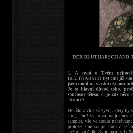
DER BLUTHARSCH AND T
1. A nyní o Tvém nejnověj
BLUTHARSCH byl cítit již silně 
jsem mohl na vlastní uši posoudi
Je to hlavní důvod toho, p
současné těleso, či je zde něco
stránce?
No, šlo o víc než vývoj, který by 
Jörg, jehož kytarová hra je dnes
sampler, vše ve studiu nahráváme 
protože jsme koupili dům v lesích,
což mi změnilo život, názory i přís