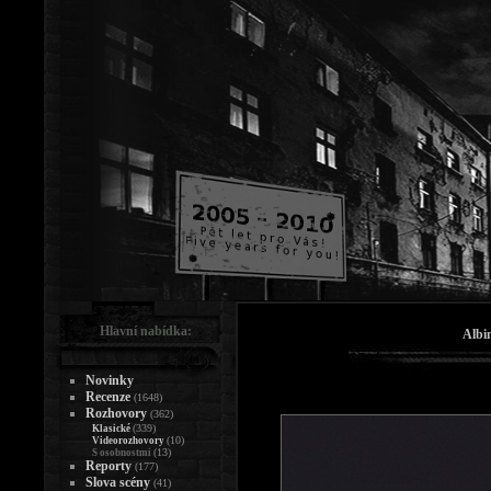
Hlavní nabídka:
Albi
Novinky
Recenze
(1648)
Rozhovory
(362)
(339)
Klasické
(10)
Videorozhovory
(13)
S osobnostmi
Reporty
(177)
Slova scény
(41)