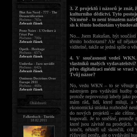
3. Z projektů i názorů je znát,
Blut Aus Nord - 777 - The
kulturního dědictví. Tyto post
Desanctification
Nicméně - to není tématem naše
Přečteno : 765x
Zobrazit článek
sis k těmto hodnotám vybudoval
Peste Noire - L'Ordure à
l'état Pur
No... Jsem Rakušan, být součást
Přečteno : 700x
těmito hodnotami? Ale už nějako
Zobrazit článek
viditelné, takže se jedná spíše o v
Opeth - Heritage
Přečteno : 657x
Zobrazit článek
4. V současnosti vedeš WKN.
vlastníků malých vydavatelství
Umbrtka - Jaro nevidět
Přečteno : 642x
přes digitalizaci médií se vrac
Zobrazit článek
Tvůj názor?
Ominous Doctrines Over
Europe 2011
No, vedu WKN – to se věnuje p
Přečteno : 468x
Zobrazit článek
nástrojem pro vydávání hudby os
protože neprovozuji labely jako pod
mám rád, lidí, které miluji, 
Ohlédnutí:
ekonomická stránka rozhodně není 
do nových projektů – ale cítíme,
Falkenbach - Tiurida
kupovali. Je to směšné, protože t
18.02.2011
které jsou závislé na prodejích. 
končit, někteří už skončili, co
rýžování peněz, ale o vydávání hud