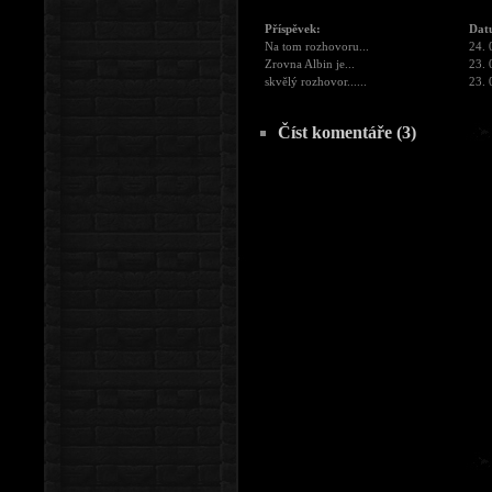
Příspěvek:
Dat
Na tom rozhovoru...
24. 
Zrovna Albin je...
23. 
skvělý rozhovor......
23. 
Číst komentáře (3)