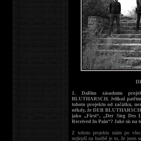
D
1. Dalším zásadním proj
BLUTHARSCH. Jelikož patřím k 
tohoto projektu od začátku, n
někdy, že DER BLUTHARSCH nez
jako „First“, „Der Sieg Des L
Received In Pain“? Jaké sis na 
Z tohoto projektu mám po všec
nejlepší na hudbě je to, že jsem 