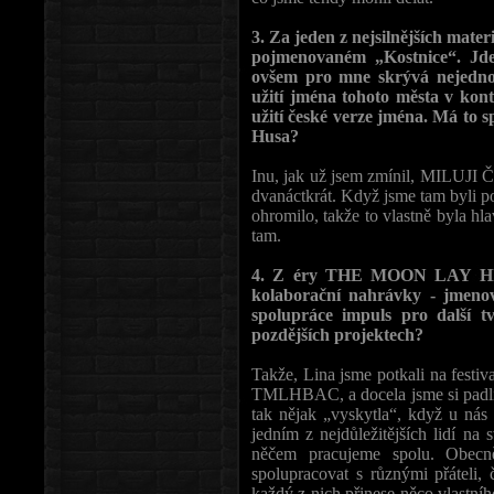
3. Za jeden z nejsilnějších mater
pojmenovaném „Kostnice“. Jde
ovšem pro mne skrývá nejedno
užití jména tohoto města v kont
užití české verze jména. Má to sp
Husa?
Inu, jak už jsem zmínil, MILUJI 
dvanáctkrát. Když jsme tam byli pop
ohromilo, takže to vlastně byla hla
tam.
4. Z éry THE MOON LAY H
kolaborační nahrávky - jmenov
spolupráce impuls pro další tv
pozdějších projektech?
Takže, Lina jsme potkali na festiv
TMLHBAC, a docela jsme si padli d
tak nějak „vyskytla“, když u nás 
jedním z nejdůležitějších lidí na
něčem pracujeme spolu. Obec
spolupracovat s různými přáteli,
každý z nich přinese něco vlastn