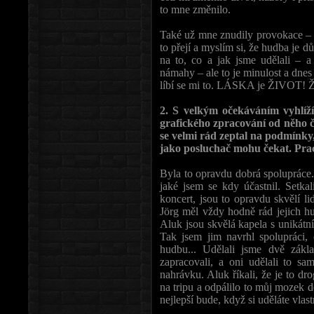
to mne změnilo.
Také už mne znudily provokace – 
to přejí a myslím si, že hudba je d
na to, co a jak jsme udělali – a 
námahy – ale to je minulost a dnes 
líbí se mi to. LÁSKA je ŽIVOT
2. S velkým očekáváním vyhlíž
grafického zpracování od něho č
se velmi rád zeptal na podmínky
jako posluchač mohu čekat. Pra
Byla to opravdu dobrá spolupráce.
jaké jsem se kdy účastnil. Setkal
koncert, jsou to opravdu skvělí lid
Jörg měl vždy hodně rád jejich hud
Aluk jsou skvělá kapela s unikátní
Tak jsem jim navrhl spolupráci, 
hudbu... Udělali jsme dvě zákla
zapracovali, a oni udělali to s
nahrávku. Aluk říkali, že je to dr
na tripu a odpálilo to můj mozek 
nejlepší bude, když si uděláte vlas