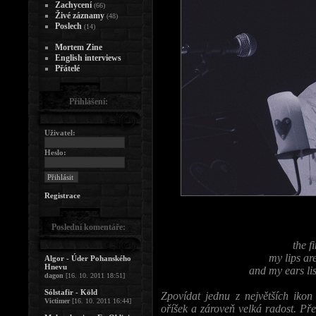
Zachycení
(66)
Živé záznamy
(48)
Poslech
(14)
Mortem Zine
English interviews
Přátelé
Přihlášení:
Uživatel:
Heslo:
Registrace
Poslední komentáře:
the f
my lips ar
Algor - Úder Pohanského
Hnevu
and my ears lis
dagon
[16. 10. 2011 18:51]
Sólstafir - Köld
Zpovídat jednu z největších ikon 
Victimer
[16. 10. 2011 16:44]
oříšek a zároveň velká radost. Pře