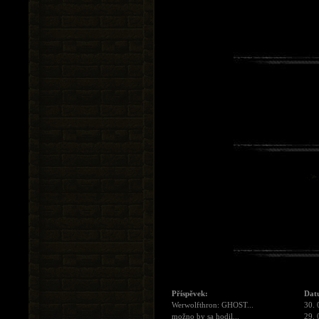
Příspěvek:
Dat
Werwolfthron: GHOST...
30. 
možno by sa hodil...
29. 