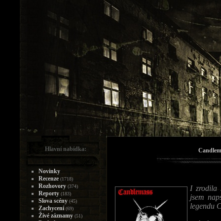
Hlavní nabídka:
Candlema
Novinky
Recenze
(1718)
Rozhovory
(374)
I zrodila
Reporty
(183)
jsem nap
Slova scény
(45)
legendu
Zachycení
(69)
Živé záznamy
(51)