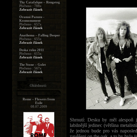
Thy Catafalque – Rengeteg
Přečteno : 788x
Zobrazit článek
Oranssi Pazuzu -
Kosmonument
Přečteno : 657x
Zobrazit článek
Anathema – Falling Deeper
Přečteno : 655x
Zobrazit článek
Deska roku 2011
Přečteno : 615x
Zobrazit článek
The Stone – Golet
Přečteno : 567x
Zobrazit článek
Ohlédnutí:
Rome – Flowers from
Exile
08.07.2009
Shrnutí: Desku by měl alespoň je
labilnější jedinec (většina metalist
že jednou bude pro vás naposled
zavěšeni on the oak, a to by byla ji