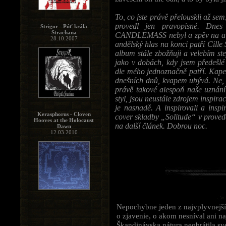
To, co jste právě přelouskli až se
provedl jen pravopisné. Dnes
Strigor - Púť krála
Strachana
CANDLEMASS nebyl a zpěv na albu 
28.10.2007
andělský hlas na konci patří Cille
album stále zbožňuji a velebím st
jako v dobách, kdy jsem předeš
dle mého jednoznačně patří. Kapel
dnešních dnů, kvapem ubývá. Ne, ž
právě takové alespoň naše uznání
styl, jsou neustále zdrojem inspi
je nasnadě. A inspirovali a insp
Kerasphorus - Cloven
cover skladby „Solitude“ v proved
Hooves at the Holocaust
na další článek. Dobrou noc.
Dawn
12.03.2010
Nepochybne jeden z najvplyvnejší
o zjavenie, o akom nesníval ani na
Škandinávska nátura neobrátila sv