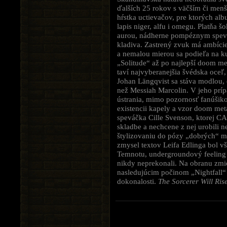
ďalších 25 rokov s väčším či men
hŕstka uctievačov, pre ktorých al
lapis niger, alfu i omegu. Platň
aurou, nádherne pompéznym spevo
kladiva. Zastrený zvuk má ambíci
a nemalou mierou sa podieľa na k
„Solitude“ až po najlepší doom me
taví najvyberanejšia švédska oceľ
Johan Längqvist sa stáva modlou,
než Messiah Marcolin. V jeho prípa
ústrania, mimo pozornosť fanúšiko
existencii kapely a vzor doom me
speváčka Cille Svenson, ktorej 
skladbe a nechcene z nej urobili 
štylizovaniu do pózy „dobrých“ met
zmysel textov Leifa Edlinga bol v
Temnotu, undergroundový feeling 
nikdy neprekonali. Na obranu zmie
nasledujúcim počinom „Nightfall“ 
dokonalosti.
The Sorcerer Will Rise