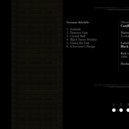
Seznam skladeb:
Oficiá
Candl
1. Solitude
2. Demons Gate
Národ
3. Crystal Ball
Švéds
4. Black Stone Wielder
5. Under the Oak
Label
6. A Sorcerer's Pledge
Black
Rok v
1986
Hodno
1
2
3