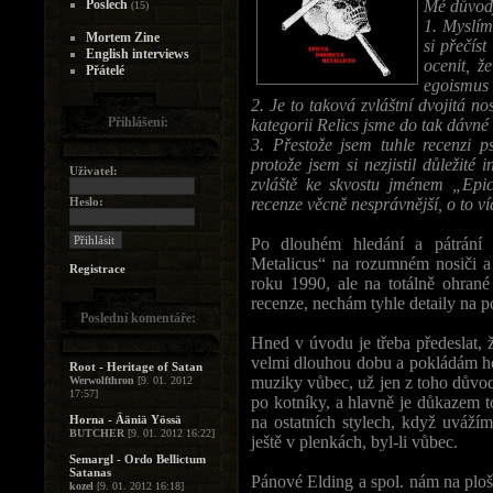
Poslech
Mé důvody
(15)
1. Myslím
Mortem Zine
si přečís
English interviews
ocenit, 
Přátelé
egoismus a
2. Je to taková zvláštní dvojitá no
Přihlášení:
kategorii Relics jsme do tak dávné
3. Přestože jsem tuhle recenzi p
protože jsem si nezjistil důležité
Uživatel:
zvláště ke skvostu jménem „Epi
Heslo:
recenze věcně nesprávnější, o to 
Po dlouhém hledání a pátrání
Metalicus“ na rozumném nosiči a
Registrace
roku 1990, ale na totálně ohrané
recenze, nechám tyhle detaily na p
Poslední komentáře:
Hned v úvodu je třeba předeslat,
velmi dlouhou dobu a pokládám ho 
Root - Heritage of Satan
muziky vůbec, už jen z toho dů
Werwolfthron
[9. 01. 2012
17:57]
po kotníky, a hlavně je důkazem t
Horna - Ääniä Yössä
na ostatních stylech, když uvážím
BUTCHER
[9. 01. 2012 16:22]
ještě v plenkách, byl-li vůbec.
Semargl - Ordo Bellictum
Satanas
Pánové Elding a spol. nám na ploše
kozel
[9. 01. 2012 16:18]