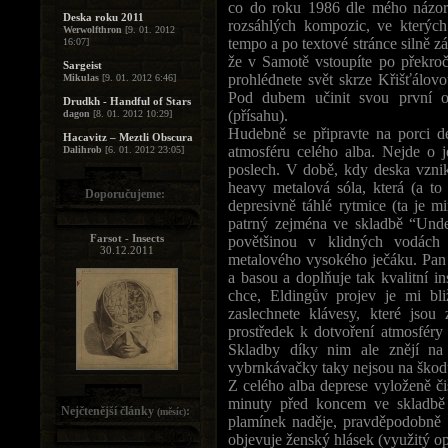
co do roku 1986 dle mého názor
Deska roku 2011
rozsáhlých kompozic, ve kterých
Werwolfthron
[9. 01. 2012
tempo a po textové stránce silně z
16:07]
že v Samotě vstoupíte po překro
Sargeist
prohlédnete svět skrze Křišťálo
Mikulas
[9. 01. 2012 6:46]
Pod dubem učinit svou první ob
Drudkh - Handful of Stars
(přísahu).
dagon
[8. 01. 2012 10:29]
Hudebně se připravte na porci de
Hacavitz – Meztli Obscura
atmosféru celého alba. Nejde o 
Dalihrob
[6. 01. 2012 23:05]
poslech. V době, kdy deska vznika
heavy metalová sóla, která (a to
Doporučujeme:
depresivně táhlé rytmice (ta je 
patrný zejména ve skladbě “Unde
Farsot - Insects
povětšinou v klidných vodách
30.12.2011
metalového vysokého ječáku. Pan 
a basou a doplňuje tak kvalitní i
chce, Eldingův projev je mi bli
zaslechnete klávesy, které jsou 
prostředek k dotvoření atmosféry 
Skladby díky nim ale znějí na
vybrnkávačky taky nejsou na škodu,
Z celého alba deprese vyloženě či
minuty před koncem ve skladbě “
Nejčtenější články
:
(měsíc)
plamínek naděje, pravděpodobně
objevuje ženský hlásek (využitý opě