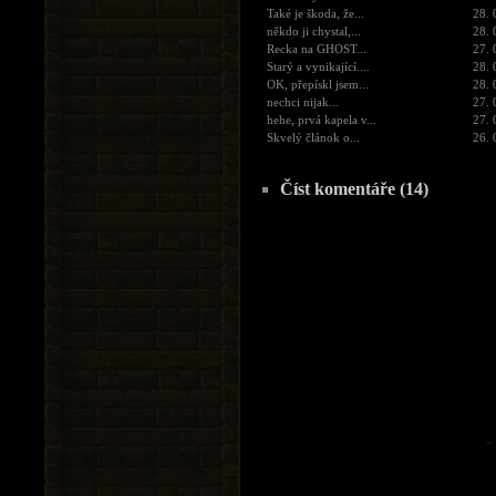
Také je škoda, že...
28. 
někdo ji chystal,...
28. 
Recka na GHOST...
27. 
Starý a vynikající....
28. 
OK, přepískl jsem...
28. 
nechci nijak...
27. 
hehe, prvá kapela v...
27. 
Skvelý článok o...
26. 
Číst komentáře (14)