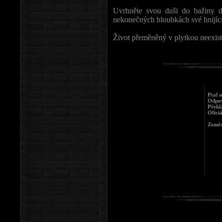
Uvrhněte svou duši do bažiny de
nekonečných hloubkách své hnijící
Život přeměněný v plytkou neexisten
Ptal 
Odpov
Překl
Oficiá
Země