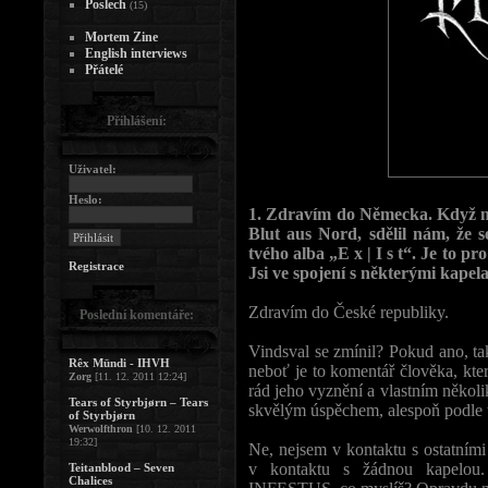
Poslech
(15)
Mortem Zine
English interviews
Přátelé
Přihlášení:
Uživatel:
Heslo:
1. Zdravím do Německa. Když m
Blut aus Nord, sdělil nám, že
tvého alba „E x | I s t“. Je to p
Registrace
Jsi ve spojení s některými kape
Zdravím do České republiky.
Poslední komentáře:
Vindsval se zmínil? Pokud ano, ta
Rêx Mündi - IHVH
neboť je to komentář člověka, kt
Zorg
[11. 12. 2011 12:24]
rád jeho vyznění a vlastním někol
Tears of Styrbjørn – Tears
skvělým úspěchem, alespoň podle to
of Styrbjørn
Werwolfthron
[10. 12. 2011
19:32]
Ne, nejsem v kontaktu s ostatním
v kontaktu s žádnou kapelou.
Teitanblood – Seven
Chalices