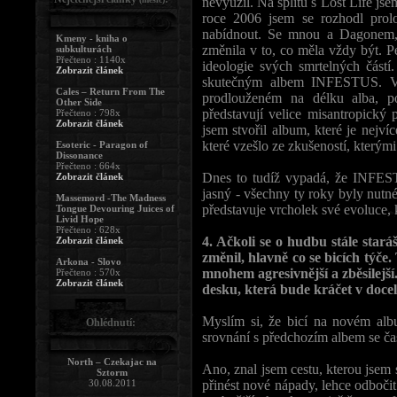
nevyužil. Na splitu s Lost Life j
roce 2006 jsem se rozhodl pro
nabídnout. Se mnou a Dagonem, 
Kmeny - kniha o
změnila v to, co měla vždy být. P
subkulturách
Přečteno : 1140x
ideologie svých smrtelných část
Zobrazit článek
skutečným albem INFESTUS. V
Cales – Return From The
prodlouženém na délku alba, po
Other Side
představují velice misantropický 
Přečteno : 798x
Zobrazit článek
jsem stvořil album, které je nejví
které vzešlo ze zkušeností, kterými
Esoteric - Paragon of
Dissonance
Přečteno : 664x
Dnes to tudíž vypadá, že INFESTU
Zobrazit článek
jasný - všechny ty roky byly nutn
Massemord -The Madness
představuje vrcholek své evoluce, 
Tongue Devouring Juices of
Livid Hope
Přečteno : 628x
4. Ačkoli se o hudbu stále stará
Zobrazit článek
změnil, hlavně co se bicích týče. 
Arkona - Slovo
mnohem agresivnější a zběsilejší. 
Přečteno : 570x
Zobrazit článek
desku, která bude kráčet v doce
Myslím si, že bicí na novém alb
Ohlédnutí:
srovnání s předchozím albem se ča
North – Czekajac na
Ano, znal jsem cestu, kterou jsem s
Sztorm
30.08.2011
přinést nové nápady, lehce odboči