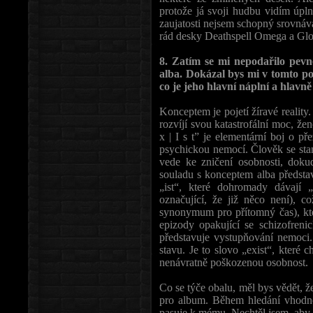
protože já svoji hudbu vidím úpl
zaujatosti nejsem schopný srovnáva
rád desky Deathspell Omega a Glor
8. Zatím se mi nepodařilo pev
alba. Dokázal bys mi v tomto po
co je jeho hlavní náplní a hlavn
Konceptem je pojetí žíravé realit
rozvíjí svou katastrofální moc, žen
x | I s t” je elementární boj o pře
psychickou nemocí. Člověk se stan
vede ke zničení osobnosti, doku
souladu s konceptem alba představu
„ist“, které dohromady dávají 
označující, že již něco není), c
synonymum pro přítomný čas), kte
epizody opakující se schizofreni
představuje vystupňování nemoc
stavu. Je to slovo „exist“, které c
nenávratně poškozenou osobnost.
Co se týče obalu, měl bys vědět, ž
pro album. Během hledání vhodné
pasuje k mému. Nechtěl jsem, aby 