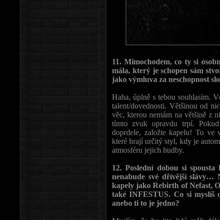
11. Mimochodem, co ty si osobn
mála, který je schopen sám stvo
jako výmluva za neschopnost slo
Haha, úplně s tebou souhlasím. Vě
talent/dovednosti. Většinou od ni
věc, kterou nemám na většině z ni
tímto zvuk opravdu trpí. Pokud 
doprdele, založte kapelu! To ve v
které hrají určitý styl, kdy je aut
atmosféru jejich hudby.
12. Poslední dobou si spousta l
nenabude své dřívější slávy… 
kapely jako Rebirth of Nefast, 
také INFESTUS. Co si myslíš o
anebo ti to je jedno?