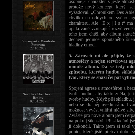
osobnější charakter s ještě atmosf
protože nový koncept, který jse
vyžadoval. „Chronikem Des Ablebe
chvilku na oddych od svého agre
charakteru. Ale „E x | I s t“ má 
opakovaně vznikající rozvětvené 
toho jsem chtěl, aby album skute
dechem jedince spoutaného šílen
Sturmgeist - Manifesto
hladiny emocí.
Futurista
22.10.2009
5. Zároveň mi ale přijde, že 
atmosféry a nejen servírovat ag
minulé album. Dá se tedy mlu
způsobu, kterým hudbu skládáš?
tvor, který se snaží čerpat výhra
Spojení agrese s atmosférou a be
tvořit hudbu, aby takto zněla, je
Nae’blis - Sketches of
Reality
tvorby hudby. Když píši skladbu, j
02.04.2007
nebo se do něj uvedu sám. Tvo
možnost vyvést vnitřní ničivé síly
Zvláště pro nové album jsem čerpal 
na pokraj šílenství. Při skládání j
ji dokončil. Takto jsem si také
pouto, které jistě přetrvá dobu 