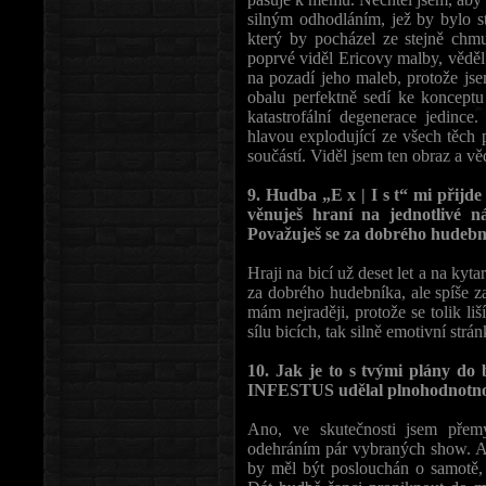
silným odhodláním, jež by bylo 
který by pocházel ze stejně chm
poprvé viděl Ericovy malby, věděl 
na pozadí jeho maleb, protože j
obalu perfektně sedí ke konceptu
katastrofální degenerace jedinc
hlavou explodující ze všech těch 
součástí. Viděl jsem ten obraz a v
9. Hudba „E x | I s t“ mi přijd
věnuješ hraní na jednotlivé n
Považuješ se za dobrého hudeb
Hraji na bicí už deset let a na kyt
za dobrého hudebníka, ale spíše z
mám nejraději, protože se tolik liš
sílu bicích, tak silně emotivní strán
10. Jak je to s tvými plány do
INFESTUS udělal plnohodnotnou 
Ano, ve skutečnosti jsem přemý
odehráním pár vybraných show. A
by měl být poslouchán o samotě, 