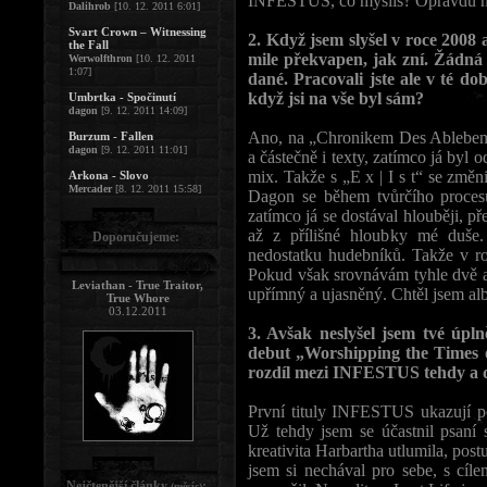
INFESTUS, co myslíš? Opravdu nej
Dalihrob
[10. 12. 2011 6:01]
Svart Crown – Witnessing
2. Když jsem slyšel v roce 2008
the Fall
mile překvapen, jak zní. Žádná 
Werwolfthron
[10. 12. 2011
1:07]
dané. Pracovali jste ale v té d
když jsi na vše byl sám?
Umbrtka - Spočinutí
dagon
[9. 12. 2011 14:09]
Ano, na „Chronikem Des Ablebens“
Burzum - Fallen
dagon
[9. 12. 2011 11:01]
a částečně i texty, zatímco já byl
mix. Takže s „E x | I s t“ se změ
Arkona - Slovo
Mercader
[8. 12. 2011 15:58]
Dagon se během tvůrčího proce
zatímco já se dostával hlouběji, 
až z přílišné hloubky mé duše.
Doporučujeme:
nedostatku hudebníků. Takže v r
Pokud však srovnávám tyhle dvě alb
Leviathan - True Traitor,
upřímný a ujasněný. Chtěl jsem alb
True Whore
03.12.2011
3. Avšak neslyšel jsem tvé úpl
debut „Worshipping the Times of
rozdíl mezi INFESTUS tehdy a 
První tituly INFESTUS ukazují pod
Už tehdy jsem se účastnil psaní 
kreativita Harbartha utlumila, post
jsem si nechával pro sebe, s cíle
Nejčtenější články
:
(měsíc)