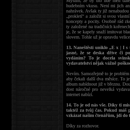
Myslím, že by tito lidé měli dál
hudebním vkusu. Není mi jich ani 
nahrávek. Avšak ty již nenabudou té
„prokletí“ a založit si svou vlas
koncepty a pocity. Osobně rád zk
ty založené na tradičních kořenec
je, že se kapely snaží imitovat b
slovem. Tohle už je opravdu velic
13. Naneštěstí uniklo „E x | I 
jasné, že se deska dříve či p
vydáním? To je docela svins
vydavatelství nějak vážně poško
Nevím. Samozřejmě to je problém zv
aby čekali další dva měsíce. To 
album nabídnout již v březnu. Dou
dost náročné pro nevelká vydavat
internet nabízí.
14. To je od nás vše. Díky ti mi
taktéž za tvůj čas. Pokud máš p
vzkázat našim čtenářům, jdi do t
Díky za rozhovor.