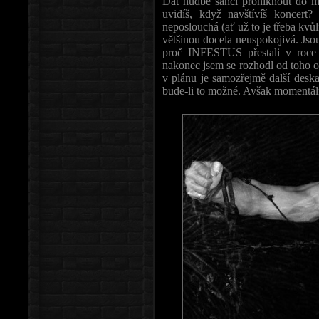
Dát hudbě šanci proniknout do mys
uvidíš, když navštívíš koncert?
neposlouchá (ať už to je třeba kvů
většinou docela neuspokojivá. Jso
proč INFESTUS přestali v roce 
nakonec jsem se rozhodl od toho o
v plánu je samozřejmě další deska.
bude-li to možné. Avšak momentáln