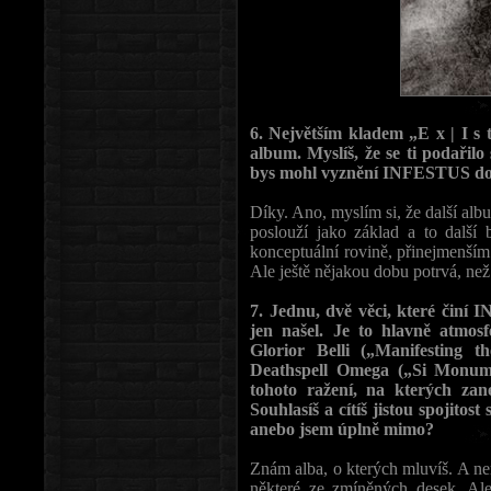
6. Největším kladem „E x | I s t
album. Myslíš, že se ti podařil
bys mohl vyznění INFESTUS dot
Díky. Ano, myslím si, že další alb
poslouží jako základ a to další 
konceptuální rovině, přinejmenším 
Ale ještě nějakou dobu potrvá, 
7. Jednu, dvě věci, které činí
jen našel. Je to hlavně atmos
Glorior Belli („Manifesting t
Deathspell Omega („Si Monum
tohoto ražení, na kterých za
Souhlasíš a cítíš jistou spojitos
anebo jsem úplně mimo?
Znám alba, o kterých mluvíš. A n
některé ze zmíněných desek. Al