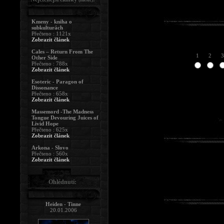
Kmeny - kniha o
subkulturách
Přečteno : 1121x
Zobrazit článek
Cales – Return From The
1
2
3
Other Side
Přečteno : 788x
Zobrazit článek
Esoteric - Paragon of
Dissonance
Přečteno : 658x
Zobrazit článek
Massemord -The Madness
Tongue Devouring Juices of
Livid Hope
Přečteno : 625x
Zobrazit článek
Arkona - Slovo
Přečteno : 560x
Zobrazit článek
Ohlédnutí:
Heiden - Tinne
20.01.2006