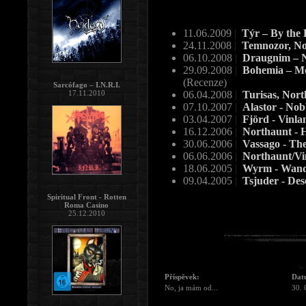
11.06.2009
|
Týr – By the 
24.11.2008
|
Temnozor, Nor
06.10.2008
|
Draugnim – N
29.09.2008
|
Bohemia – Mor
(Recenze)
Sarcófago – I.N.R.I.
17.11.2010
06.04.2008
|
Turisas, Nort
07.10.2007
|
Alastor - Nob
03.04.2007
|
Fjörd - Vinla
16.12.2006
|
Northaunt - 
30.06.2006
|
Vassago - Th
06.06.2006
|
Northaunt/Vi
18.06.2005
|
Wyrm - Wand
09.04.2005
|
Tsjuder - Des
Spiritual Front - Rotten
Roma Casino
25.12.2010
Příspěvek:
Dat
No, ja mám od...
30. 