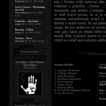
kdy v Polsku vyšly kultovní alb
Dalihrob
[10. 12. 2011 6:01]
velikánů a jednička „Thorns …
Svart Crown – Witnessing
the Fall
nezapadla, pak dnešní „Czekajac 
Werwolfthron
[10. 12. 2011
se totiž zbavit pocitu, že ač je
1:07]
zejména monotónnosti. Když to p
Umbrtka - Spočinutí
dlouhá a stejně končí. Po asi pát
dagon
[9. 12. 2011 14:09]
otupil, ale pro změnu se mi začaly
Burzum - Fallen
vyju jako šakal po nějaké šířeji 
dagon
[9. 12. 2011 11:01]
marně. Můj výsledný dojem ve vzt
Arkona - Slovo
výdrž na scéně jsem ochoten udělat
Mercader
[8. 12. 2011 15:58]
Doporučujeme:
Leviathan - True Traitor,
Seznam skladeb:
Oficiá
True Whore
North
03.12.2011
1. Czekajac Na Sztorm
2. Z Mroku Dziejów
Národ
3. Piesñ Perunowa
Polsk
4. Modlitwa Wojownika
5. Stosy Zaplona
Label
6. Ostatni Zerca
Old T
7. Krwawy Blask
8. W Imiê Slowiañskiej Wolnosci
Rok v
9. Zyc By Trwac!
2011
Hodno
Nejčtenější články
:
(měsíc)