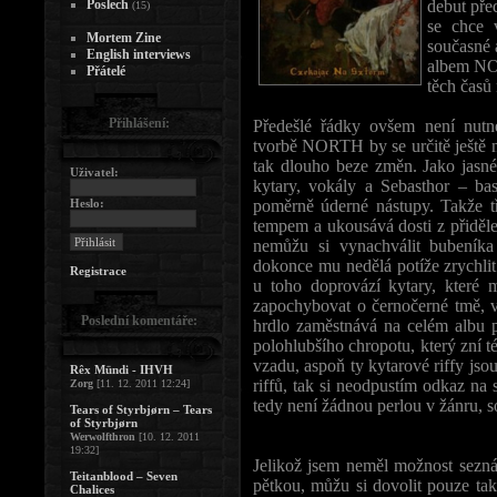
Poslech
debut pře
(15)
se chce 
Mortem Zine
současné 
English interviews
albem NOR
Přátelé
těch časů 
Přihlášení:
Předešlé řádky ovšem není nutn
tvorbě NORTH by se určitě ještě na
tak dlouho beze změn. Jako jasné 
Uživatel:
kytary, vokály a Sebasthor – ba
Heslo:
poměrně úderné nástupy. Takže t
tempem a ukousává dosti z přiděle
nemůžu si vynachválit bubeníka
dokonce mu nedělá potíže zrychlit
Registrace
u toho doprovází kytary, které 
zapochybovat o černočerné tmě, ve
Poslední komentáře:
hrdlo zaměstnává na celém albu 
polohlubšího chropotu, který zní t
vzadu, aspoň ty kytarové riffy jsou
Rêx Mündi - IHVH
riffů, tak si neodpustím odkaz na
Zorg
[11. 12. 2011 12:24]
tedy není žádnou perlou v žánru, s
Tears of Styrbjørn – Tears
of Styrbjørn
Werwolfthron
[10. 12. 2011
19:32]
Jelikož jsem neměl možnost sezná
Teitanblood – Seven
pětkou, můžu si dovolit pouze tak
Chalices