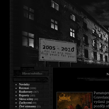
Hlavní nabídka:
N
Novinky
Recenze
(1696)
Rozhovory
(367)
Pamatuje
Reporty
(183)
Graveland
Slova scény
(44)
vydaná p
Zachycení
(69)
později of
Živé záznamy
(51)