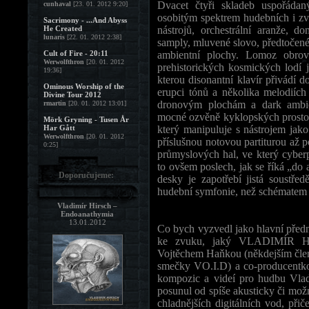
Dvacet čtyři skladeb uspořáda
cunhaval
[23. 01. 2012 9:20]
osobitým spektrem hudebních i zv
Sacrimony - ...And Abyss
He Created
nástrojů, orchestrální aranže, do
lunaris
[22. 01. 2012 2:38]
samply, mluvené slovo, předtočen
Cult of Fire - 20:11
ambientní plochy. Lomoz obrov
Werwolfthron
[20. 01. 2012
prehistorických kosmických lodí 
19:36]
kterou disonantní klavír přivádí d
Ominous Worship of the
erupci tónů a několika melodi
Divine Tour 2012
dronovým plochám a dark ambi
rmartin
[20. 01. 2012 13:01]
mocné ozvěně kyklopských prostorů
Mörk Gryning - Tusen År
Har Gått
který manipuluje s nástrojem jako
Werwolfthron
[20. 01. 2012
příslušnou notovou partiturou až 
0:25]
průmyslových hal, ve který cyberp
to ovšem poslech, jak se říká „do 
Doporučujeme:
desky je zapotřebí jistá soustře
hudební symfonie, než schématem j
Vladimír Hirsch –
Endoanathymia
13.01.2012
Co bych vyzvedl jako hlavní před
ke zvuku, jaký VLADIMÍR HI
Vojtěchem Haňkou (někdejším člene
smečky VO.I.D) a co-producentko
kompozic a videí pro hudbu Vlad
posunul od spíše akusticky či mož
chladnějších digitálních vod, př