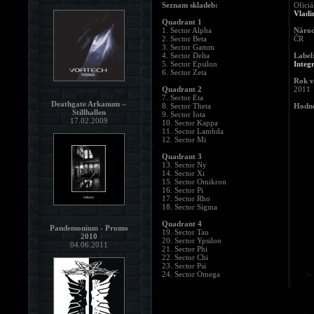
Seznam skladeb:
Oficiá
Vladi
Quadrant 1
1. Sector Alpha
Národ
2. Sector Beta
ČR
3. Sector Gamm
4. Sector Delta
Label
5. Sector Epsilon
Integ
6. Sector Zeta
Rok v
Quadrant 2
2011
7. Sector Eta
Deathgate Arkanum –
8. Sector Theta
Hodno
Stillhallen
9. Sector Iota
17.02.2009
10. Sector Kappa
11. Sector Lambda
12. Sector Mi
Quadrant 3
13. Sector Ny
14. Sector Xi
15. Sector Omikron
16. Sector Pi
17. Sector Rho
18. Sector Sigma
Quadrant 4
Pandemonium - Promo
19. Sector Tau
2010
20. Sector Ypsilon
04.06.2011
21. Sector Phi
22. Sector Chi
23. Sector Psi
24. Sector Omega