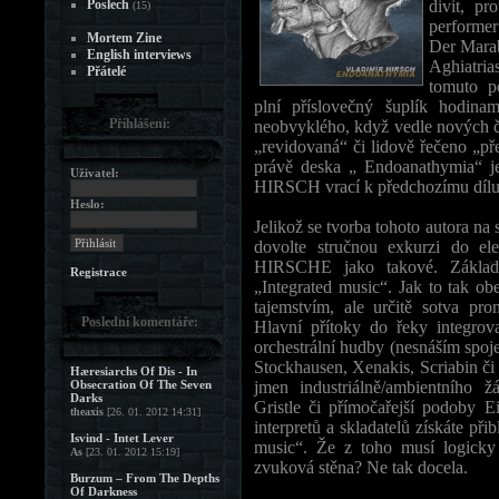
Poslech
divit, pr
(15)
performer
Mortem Zine
Der Marab
English interviews
Aghiatria
Přátelé
tomuto po
plní příslovečný šuplík hodin
Přihlášení:
neobvyklého, když vedle nových či
„revidovaná“ či lidově řečeno „př
právě deska „ Endoanathymia“ 
Uživatel:
HIRSCH vrací k předchozímu dílu
Heslo:
Jelikož se tvorba tohoto autora na 
dovolte stručnou exkurzi do 
HIRSCHE jako takové. Základní
Registrace
„Integrated music“. Jak to tak ob
tajemstvím, ale určitě sotva pr
Poslední komentáře:
Hlavní přítoky do řeky integrov
orchestrální hudby (nesnáším spoj
Stockhausen, Xenakis, Scriabin či 
Hæresiarchs Of Dis - In
Obsecration Of The Seven
jmen industriálně/ambientního 
Darks
Gristle či přímočařejší podoby 
theaxis
[26. 01. 2012 14:31]
interpretů a skladatelů získáte př
Isvind - Intet Lever
music“. Že z toho musí logicky
As
[23. 01. 2012 15:19]
zvuková stěna? Ne tak docela.
Burzum – From The Depths
Of Darkness