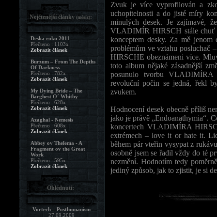
Zvuk je více vyprofilován a zk
uchopitelnosti a do jisté míry 
Nejčtenější články
:
(měsíc)
minulých desek. Je zajímavé, že
VLADIMÍR HIRSCH stále chuť po
Deska roku 2011
konceptem desky. Za mě jenom d
Přečteno : 1103x
problémům ve vztahu posluchač –
Zobrazit článek
HIRSCHE obeznámeni více. Mluvím
Burzum – From The Depths
toto album nějaké zásadnější zm
Of Darkness
Přečteno : 782x
posunulo tvorbu VLADIMÍRA H
Zobrazit článek
revoluční počin se jedná, řekl 
My Dying Bride – The
zvukem.
Barghest O´ Whitby
Přečteno : 628x
Zobrazit článek
Hodnocení desek obecně příliš nem
jako je právě „Endoanathymia“. Co
Azaghal - Nemesis
Přečteno : 608x
koncertech VLADIMÍRA HIRSCHE,
Zobrazit článek
extrémech – love it or hate it. L
Abbey ov Thelema - A
během pár vteřin vysypat z rukávu
Fragment ov the Great
osobně jsem se řadil vždy do té p
Work
Přečteno : 595x
nezmění. Hodnotím tedy poměrně
Zobrazit článek
jediný způsob, jak to zjistit, je si 
Ohlédnutí:
Vortech – Posthumanism
27.09.2009