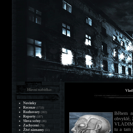
Hlavní nabídka:
Vlad
Novinky
Recenze
(1733)
Rozhovory
(382)
Během ně
Reporty
(187)
obvyklé, 
Slova scény
(46)
VLADIMÍR
Zachycení
(70)
tu a tam 
Živé záznamy
(51)