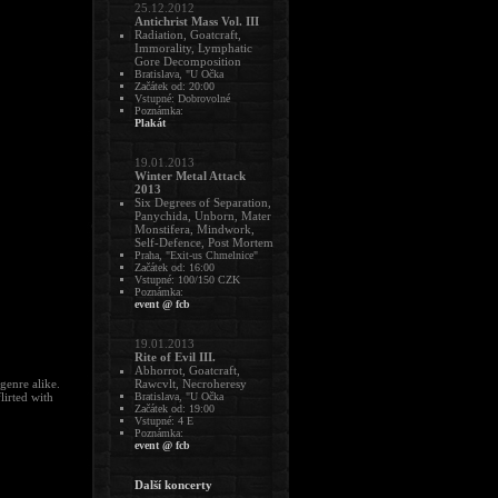
25.12.2012
Antichrist Mass Vol. III
Radiation, Goatcraft,
Immorality, Lymphatic
Gore Decomposition
Bratislava, "U Očka
Začátek od: 20:00
Vstupné: Dobrovolné
Poznámka:
Plakát
19.01.2013
Winter Metal Attack
2013
Six Degrees of Separation,
Panychida, Unborn, Mater
Monstifera, Mindwork,
Self-Defence, Post Mortem
Praha, "Exit-us Chmelnice"
Začátek od: 16:00
Vstupné: 100/150 CZK
Poznámka:
event @ fcb
19.01.2013
Rite of Evil III.
Abhorrot, Goatcraft,
genre alike.
Rawcvlt, Necroheresy
lirted with
Bratislava, "U Očka
Začátek od: 19:00
Vstupné: 4 E
Poznámka:
event @ fcb
Další koncerty