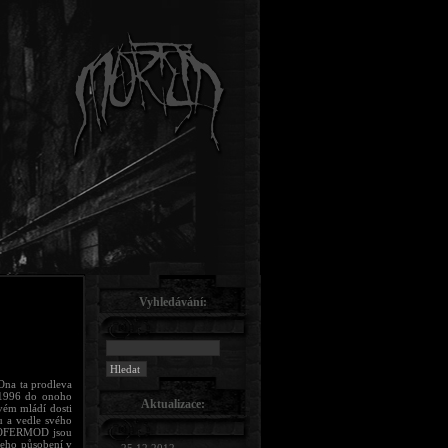
Vyhledávání:
Ona ta prodleva
 1996 do onoho
Aktualizace:
vém mládí dosti
u a vedle svého
ch OFERMOD jsou
jeho působení v