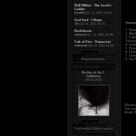
Hell Militia - The Jacob's
Ladder
frost666
[23. 12. 2012 19:02]
God Seed - I Begin
Seznam
AN
[22. 12. 2012 23:17]
1. Sist
Darkthrone
2. Blac
cunhaval
[21. 12. 2012 20:44]
3. Call
Triunit
Cult of Fire - Triumvirát
4. Und
Satharoth
[20. 12. 2012 15:55]
5. Pray
6. Chô
7. Cha
Doporučujeme:
8. Via 
Decline of the I -
Inhibition
09.12.2012
Ofermod 
You can 
thrash. 
Nejčtenější články
:
(měsíc)