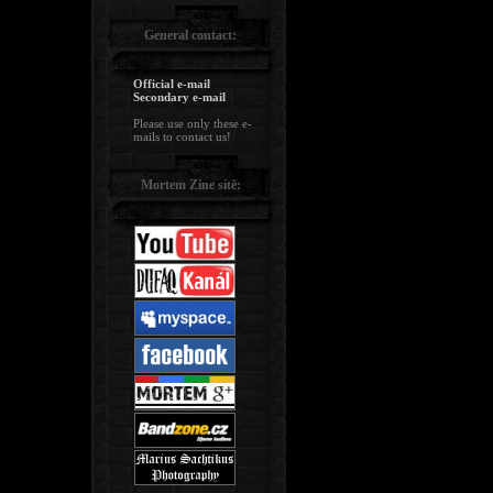
General contact:
Official e-mail
Secondary e-mail
Please use only these e-
mails to contact us!
Mortem Zine sítě: