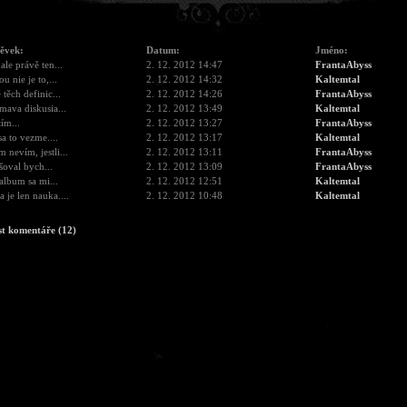
pěvek:
Datum:
Jméno:
 ale právě ten...
2. 12. 2012 14:47
FrantaAbyss
ou nie je to,...
2. 12. 2012 14:32
Kaltemtal
 těch definic...
2. 12. 2012 14:26
FrantaAbyss
mava diskusia...
2. 12. 2012 13:49
Kaltemtal
tím...
2. 12. 2012 13:27
FrantaAbyss
a to vezme....
2. 12. 2012 13:17
Kaltemtal
 nevím, jestli...
2. 12. 2012 13:11
FrantaAbyss
šoval bych...
2. 12. 2012 13:09
FrantaAbyss
album sa mi...
2. 12. 2012 12:51
Kaltemtal
 je len nauka....
2. 12. 2012 10:48
Kaltemtal
st komentáře (12)