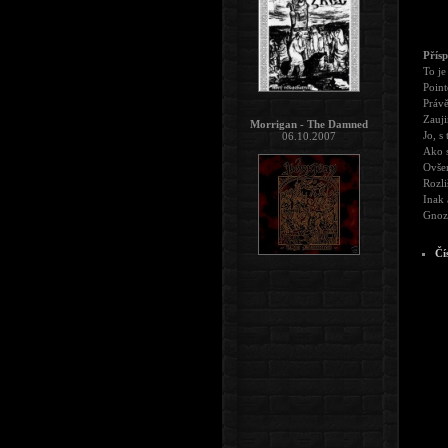
Přís
To je
Point
Právě
Zauji
Morrigan - The Damned
Jo, s 
06.10.2007
Ako s
Ovšem
Rozli
Inak 
Gnoza
Čí