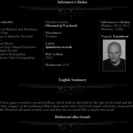
Informace o článku
 skladeb:
Oficiální stránky:
Informace o článku:
Ofermod @ Facebook
Přidáno: 30.11.2012
ers of Rapture and Pestilence
Přečteno: 1106x
k Gate
Národnost:
ing of Setnacht: Twofold
Švédsko
Napsal:
Garmfrost
y
ead Moon
Label:
ers Unto Warped Eternities
Spinefarm records
shekh Ên Sôf
ined to Redemption
Rok vydání:
Noctis: Veil of Gargophias
2012
Hodnocení:
9/10
English Summary
have again recorded a powerful album which shall be glorified by the fans of the band and the 
hear a legacy of the traditional 80ties black metal when rock'n'roll united with heavy metal and f
But Ofermod still stand on their own and they do not sound like a simple retro band
Hodnocení alba čtenáři