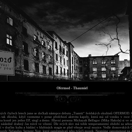
Ofermod - Thaumiel
hých čtyřech letech jsme se dočkali nástupce debutu „Tiamtü“ švédských okultistů OFERMOD. 
s tak dlouhá, když vezmeme v potaz předchozí aktivitu kapely, která má od vzniku v roce
na kontě jen jedno EP, singl a demo. Hlavní persona Michayah Belfagor (Mika Hakola) si ve s
a následně drahný čas trávil ve vězení. Dle svých slov má tohle temperamentní období za sebo
í v dračím kultu a bádání v hlubinách magie se plně věnuje svojí muzice. Vedle domovský
ě hordy Nefandus, Serpent Noir, které zaměstnávají jeho tvůrčí mozek. Nesmíme zapomenout na 