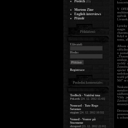
Poslech
(15)
koncert
V OFERM
Mortem Zine
multiin
English interviews
zpěvák 
Přátelé
Livsnek
Lyricky
magie. 
Přihlášení:
chaosma
Když si
tomu, ab
Uživatel:
Album o
věřícíh
Heslo:
o pomal
„Thaumi
zesiluje
rychlý 
Zejména
Registrace
epické 
nedokon
tvořil 
Sôf” se
Poslední komentáře:
Neskute
metalov
nádhern
Trollech - Vnitřní tma
Vždy ja
Pekarek
[24. 12. 2012 15:43]
Závěreč
strunný
Nemrael - Tute Rege
Satanas
Devizou
stygian
[24. 12. 2012 10:55]
posunou
k ochutn
Vemod - Venter på
Stormene
shrapnel
[23. 12. 2012 22:01]