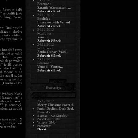
25.12.2012
Recenze :
Satanic Warmaster -...
figuruje další
Zobrazit článek
 se podílí jako
24.12.2012
Shining, Svart,
English :
Interview with Vemod
Zobrazit článek
upni Drakonické
24.12.2012
lfagor jakožto
Rozhovor :
oznání a vědění.
Vemod
řeba vynaložit k
Zobrazit článek
24.12.2012
Rozhovor :
dy konečné cesty
Attila Csihar (Void...
Hudebně se jedná
Zobrazit článek
ů. Tehôm je pro
23.12.2012
 nátlak pozvolna
Recenze :
y” je již vcelku
Vemod - Venter...
 také Bathory.
Zobrazit článek
ad Moon“ si na
zde zapěl svým
nto song jakoby
á v „Chôshekh Ên
Koncerty:
ě švédsky black
of Gargophias“ s
tlavých pasáží.
25.12.2012
77 je osudový.
Merry Christmassacre 6.
 mečem za zvuků
Furia, Decline, Dark Seal,
Naurrakar
Blansko, "KD Klepačov"
také naučit, či
Začátek od: 19:00
Vstupné: 250,-
 pobízející vás
Poznámka:
u se rodíte.
Plakát