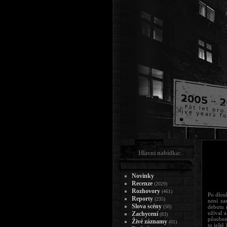
Hlavní nabídka:
Novinky
Recenze
(2029)
Rozhovory
(461)
Po dlou
Reporty
(235)
není za
Slova scény
(50)
debutu 
užíval 
Zachycení
(83)
působen
Živé záznamy
(61)
to ješt