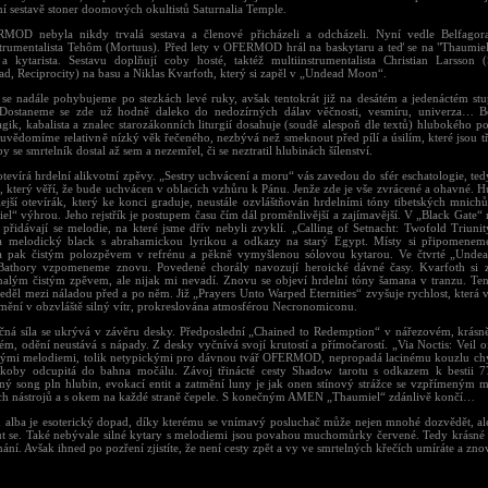
ní sestavě stoner doomových okultistů Saturnalia Temple.
OD nebyla nikdy trvalá sestava a členové přicházeli a odcházeli. Nyní vedle Belfagora 
strumentalista Tehôm (Mortuus). Před lety v OFERMOD hrál na baskytaru a teď se na "Thaumiel"
a kytarista. Sestavu doplňují coby hosté, taktéž multiinstrumentalista Christian Larsson (
ad, Reciprocity) na basu a Niklas Kvarfoth, který si zapěl v „Undead Moon“.
 se nadále pohybujeme po stezkách levé ruky, avšak tentokrát již na desátém a jedenáctém st
Dostaneme se zde už hodně daleko do nedozírných dálav věčnosti, vesmíru, univerza… Be
gik, kabalista a znalec starozákonních liturgií dosahuje (soudě alespoň dle textů) hlubokého p
 uvědomíme relativně nízký věk řečeného, nezbývá než smeknout před pílí a úsilím, které jsou t
y se smrtelník dostal až sem a nezemřel, či se neztratil hlubinách šílenství.
tevírá hrdelní alikvotní zpěvy. „Sestry uchvácení a moru“ vás zavedou do sfér eschatologie, te
o, který věří, že bude uchvácen v oblacích vzhůru k Pánu. Jenže zde je vše zvrácené a ohavné. 
ejší otevírák, který ke konci graduje, neustále ozvláštňován hrdelními tóny tibetských mnich
el“ výhrou. Jeho rejstřík je postupem času čím dál proměnlivější a zajímavější. V „Black Gate“
, přidávají se melodie, na které jsme dřív nebyli zvyklí. „Calling of Setnacht: Twofold Triunit
a melodický black s abrahamickou lyrikou a odkazy na starý Egypt. Místy si připomeneme
 pak čistým polozpěvem v refrénu a pěkně vymyšlenou sólovou kytarou. Ve čtvrté „Unde
Bathory vzpomeneme znovu. Povedené chorály navozují heroické dávné časy. Kvarfoth si 
alým čistým zpěvem, ale nijak mi nevadí. Znovu se objeví hrdelní tóny šamana v tranzu. Te
předěl mezi náladou před a po něm. Již „Prayers Unto Warped Eternities“ zvyšuje rychlost, kter
 mění v obzvláště silný vítr, prokreslována atmosférou Necronomiconu.
čná síla se ukrývá v závěru desky. Předposlední „Chained to Redemption“ v nářezovém, krásn
ém, odění neustává s nápady. Z desky vyčnívá svojí krutostí a přímočarostí. „Via Noctis: Veil 
ými melodiemi, tolik netypickými pro dávnou tvář OFERMOD, nepropadá lacinému kouzlu chy
koby odcupitá do bahna močálu. Závoj třinácté cesty Shadow tarotu s odkazem k bestii 7
ný song pln hlubin, evokací entit a zatmění luny je jak onen stínový strážce se vzpřímeným
ch nástrojů a s okem na každé straně čepele. S konečným AMEN „Thaumiel“ zdánlivě končí…
 alba je esoterický dopad, díky kterému se vnímavý posluchač může nejen mnohé dozvědět, ale 
t se. Také nebývale silné kytary s melodiemi jsou povahou muchomůrky červené. Tedy krásné a
ání. Avšak ihned po pozření zjistíte, že není cesty zpět a vy ve smrtelných křečích umíráte a znov