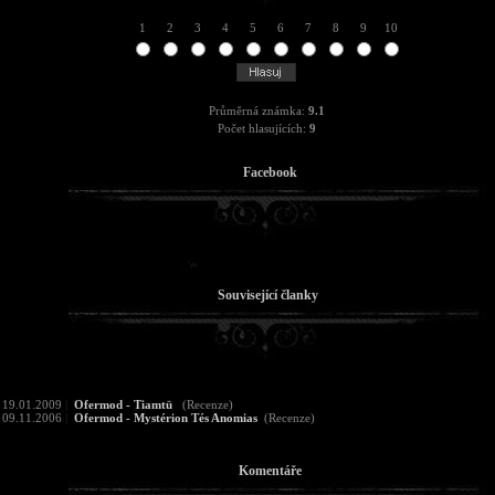
1
2
3
4
5
6
7
8
9
10
Průměrná známka:
9.1
Počet hlasujících:
9
Facebook
Související članky
19.01.2009
|
Ofermod - Tiamtü
(Recenze)
09.11.2006
|
Ofermod - Mystérion Tés Anomias
(Recenze)
Komentáře