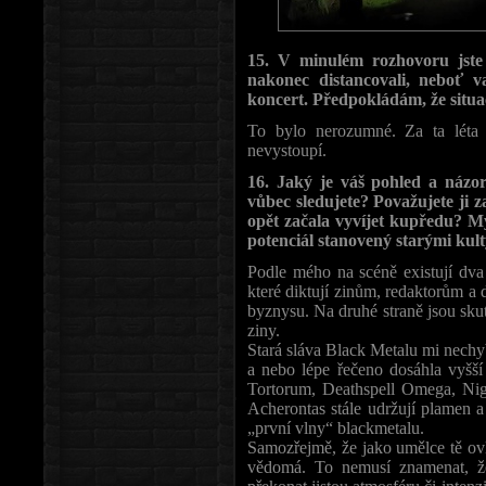
15. V minulém rozhovoru jste 
nakonec distancovali, neboť 
koncert. Předpokládám, že situac
To bylo nerozumné. Za ta léta
nevystoupí.
16. Jaký je váš pohled a názo
vůbec sledujete? Považujete ji z
opět začala vyvíjet kupředu? My
potenciál stanovený starými kul
Podle mého na scéně existují dva 
které diktují zinům, redaktorům a
byznysu. Na druhé straně jsou sku
ziny.
Stará sláva Black Metalu mi nechyb
a nebo lépe řečeno dosáhla vyšší
Tortorum, Deathspell Omega, Nig
Acherontas stále udržují plamen 
„první vlny“ blackmetalu.
Samozřejmě, že jako umělce tě ovl
vědomá. To nemusí znamenat, že