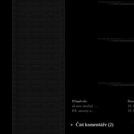
Příspěvek:
Dat
až moc stručný.....
19. 
P.K. strucny a...
19. 
Číst komentáře (2)