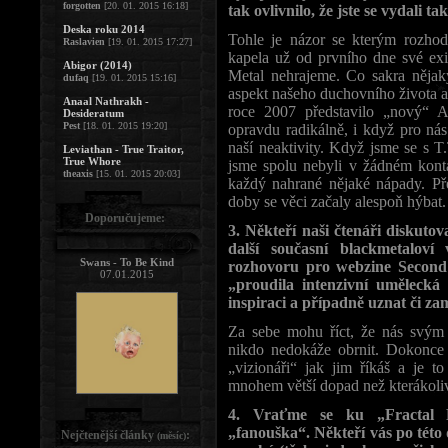
forgotten
[20. 01. 2015 16:18]
tak ovlivnilo, že jste se vydali
Deska roku 2014
Tohle je názor se kterým rozh
Raslavien
[19. 01. 2015 17:27]
kapela už od prvního dne své exi
Abigor (2014)
Metal nehrajeme. Co sakra nějak
dufaq
[19. 01. 2015 15:16]
aspekt našeho duchovního života a 
Anaal Nathrakh -
roce 2007 představilo „nový“ 
Desideratum
Pest
[18. 01. 2015 19:20]
opravdu radikálně, i když pro nás
naší neaktivity. Když jsme se s T
Leviathan - True Traitor,
True Whore
jsme spolu nebyli v žádném kont
theaxis
[15. 01. 2015 20:03]
každý nahrané nějaké nápady. P
doby se věci začaly alespoň hýbat.
Doporučujeme:
3. Někteří naši čtenáři diskuto
další současní blackmetaloví 
Swans - To Be Kind
rozhovoru pro webzine Second
07.01.2015
„proudila intenzivní umělecká
inspiraci a případně uznat či z
Za sebe mohu říct, že nás svým 
nikdo nedokáže obrnit. Dokonce
„vizionáři“ jak jim říkáš a je 
mnohem větší dopad než kterákoliv
4. Vraťme se ku „Fractal P
„fanouška“. Někteří vás po této 
Nejčtenější články
:
(měsíc)