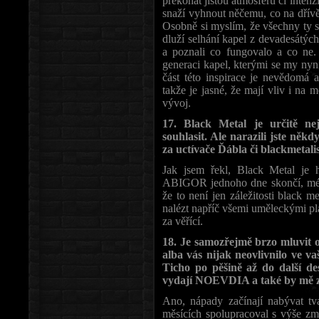
překonat jistou atmosféru či inten
snaží vyhnout něčemu, co na dřívě
Osobně si myslím, že všechny ty s
dluží selhání kapel z devadesátýc
a poznali co fungovalo a co ne. 
generaci kapel, kterými se my nyn
část této inspirace je nevědomá 
takže je jasné, že mají vliv i na m
vývoj.
17. Black Metal je určitě ne
souhlasit. Ale narazili jste někd
za uctívače Ďábla či blackmetali
Jak jsem řekl, Black Metal je
ABIGOR jednoho dne skončí, mé 
že to není jen záležitosti black 
nalézt napříč všemi uměleckými pl
za věřící.
18. Je samozřejmě brzo mluvit o
alba vás nijak neovlivnilo ve
Ticho po pěšině až do další de
vydají NOEVDIA a také by mě zaj
Ano, nápady začínají nabývat tva
měsících spolupracoval s výše z