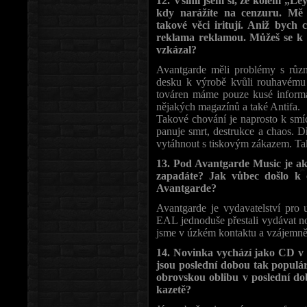
12. Všiml jsem si, že kolem „Ley
kdy narážíte na cenzuru. Mě j
takové věci iritují. Aniž bych 
reklama reklamou. Můžeš se k
vzkázal?
Avantgarde měli problémy s různ
desku k výrobě kvůli rouhavému o
továren máme pouze kusé informac
nějakých magazínů a také Antifa.
Takové chování je naprosto k smíc
panuje smrt, destrukce a chaos. D
vytáhnout s tiskovým zákazem. Ta
13. Pod Avantgarde Music je ak
zapadáte? Jak vůbec došlo k 
Avantgarde?
Avantgarde je vydavatelství pro 
EAL jednoduše přestali vydávat no
jsme v úzkém kontaktu a vzájemně
14. Novinka vychází jako CD v 
jsou poslední dobou tak populár
obrovskou oblibu v poslední d
kazetě?