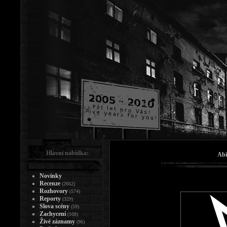
Hlavní nabídka:
Abi
Novinky
Recenze
(2662)
Rozhovory
(574)
Reporty
(329)
Slova scény
(59)
Zachycení
(108)
Živé záznamy
(96)