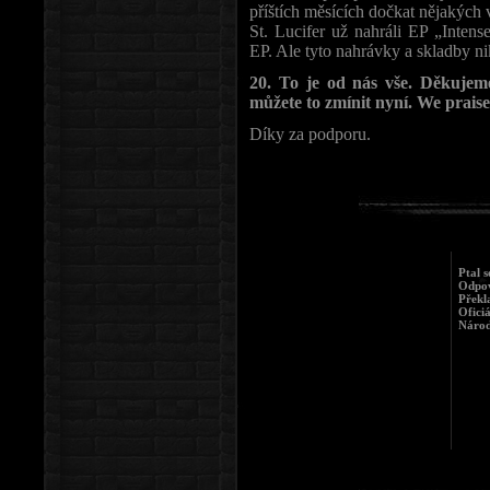
příštích měsících dočkat nějakých 
St. Lucifer už nahráli EP „Inte
EP. Ale tyto nahrávky a skladby n
20. To je od nás vše. Děkuje
můžete to zmínit nyní. We prais
Díky za podporu.
Ptal s
Odpov
Překl
Oficiá
Národ