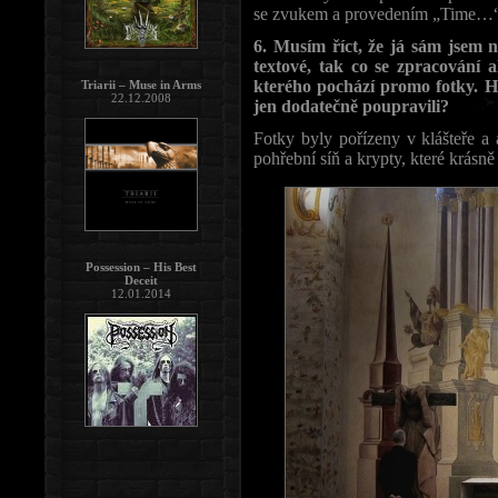
se zvukem a provedením „Time…“.
6. Musím říct, že já sám jsem 
textové, tak co se zpracování a
kterého pochází promo fotky. Há
Triarii – Muse in Arms
22.12.2008
jen dodatečně poupravili?
Fotky byly pořízeny v klášteře a 
pohřební síň a krypty, které krásn
Possession – His Best
Deceit
12.01.2014