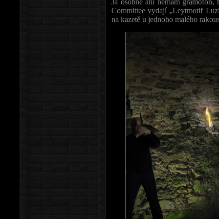
Já osobně ani nemám gramofon, ta
Committee vydají „Leytmotif Luzif
na kazetě u jednoho malého rakous