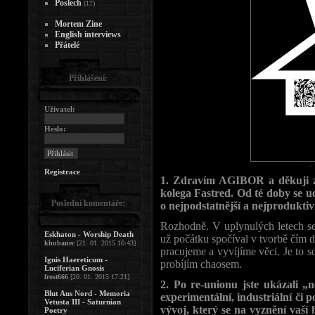
Poslech
(17)
Mortem Zine
English interviews
Přátelé
Přihlášení:
Uživatel:
Heslo:
Registrace
1. Zdravím AGIBOR a děkuji za
kolega Fastred. Od té doby se u
Poslední komentáře:
o nejpodstatnější a nejproduktiv
Rozhodně. V uplynulých letech se 
Eskhaton - Worship Death
už počátku spočíval v tvorbě čím 
khubanec
[21. 01. 2015 16:43]
pracujeme a vyvíjíme věci. Je to 
Ignis Haereticum -
probíjím chaosem.
Luciferian Gnosis
frost666
[20. 01. 2015 17:21]
2. Po re-unionu jste ukázali „
Blut Aus Nord - Memoria
experimentální, industriální či p
Vetusta III - Saturnian
vývoj, který se na vyznění vaší
Poetry