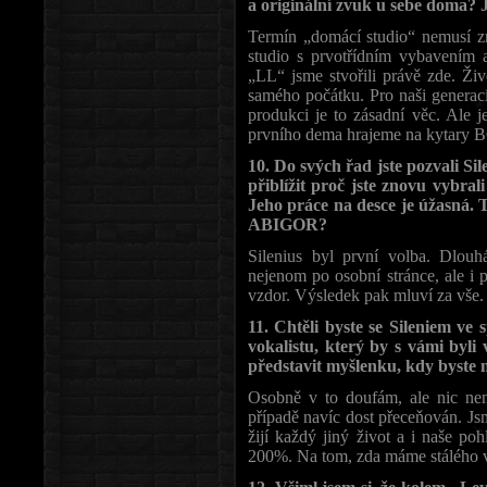
a originální zvuk u sebe doma?
Termín „domácí studio“ nemusí z
studio s prvotřídním vybavením 
„LL“ jsme stvořili právě zde. Ži
samého počátku. Pro naši generac
produkci je to zásadní věc. Ale 
prvního dema hrajeme na kytary B
10. Do svých řad jste pozvali Sil
přiblížit proč jste znovu vybra
Jeho práce na desce je úžasná. T
ABIGOR?
Silenius byl první volba. Dlou
nejenom po osobní stránce, ale i 
vzdor. Výsledek pak mluví za vše.
11. Chtěli byste se Sileniem ve
vokalistu, který by s vámi byli
představit myšlenku, kdy byste n
Osobně v to doufám, ale nic nen
případě navíc dost přeceňován. Jsme
žijí každý jiný život a i naše p
200%. Na tom, zda máme stálého v