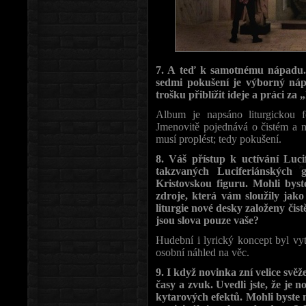
7. A teď k samotnému nápadu.
sedmi pokušení je výborný nápa
trošku přiblížit ideje a práci za
Album je napsáno liturgickou f
Jmenovitě pojednává o čistém a n
musí proplést; tedy pokušení.
8. Váš přístup k uctívání Luci
takzvaných Luciferiánských 
Kristovskou figuru. Mohli bys
zdroje, která vám sloužily jak
liturgie nové desky založeny čist
jsou slova pouze vaše?
Hudební i lyrický koncept byl vy
osobní náhled na věc.
9. I když novinka zní velice svě
časy a zvuk. Uvedli jste, že je 
kytarových efektů. Mohli byste 