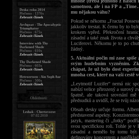
mnohé (třeba jednoho z našich 
samotnou, ale i na FP a „Time
Deska roku 2014
mu nějakou váhu?
Přečteno : 1376x
Zobrazit článek
Pokud se někomu „Fractal Possess
Archgoat - The Apocalyptic
jakkoliv trestat. K čemu by to byl
Triumphator
krokem vpřed. Překročení hrani
Přečteno : 675x
Zobrazit článek
zásadní a také znak života a chv
Luciferovi. Někomu je to po chu
Interview with Thy
Darkened Shade
žádný.
Přečteno : 610x
Zobrazit článek
5. Aktuální počin mi zase spíše
Thy Darkened Shade
svým hudebním vyzněním. Zk
Přečteno : 603x
chápat, že už bylo dost experime
Zobrazit článek
mnoha cest, které na vaší cestě v
Hetroertzen - Ain Soph Aur
Přečteno : 500x
„Leytmotif Luzifer“ nemá nic s
Zobrazit článek
nabízí velice přirozený a surový 
špatně, ale taková srovnání mě 
Ohlédnutí:
předsudků a uvidíš, že se tvůj náz
Obsah desky určuje formu. Albem 
Leshak - Chertovorot
představené aspekty. Konzistentno
07.02.2010
jazyk, mastering či „fotky“ podř
svou specifickou roli. Tohle je v
zásadní a nemělo by tomu být 
definovány konceptem a například 