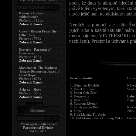
pocit, že dnes je alespoň hledán
právě k těm vyvoleným, kteří zkrá
Kmeny - kniha o
navíc ještě mají neoddiskutovateln
subkulturách
Přečteno : 1125x
Zobrazit článek
Nemůžu si pomoci, ale i tihle Š
jejich alba a každé aktuální mám
Cales – Return From The
Other Side
ranku najdeme VINTERSORG cca. za 
Přečteno : 788x
nezblázní). Precizní a úchvatná pr
Zobrazit článek
Esoteric - Paragon of
Dissonance
Přečteno : 659x
Zobrazit článek
Massemord -The Madness
Tongue Devouring Juices of
Livid Hope
Seznam skladeb:
Oficiá
Přečteno : 625x
Zobrazit článek
1. Döpt i en Jökelsjö
Národ
2, Perfektionisten
Švéds
Arkona - Slovo
3. Spirar Och Gror
Přečteno : 563x
4. Kosmosaik
Label
Zobrazit článek
5. Idétemplet
Napal
6. Naturens Mystär
7. Att Bygga en Ruin
Rok v
Ohlédnutí:
8. Stralar
2007
9. Fran Materia Till Ande
10. Vad Aftonvindens Andning Viskar
Hodno
Mussorgski – Chaos And
Paranormal Divinity
04.08.2011