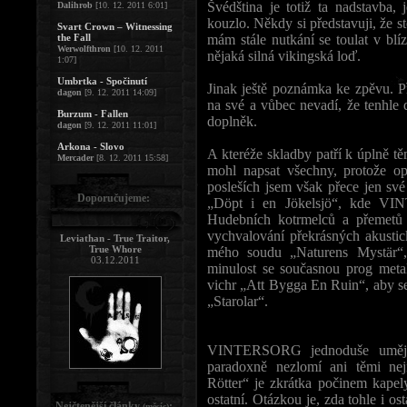
Švédština je totiž ta nadstavba,
Dalihrob
[10. 12. 2011 6:01]
kouzlo. Někdy si představuji, že st
Svart Crown – Witnessing
the Fall
mám stále nutkání se toulat v blí
Werwolfthron
[10. 12. 2011
nějaká silná vikingská loď.
1:07]
Umbrtka - Spočinutí
Jinak ještě poznámka ke zpěvu. Př
dagon
[9. 12. 2011 14:09]
na své a vůbec nevadí, že tenhle 
Burzum - Fallen
doplněk.
dagon
[9. 12. 2011 11:01]
Arkona - Slovo
A kteréže skladby patří k úplně 
Mercader
[8. 12. 2011 15:58]
mohl napsat všechny, protože 
posleších jsem však přece jen své
Doporučujeme:
„Döpt i en Jökelsjö“, kde VI
Hudebních kotrmelců a přemetů 
vychvalování překrásných akusti
Leviathan - True Traitor,
True Whore
mého soudu „Naturens Mystär“, 
03.12.2011
minulost se současnou prog meta
vichr „Att Bygga En Ruin“, aby se
„Starolar“.
VINTERSORG jednoduše umějí 
paradoxně nezlomí ani těmi nej
Rötter“ je zkrátka počinem kapel
ostatní. Otázkou je, zda tohle i o
Nejčtenější články
:
(měsíc)