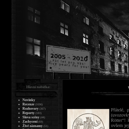
Hlavní nabídka:
Novinky
Recenze
(1696)
Rozhovory
(367)
Přátelé,
Reporty
(183)
(uvozovk
Slova scény
(44)
Rötter“!
Zachycení
(69)
ovšem jej
Živé záznamy
(51)