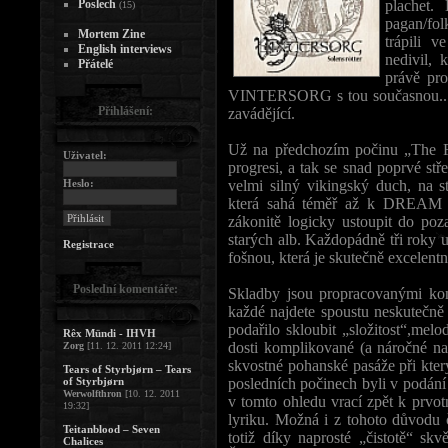
Poslech
plachet.
(15)
pagan/fo
Mortem Zine
trápili 
English interviews
nedivil, 
Přátelé
právě pro
VINTERSORG s tou současnou....t
Přihlášení:
zavádějící.
Už na předchozím počinu „The Fo
Uživatel:
progresi, a tak se snad poprvé stře
Heslo:
velmi silný vikingský duch, na s
která sahá téměř až k DREAM 
zákonitě logicky ustoupit do poza
starých alb. Každopádně tři roky
Registrace
fošnou, která je skutečně excelentn
Poslední komentáře:
Skladby jsou propracovanými ko
každé najdete spoustu neskutečně
podařilo skloubit „složitost“,mel
Rêx Mündi - IHVH
dosti komplikované (a náročné na 
Zorg
[11. 12. 2011 12:24]
skvostné pohanské pasáže při kte
Tears of Styrbjørn – Tears
of Styrbjørn
posledních počinech byli v podá
Werwolfthron
[10. 12. 2011
v tomto ohledu vrací zpět k prvo
19:32]
lyriku. Možná i z tohoto důvodu 
Teitanblood – Seven
totiž díky naprosté „čistotě“ sk
Chalices