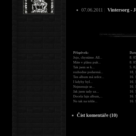
07.06.2011
|
Vintersorg - 
Příspěvek:
Dat
Jojo, chystáme. All...
8. 0
Máte v plánu psát...
8. 0
Tak jsem se k...
5. 0
rozhodne podarená...
18. 
Ten album má srdce...
16. 
I kdyby byl...
16. 
Nejmenuje se...
16. 
Jak jsem tady uz...
16. 
Docela fajn album,...
16. 
No tak na tohle...
16. 
Číst komentáře (10)