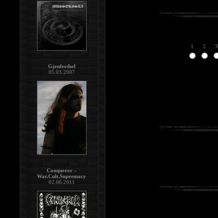
1
2
3
Gjenferdsel
05.03.2007
Conqueror –
War.Cult.Supremacy
02.06.2011