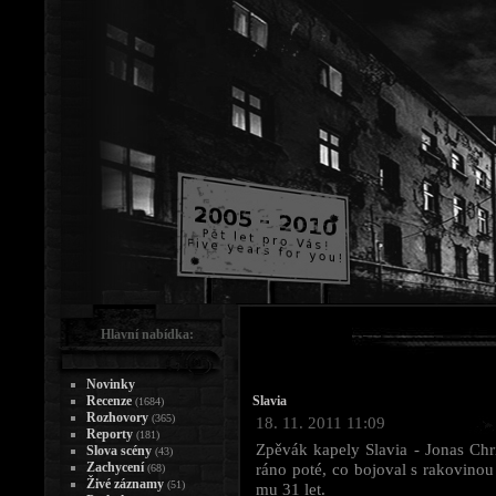
Hlavní nabídka:
Novinky
Recenze
Slavia
(1684)
Rozhovory
(365)
18. 11. 2011 11:09
Reporty
(181)
Zpěvák kapely Slavia - Jonas Chr
Slova scény
(43)
Zachycení
ráno poté, co bojoval s rakovinou
(68)
Živé záznamy
(51)
mu 31 let.