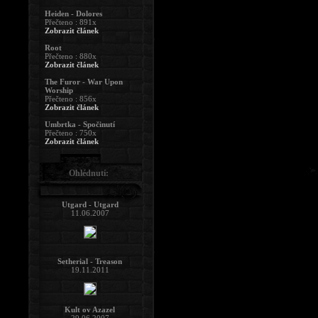
Heiden - Dolores
Přečteno : 891x
Zobrazit článek
Root
Přečteno : 880x
Zobrazit článek
The Furor - War Upon
Worship
Přečteno : 856x
Zobrazit článek
Umbrtka - Spočinutí
Přečteno : 750x
Zobrazit článek
Ohlédnutí:
Utgard - Utgard
11.06.2007
Setherial - Treason
19.11.2011
Kult ov Azazel