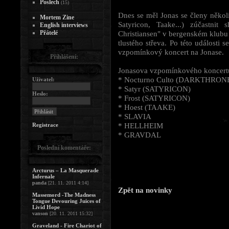
Poslech
(15)
Dnes se měl Jonas se členy někol
Mortem Zine
Satyricon, Taake...) zúčastni
English interviews
Přátelé
Christiansen" v bergenském klubu 
tlustého střeva. Po této události
vzpomínkový koncert na Jonase.
Přihlášení:
Jonasova vzpomínkového koncertu
* Nocturno Culto (DARKTHRON
Uživatel:
* Satyr (SATYRICON)
Heslo:
* Frost (SATYRICON)
* Hoest (TAAKE)
* SLAVIA
* HELLHEIM
Registrace
* GRAVDAL
Poslední komentáře:
Arcturus – La Masquerade
Infernale
panda
[21. 11. 2011 4:14]
Zpět na novinky
Massemord -The Madness
Tongue Devouring Juices of
Livid Hope
vanson
[20. 11. 2011 15:32]
Graveland - Fire Chariot of