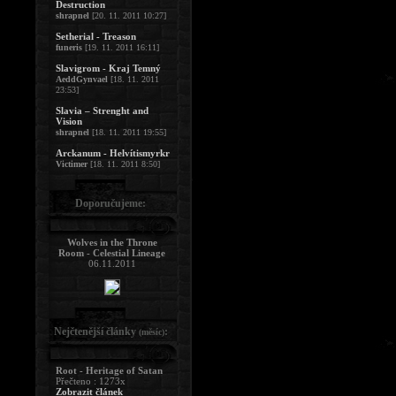
Destruction
shrapnel
[20. 11. 2011 10:27]
Setherial - Treason
funeris
[19. 11. 2011 16:11]
Slavigrom - Kraj Temný
AeddGynvael
[18. 11. 2011
23:53]
Slavia – Strenght and
Vision
shrapnel
[18. 11. 2011 19:55]
Arckanum - Helvítismyrkr
Victimer
[18. 11. 2011 8:50]
Doporučujeme:
Wolves in the Throne
Room - Celestial Lineage
06.11.2011
Nejčtenější články
:
(měsíc)
Root - Heritage of Satan
Přečteno : 1273x
Zobrazit článek