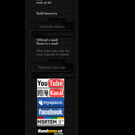
event @ fcb
Další koncerty
General contact:
Official e-mail
Reserve e-mail
This is the only way for
your requests or issues!
Mortem Zine sítě: