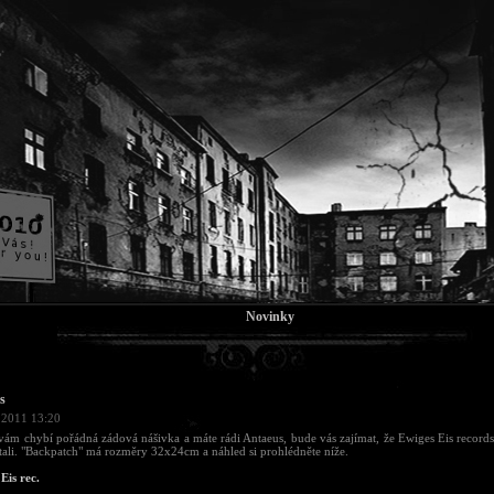
Novinky
s
 2011 13:20
ám chybí pořádná zádová nášivka a máte rádi Antaeus, bude vás zajímat, že Ewiges Eis record
tali. "Backpatch" má rozměry 32x24cm a náhled si prohlédněte níže.
Eis rec.