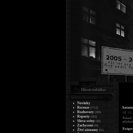
Hlavní nabídka:
Novinky
Recenze
Antaeu
(1713)
Rozhovory
(369)
28. 12.
Reporty
(183)
Pokud v
Slova scény
(44)
přichys
Zachycení
(69)
Ewiges 
Živé záznamy
(51)