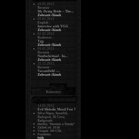
03.01.2012
Recenze :
My Dying Bride – The...
Zobrazit článek
02.01.2012
English :
Interview with YGG
Zobrazit článek
02.01.2012
Rozhovor :
Ygg
Zobrazit článek
01.01.2012
Recenze :
Nunfuckritual - In...
Zobrazit článek
31.12.2011
Recenze :
Vacantfield -...
Zobrazit článek
Koncerty:
14.01.2012
Evil Melodic Metal Fest 7
Silva Nigra, Sezarbil,
Radogost, Ill Crow,
Radgorath
Havířov, "Hostinec u Šimaly"
Začátek od: 18:00
Vstupné: 100 CZK
Poznámka:
leták