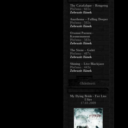
Thy Catafalque – Rengeteg
Přečteno : 661x
Zobrazit článek
Anathema – Falling Deeper
Přečteno : 592x
Zobrazit článek
Oranssi Pazuzu -
Kosmonument
Přečteno : 583x
Zobrazit článek
The Stone – Golet
Přečteno : 487x
Zobrazit článek
Shining – Live Blackjazz
Přečteno : 443x
Zobrazit článek
Ohlédnutí:
My Dying Bride - For Lies
I Sire
17.03.2009