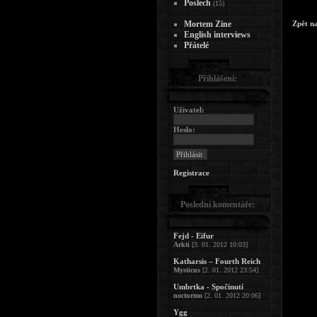
Poslech
(15)
Mortem Zine
Zpět n
English interviews
Přátelé
Přihlášení:
Uživatel:
Heslo:
Registrace
Poslední komentáře:
Fejd - Eifur
Arkti
[3. 01. 2012 10:03]
Katharsis – Fourth Reich
Mysticus
[2. 01. 2012 23:54]
Umbrtka - Spočinutí
nocturmo
[2. 01. 2012 20:06]
Ygg