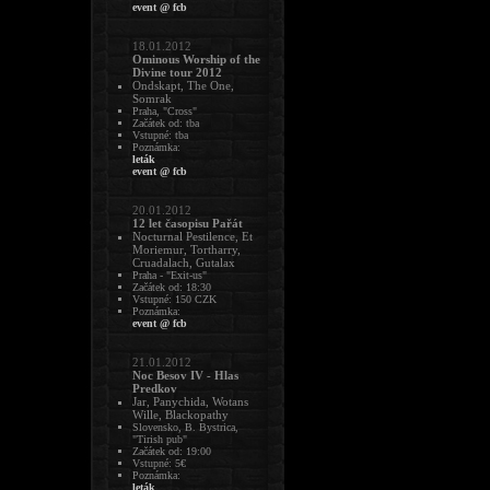
event @ fcb
18.01.2012
Ominous Worship of the
Divine tour 2012
Ondskapt, The One,
Somrak
Praha, "Cross"
Začátek od: tba
Vstupné: tba
Poznámka:
leták
event @ fcb
20.01.2012
12 let časopisu Pařát
Nocturnal Pestilence, Et
Moriemur, Tortharry,
Cruadalach, Gutalax
Praha - "Exit-us"
Začátek od: 18:30
Vstupné: 150 CZK
Poznámka:
event @ fcb
21.01.2012
Noc Besov IV - Hlas
Predkov
Jar, Panychida, Wotans
Wille, Blackopathy
Slovensko, B. Bystrica,
"Tirish pub"
Začátek od: 19:00
Vstupné: 5€
Poznámka:
leták