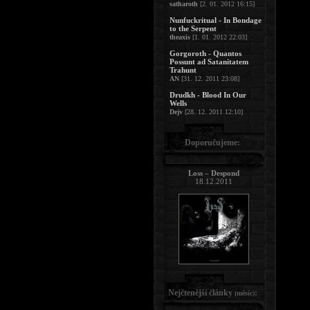
satharoth
[2. 01. 2012 16:15]
Nunfuckritual - In Bondage
to the Serpent
theaxis
[1. 01. 2012 22:03]
Gorgoroth - Quantos
Possunt ad Satanitatem
Trahunt
AN
[31. 12. 2011 23:08]
Drudkh - Blood In Our
Wells
Dejv
[28. 12. 2011 12:10]
Doporučujeme:
Loss – Despond
18.12.2011
Nejčtenější články
:
(měsíc)