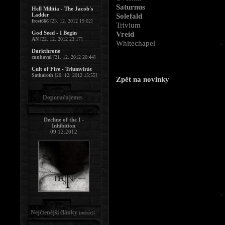
Saturnus
Hell Militia - The Jacob's
Ladder
Solefald
frost666
[23. 12. 2012 19:02]
Trivium
God Seed - I Begin
Vreid
AN
[22. 12. 2012 23:17]
Whitechapel
Darkthrone
cunhaval
[21. 12. 2012 20:44]
Cult of Fire - Triumvirát
Satharoth
[20. 12. 2012 15:55]
Zpět na novinky
Doporučujeme:
Decline of the I -
Inhibition
09.12.2012
Nejčtenější články
:
(měsíc)