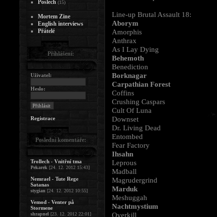
Poslech
(15)
Line-up Brutal Assault 18:
Mortem Zine
Aborym
English interviews
Přátelé
Amorphis
Anthrax
As I Lay Dying
Přihlášení:
Behemoth
Benediction
Borknagar
Uživatel:
Carpathian Forest
Heslo:
Coffins
Crushing Caspars
Cult Of Luna
Downset
Registrace
Dr. Living Dead
Entombed
Poslední komentáře:
Fear Factory
Ihsahn
Trollech - Vnitřní tma
Leprous
Pekarek
[24. 12. 2012 15:43]
Madball
Nemrael - Tute Rege
Magrudergrind
Satanas
Marduk
stygian
[24. 12. 2012 10:55]
Meshuggah
Vemod - Venter på
Nachtmystium
Stormene
Overkill
shrapnel
[23. 12. 2012 22:01]