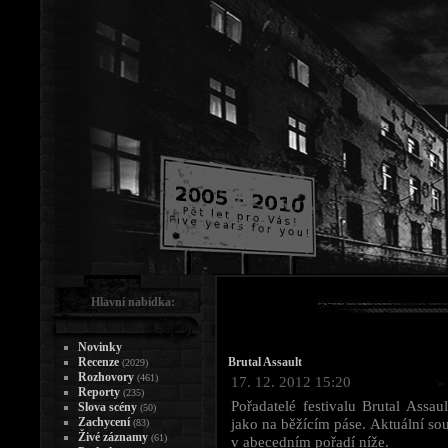
Hlavní nabídka:
Novinky
Recenze
Brutal Assault
(2029)
Rozhovory
(461)
17. 12. 2012 15:20
Reporty
(235)
Pořadatelé festivalu Brutal Assau
Slova scény
(50)
Zachycení
jako na běžícím páse. Aktuální sou
(83)
Živé záznamy
(61)
v abecedním pořadí níže.