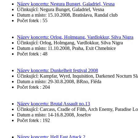
Název koncertu: Negura Bunget, Galadriel, Vesna
Účinkující: Negura Bunget, Galadriel, Vesna
Datum a místo: 15.10.2008, Bratislava, Randal club
Počet fotek : 55
Název koncertu: Orlog, Holmgang, Vardlokkur, Silva Nigra
Účinkující: Orlog, Holmgang, Vardlokkur, Silva Nigra
Datum a místo: 11.10.2008, Praha, Exit Chmelnice
Počet fotek : 48
Název koncertu: Dunkelheit festival 2008
Účinkující: Kampfar, Wyrd, Inquisition, Darkened Nocturn Slau
Datum a místo: 29-30.8.2008, BRno, Fléda
Počet fotek : 204
Název koncertu: Brutal Assault no.13
Účinkující: Carcass, Cradle of Filth, Arch Enemy, Paradise Lo
Datum a místo: 14-16.8.2008, Josefov
Počet fotek : 192
Název koncertu: Hell Fast Attack 2