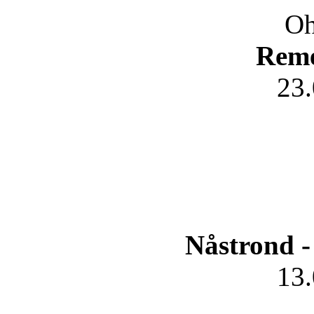
Oh
Rem
23
Nåstrond -
13