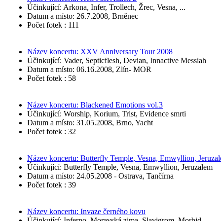
Účinkující: Arkona, Infer, Trollech, Žrec, Vesna, ...
Datum a místo: 26.7.2008, Brněnec
Počet fotek : 111
Název koncertu: XXV Anniversary Tour 2008
Účinkující: Vader, Septicflesh, Devian, Innactive Messiah
Datum a místo: 06.16.2008, Zlín- MOR
Počet fotek : 58
Název koncertu: Blackened Emotions vol.3
Účinkující: Worship, Korium, Trist, Evidence smrti
Datum a místo: 31.05.2008, Brno, Yacht
Počet fotek : 32
Název koncertu: Butterfly Temple, Vesna, Emwyllion, Jeruza
Účinkující: Butterfly Temple, Vesna, Emwyllion, Jeruzalem
Datum a místo: 24.05.2008 - Ostrava, Tančírna
Počet fotek : 39
Název koncertu: Invaze černého kovu
Účinkující: Inferno, Moravská zima, Slavigrom, Morbid