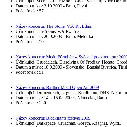
Účinkující: Secrets of the Moon, Code, Sólstafir, Ador Dorath
Datum a místo: 3.10.2009 - Brno, Favál
Počet fotek : 57
Název koncertu: The Stone, V.A.R., Edain
Účinkující: The Stone, V.A.R., Edain
Datum a místo: 26.9.2009 - Brno, Melodka
Počet fotek : 50
Název koncertu: Meán Fórmháir – Svěcení podzimu tour 200
Účinkující: Cruadalach, Dissolving Of Prodigy, Hecate, Creed
Datum a místo: 18.9.2009 - Slovensko, Banská Bystrica, Tiri
Počet fotek : 51
Název koncertu: Barther Metal Open Air 2009
Účinkující: Dornenreich, Urgehal, Koldbrann, DNS, Nefarium
Datum a místo: 14. - 15.08.2009 - Německo, Barth
Počet fotek : 230
Název koncertu: Blacklights festival 2009
Účinkující: Darkspace, Cruachan, Gorath, Azaghal, Wyrd...