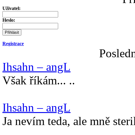
Uživatel:
Heslo:
Registrace
Posledn
Ihsahn – angL
Však říkám... ..
Ihsahn – angL
Ja nevím teda, ale mně steri