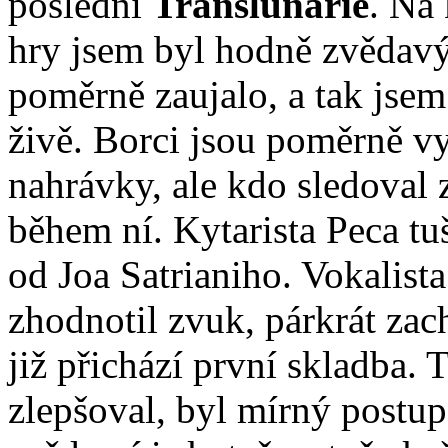
poslední
Translunarie
. Na
hry jsem byl hodně zvědavý
poměrně zaujalo, a tak jsem
živě. Borci jsou poměrně vyh
nahrávky, ale kdo sledoval
během ní. Kytarista Peca tu
od Joa Satrianiho. Vokalist
zhodnotil zvuk, párkrát zac
již přichází první skladba. 
zlepšoval, byl mírný postup 