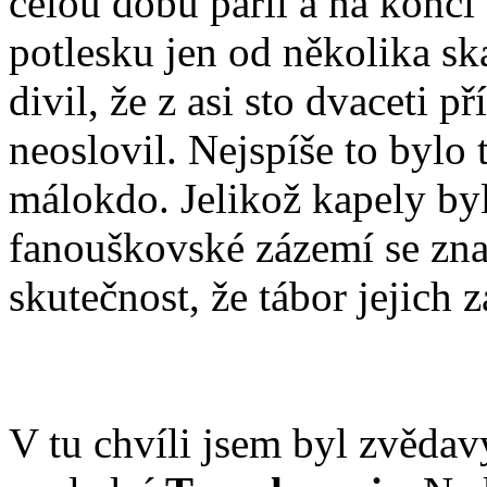
celou dobu pařil a na konci
potlesku jen od několika sk
divil, že z asi sto dvaceti p
neoslovil. Nejspíše to bylo
málokdo. Jelikož kapely byl
fanouškovské zázemí se znač
skutečnost, že tábor jejich 
V tu chvíli jsem byl zvěda