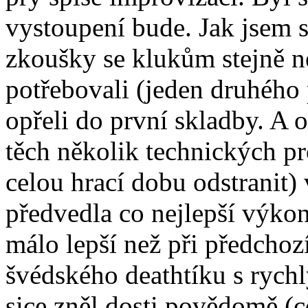
vystoupení bude. Jak jsem 
zkoušky se klukům stejně ne
potřebovali (jeden druhého p
opřeli do první skladby. A o
těch několik technických p
celou hrací dobu odstranit) 
předvedla co nejlepší výko
málo lepší než při předcho
švédského deathtíku s ryc
sice zněl dosti povědomě (c