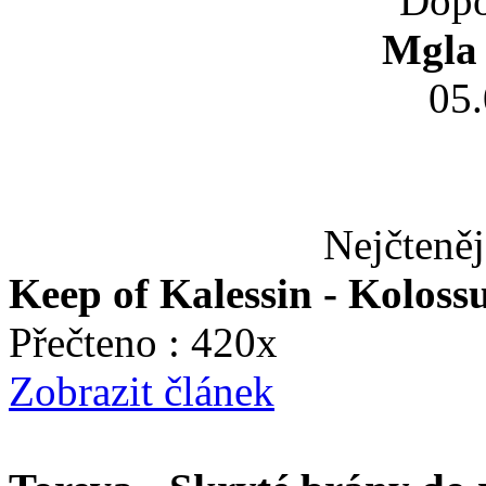
Dopo
Mgla 
05
Nejčteněj
Keep of Kalessin - Koloss
Přečteno : 420x
Zobrazit článek