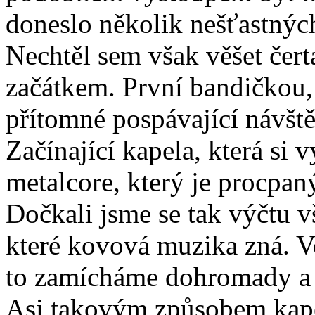
doneslo několik nešťastnýc
Nechtěl sem však věšet čer
začátkem. První bandičkou, 
přítomné pospávající návšt
Začínající kapela, která si
metalcore, který je procpan
Dočkali jsme se tak výčtu 
které kovová muzika zná. 
to zamícháme dohromady a 
Asi takovým způsobem kapel