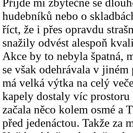
Přijde mi zbytečné se dlou
hudebníků nebo o skladbách 
říct, že i přes opravdu stra
snažily odvést alespoň kvali
Akce by to nebyla špatná, 
se však odehrávala v jiném 
má velká výtka na celý veče
kapely dostaly víc prostoru
začala něco kolem osmé a Tr
před jedenáctou. Takže za 