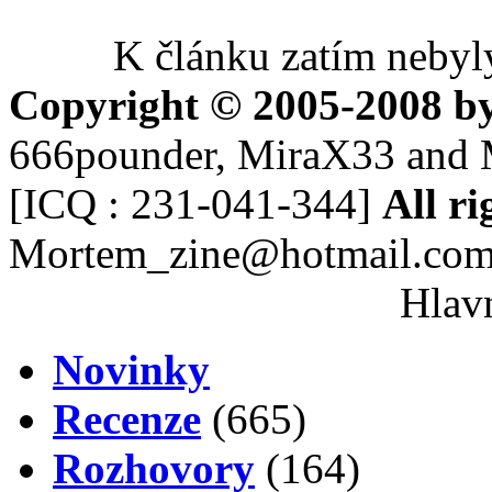
K článku zatím nebyl
Copyright © 2005-2008 b
666pounder, MiraX33 and 
[ICQ : 231-041-344]
All ri
Mortem_zine@hotmail.co
Hlavn
Novinky
Recenze
(665)
Rozhovory
(164)