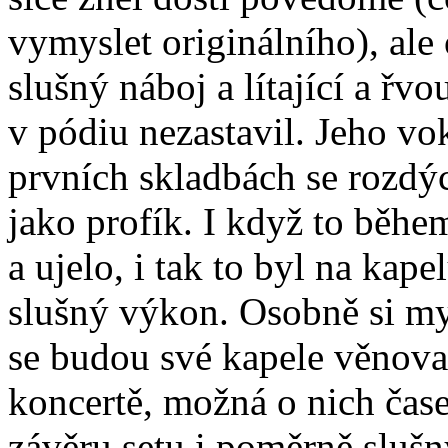
vymyslet originálního), ale
slušný náboj a lítající a řvo
v pódiu nezastavil. Jeho vo
prvních skladbách se rozdých
jako profík. I když to běhe
a ujelo, i tak to byl na ka
slušný výkon. Osobně si my
se budou své kapele věnova
koncertě, možná o nich čase
závěru setu i poměrně slušn