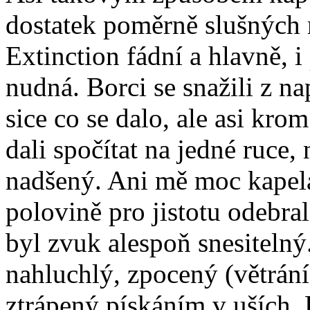
dostatek poměrně slušných
Extinction fádní a hlavně, i
nudná. Borci se snažili z n
sice co se dalo, ale asi kro
dali spočítat na jedné ruce,
nadšený. Ani mě moc kapela 
polovině pro jistotu odebral
byl zvuk alespoň snesitelný
nahluchlý, zpocený (větrání
ztrápený pískáním v uších. 