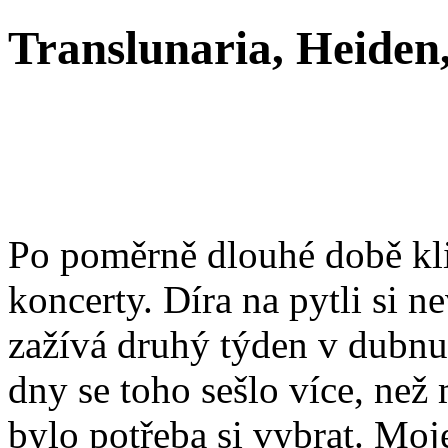
Translunaria, Heiden,
Po poměrně dlouhé době klid
koncerty. Díra na pytli si n
zažívá druhý týden v dubnu
dny se toho sešlo více, než
bylo potřeba si vybrat. Moj