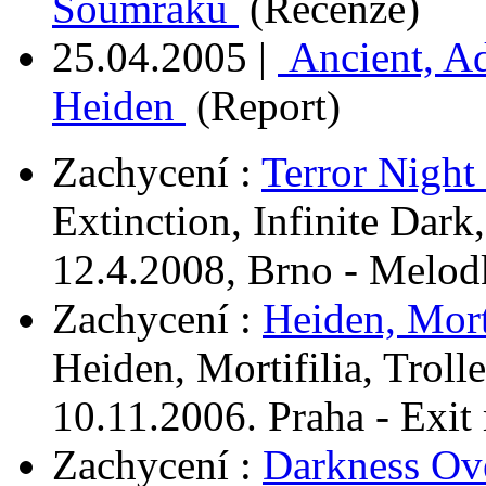
Soumraku
(Recenze)
25.04.2005
|
Ancient, Adu
Heiden
(Report)
Zachycení :
Terror Night
Extinction, Infinite Dark
12.4.2008, Brno - Melod
Zachycení :
Heiden, Morti
Heiden, Mortifilia, Troll
10.11.2006. Praha - Exit 
Zachycení :
Darkness O