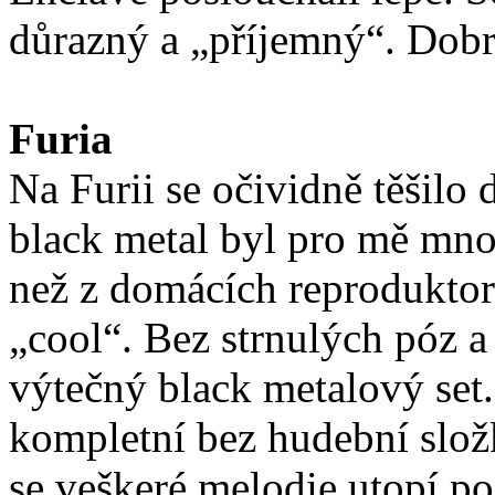
důrazný a „příjemný“. Dobr
Furia
Na Furii se očividně těšilo 
black metal byl pro mě mn
než z domácích reproduktor
„cool“. Bez strnulých póz a
výtečný black metalový set
kompletní bez hudební složk
se veškeré melodie utopí p