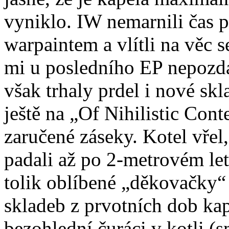
vyniklo. IW nemarnili čas p
warpaintem a vlítli na věc 
mi u posledního EP nepozdá
však trhaly prdel i nové sk
ještě na „Of Nihilistic Cont
zaručené záseky. Kotel vřel
padali až po 2-metrovém let
tolik oblíbené „děkovačky“ 
skladeb z prvotních dob kap
bezohlední čuráci v kotli (