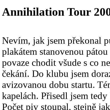
Annihilation Tour 20
Nevím, jak jsem překonal pu
plakátem stanovenou pátou
povaze chodit všude s co ne
čekání. Do klubu jsem doraz
avizovanou dobu startu. Té
kapelách. Přisedl jsem tedy
Počet piv stoupal, stejně ja