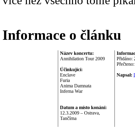
více než všechno tohle plká
Informace o článku
Název koncertu:
Informac
Annihilation Tour 2009
Přidáno:
Přečteno
Účinkující:
Enclave
Napsal:
Furia
Anima Damnata
Inferna War
Datum a místo konání:
12.3.2009 – Ostrava,
Tančírna