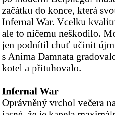
začátku do konce, která svo
Infernal War. Vcelku kvalitn
ale to ničemu neškodilo. M
jen podnítil chuť učinit új
s Anima Damnata gradovalo. 
kotel a přituhovalo.
Infernal War
Oprávněný vrchol večera na
jasné, že je kapela maximáln