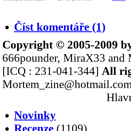
Číst komentáře (1)
Copyright © 2005-2009 b
666pounder, MiraX33 and 
[ICQ : 231-041-344]
All ri
Mortem_zine@hotmail.co
Hlavn
Novinky
Recenze
(1109)