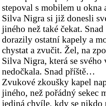
stepoval s mobilem u okna a
Silva Nigra si již donesli s
jiného než také čekat. Sna
dorazily ostatní kapely a m
chystat a zvučit. Žel, na zp
Silva Nigra, která se svého 
nedočkala. Snad příště…
Zvukové zkoušky kapel napo
jiného, než pořádný sekec 
jediná chvíle, kdy se nikdo