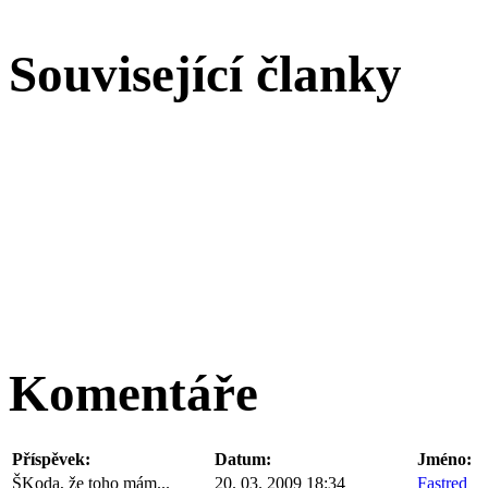
Související članky
Komentáře
Příspěvek:
Datum:
Jméno:
ŠKoda, že toho mám...
20. 03. 2009 18:34
Fastred