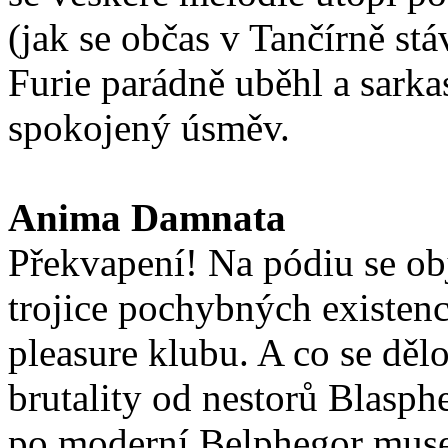
(jak se občas v Tančírně stáv
Furie parádně uběhl a sarkas
spokojený úsměv.
Anima Damnata
Překvapení! Na pódiu se obj
trojice pochybných existen
pleasure klubu. A co se dě
brutality od nestorů Blasph
po moderní Belphegor musel 