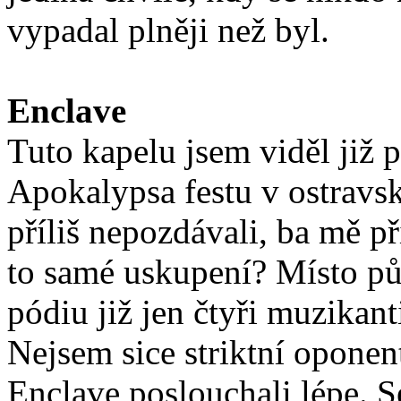
vypadal plněji než byl.
Enclave
Tuto kapelu jsem viděl již
Apokalypsa festu v ostravs
příliš nepozdávali, ba mě p
to samé uskupení? Místo pův
pódiu již jen čtyři muzikant
Nejsem sice striktní oponen
Enclave poslouchali lépe. Se