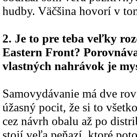
hudby. Väčšina hovorí v to
2. Je to pre teba veľky roz
Eastern Front? Porovnáv
vlastných nahrávok je my
Samovydávanie má dve rovin
úžasný pocit, že si to všet
cez návrh obalu až po distri
stojí veľa peňazí, ktoré po