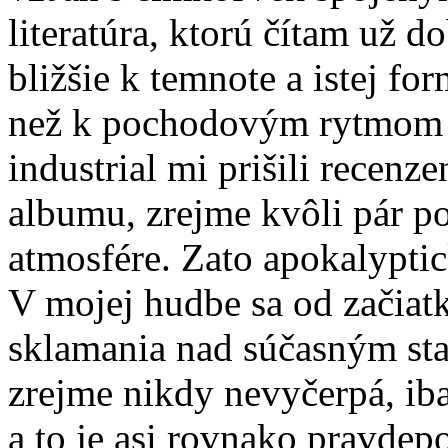
literatúra, ktorú čítam už 
bližšie k temnote a istej f
než k pochodovým rytmom a
industrial mi prišili recen
albumu, zrejme kvôli pár 
atmosfére. Zato apokalyptic
V mojej hudbe sa od začiatku
sklamania nad súčasným sta
zrejme nikdy nevyčerpá, ib
a to je asi rovnako pravdep