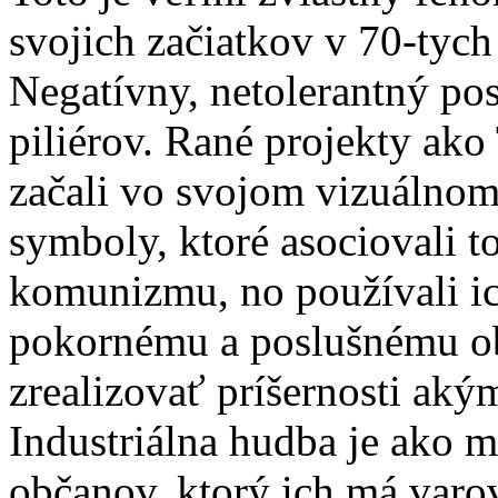
svojich začiatkov v 70-tych 
Negatívny, netolerantný post
piliérov. Rané projekty ako
začali vo svojom vizuálnom
symboly, ktoré asociovali t
komunizmu, no používali ic
pokornému a poslušnému ob
zrealizovať príšernosti aký
Industriálna hudba je ako 
občanov, ktorý ich má varov