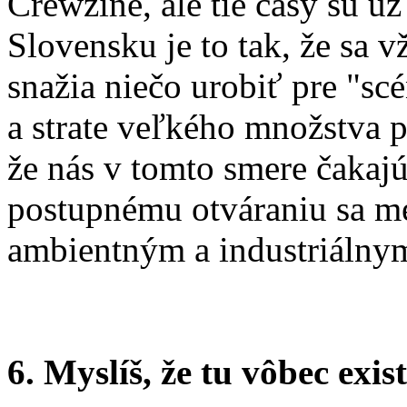
Crewzine, ale tie časy sú už
Slovensku je to tak, že sa v
snažia niečo urobiť pre "sc
a strate veľkého množstva 
že nás v tomto smere čakajú
postupnému otváraniu sa m
ambientným a industriálny
6. Myslíš, že tu vôbec exi