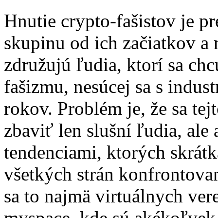
Hnutie crypto-fašistov je p
skupinu od ich začiatkov a 
združujú ľudia, ktorí sa ch
fašizmu, nesúcej sa s indus
rokov. Problém je, že sa te
zbaviť len slušní ľudia, ale 
tendenciami, ktorých skrátka
všetkých strán konfrontova
sa to najmä virtuálnych ver
myspace, kde sú akékoľvek f