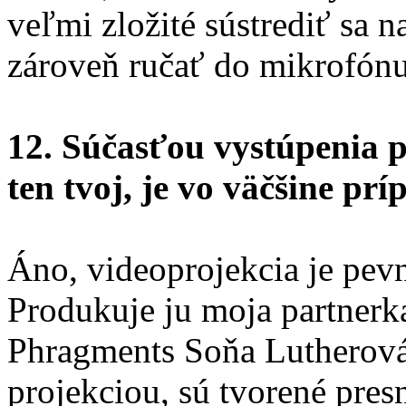
veľmi zložité sústrediť sa n
zároveň ručať do mikrofónu
12. Súčasťou vystúpenia 
ten tvoj, je vo väčšine pr
Áno, videoprojekcia je pev
Produkuje ju moja partnerk
Phragments Soňa Lutherová.
projekciou, sú tvorené pres