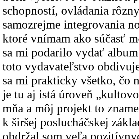
schopností, ovládania rôzn
samozrejme integrovania n
ktoré vnímam ako súčasť m
sa mi podarilo vydať album
toto vydavateľstvo obdivuj
sa mi prakticky všetko, čo
je tu aj istá úroveň „kultov
mňa a môj projekt to zname
k širšej poslucháčskej zákla
obdržal som veľa pozitívny