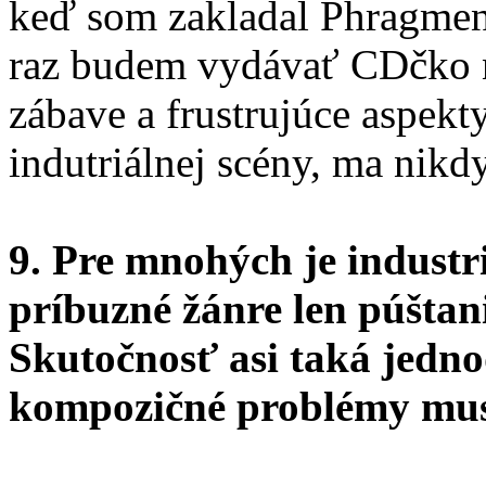
keď som zakladal Phragment
raz budem vydávať CDčko n
zábave a frustrujúce aspekt
indutriálnej scény, ma nikdy
9. Pre mnohých je industr
príbuzné žánre len púštan
Skutočnosť asi taká jedn
kompozičné problémy musí