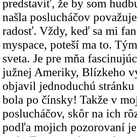
predstaviť, že by som hudbu
našla poslucháčov považuj
radosť. Vždy, keď sa mi fa
myspace, poteší ma to. Tým 
sveta. Je pre mňa fascinujú
južnej Ameriky, Blízkeho v
objavil jednoduchú stránku
bola po čínsky! Takže v mo
poslucháčov, skôr na ich r
podľa mojich pozorovaní je