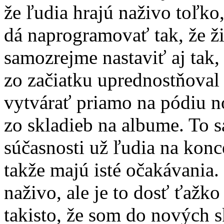
že ľudia hrajú naživo toľko
dá naprogramovať tak, že živ
samozrejme nastaviť aj tak, 
zo začiatku uprednostňoval
vytvárať priamo na pódiu n
zo skladieb na albume. To s
súčasnosti už ľudia na kon
takže majú isté očakávani
naživo, ale je to dosť ťažk
takisto, že som do nových sk