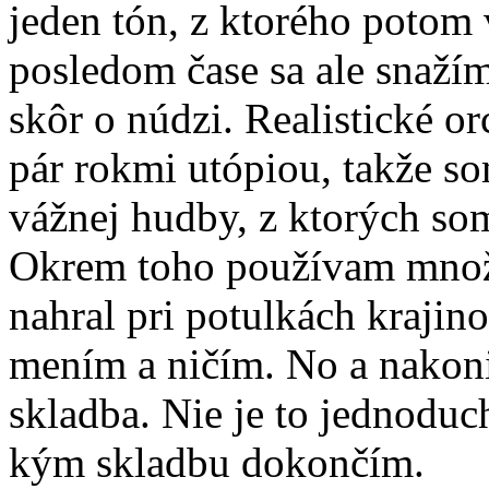
jeden tón, z ktorého potom
posledom čase sa ale snažím
skôr o núdzi. Realistické or
pár rokmi utópiou, takže s
vážnej hudby, z ktorých so
Okrem toho používam množs
nahral pri potulkách kraji
mením a ničím. No a nakoni
skladba. Nie je to jednoduch
kým skladbu dokončím.