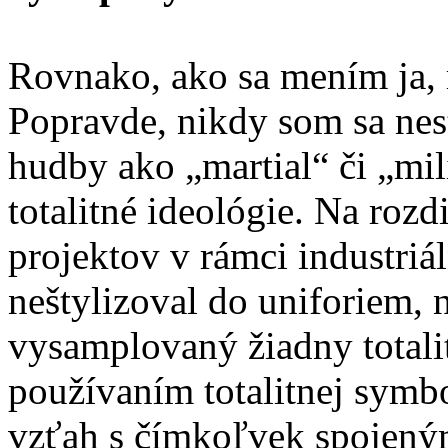
Rovnako, ako sa mením ja, 
Popravde, nikdy som sa nes
hudby ako „martial“ či „mi
totalitné ideológie. Na rozd
projektov v rámci industriá
neštylizoval do uniforiem, 
vysamplovaný žiadny totali
používaním totalitnej symb
vzťah s čímkoľvek spojeným