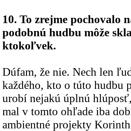
10. To zrejme pochovalo ná
podobnú hudbu môže sklad
ktokoľvek.
Dúfam, že nie. Nech len ľu
každého, kto o túto hudbu 
urobí nejakú úplnú hlúposť,
mal v tomto ohľade iba dob
ambientné projekty Korint