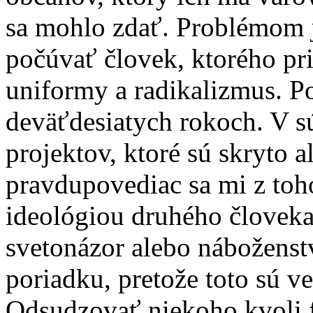
sa mohlo zdať. Problémom j
počúvať človek, ktorého pr
uniformy a radikalizmus. P
deväťdesiatych rokoch. V sú
projektov, ktoré sú skryto a
pravdupovediac sa mi z toh
ideológiou druhého človeka,
svetonázor alebo náboženst
poriadku, pretože toto sú ve
Odsudzovať niekoho kvoli far