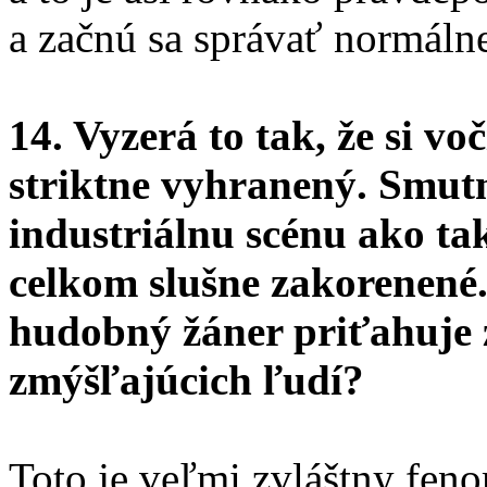
a začnú sa správať normáln
14. Vyzerá to tak, že si v
striktne vyhranený. Smutn
industriálnu scénu ako tak
celkom slušne zakorenené. 
hudobný žáner priťahuje z
zmýšľajúcich ľudí?
Toto je veľmi zvláštny feno