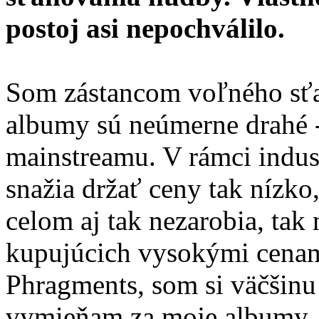
postoj asi nepochválilo.
Som zástancom voľného sťa
albumy sú neúmerne drahé - 
mainstreamu. V rámci indust
snažia držať ceny tak nízko,
celom aj tak nezarobia, tak
kupujúcich vysokými cenam
Phragments, som si väčšinu
vymieňam za moje albumy. 