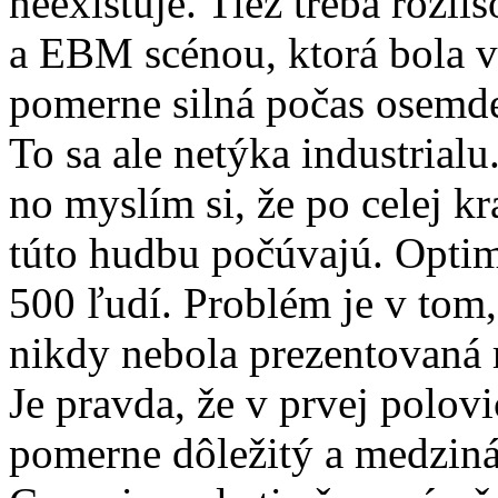
neexistuje. Tiež treba rozl
a EBM scénou, ktorá bola v
pomerne silná počas osemde
To sa ale netýka industrialu
no myslím si, že po celej kra
túto hudbu počúvajú. Optim
500 ľudí. Problém je v tom
nikdy nebola prezentovaná
Je pravda, že v prvej polovi
pomerne dôležitý a medzin