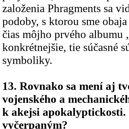
založenia Phragments sa vid
podoby, s ktorou sme obaja
čias môjho prvého albumu
konkrétnejšie, tie súčasné s
symboliky.
13. Rovnako sa mení aj t
vojenského a mechanickéh
k akejsi apokalyptickosti.
vyčerpaným?