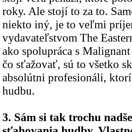
roky. Ale stojí to za to. S
niekto iný, je to veľmi prí
vydavateľstvom The Easter
ako spolupráca s Malignan
čo sťažovať, sú to všetko sk
absolútni profesionáli, ktor
hudbu.
3. Sám si tak trochu nadš
sťahovania hudby. Vlastn