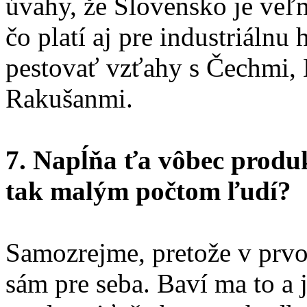
úvahy, že Slovensko je veľ
čo platí aj pre industriálnu 
pestovať vzťahy s Čechmi,
Rakušanmi.
7. Napĺňa ťa vôbec produk
tak malým počtom ľudí?
Samozrejme, pretože v pr
sám pre seba. Baví ma to a 