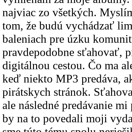
najviac zo všetkých. Myslí
tom, že budú vychádzať lim
baleniach pre úzku komunit
pravdepodobne sťahovať, p
digitálnou cestou. Čo ma ale
keď niekto MP3 predáva, a
pirátskych stránok. Sťahova
ale následné predávanie mi
by na to povedali moji vyd
sme túto tému spolu neriešil