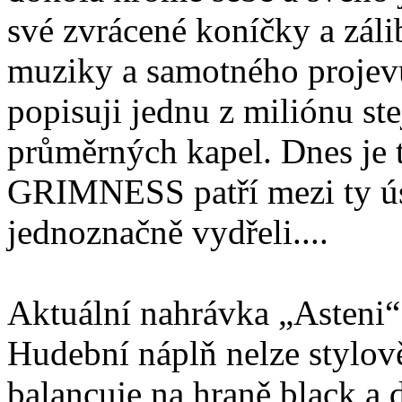
své zvrácené koníčky a záli
muziky a samotného projevu
popisuji jednu z miliónu s
průměrných kapel. Dnes je
GRIMNESS patří mezi ty úsp
jednoznačně vydřeli....
Aktuální nahrávka „Asteni“
Hudební náplň nelze stylov
balancuje na hraně black a 