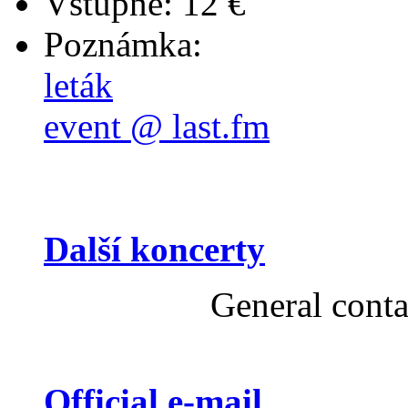
Vstupné: 12 €
Poznámka:
leták
event @ last.fm
Další koncerty
General cont
Official e-mail