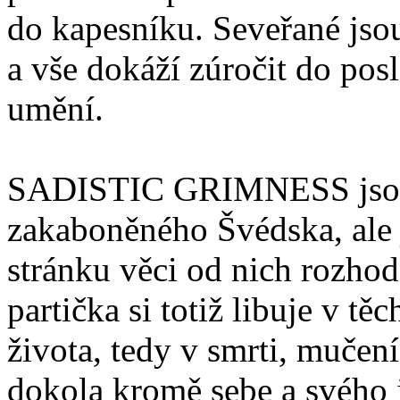
do kapesníku. Seveřané jso
a vše dokáží zúročit do pos
umění.
SADISTIC GRIMNESS jsou t
zakaboněného Švédska, ale 
stránku věci od nich rozhod
partička si totiž libuje v tě
života, tedy v smrti, mučen
dokola kromě sebe a svého j