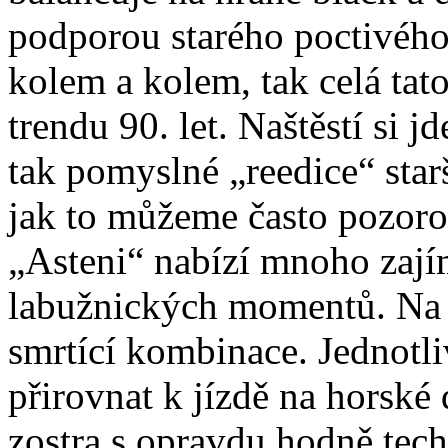
podporou starého poctivého
kolem a kolem, tak celá ta
trendu 90. let. Naštěstí si j
tak pomyslné „reedice“ sta
jak to můžeme často pozoro
„Asteni“ nabízí mnoho zaj
labužnických momentů. Na s
smrtící kombinace. Jednotli
přirovnat k jízdě na horské
zostra s opravdu hodně tec