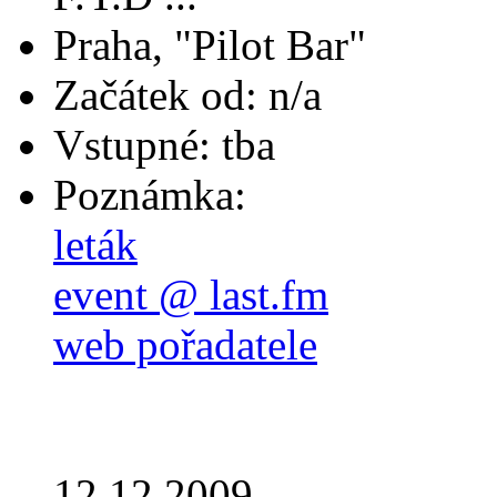
Praha, "Pilot Bar"
Začátek od: n/a
Vstupné: tba
Poznámka:
leták
event @ last.fm
web pořadatele
12.12.2009