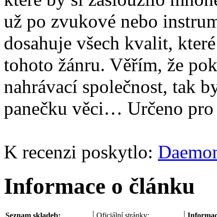
už po zvukové nebo instrume
dosahuje všech kvalit, kter
tohoto žánru. Věřím, že poku
nahrávací společnost, tak b
panečku věci… Určeno pro 
K recenzi poskytlo:
Daemon
Informace o článku
Seznam skladeb:
Oficiální stránky:
Informac