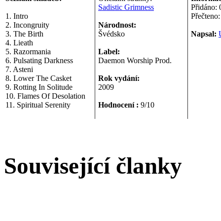
Sadistic Grimness
Přidáno: 
1. Intro
Přečteno
2. Incongruity
Národnost:
3. The Birth
Švédsko
Napsal:
4. Lieath
5. Razormania
Label:
6. Pulsating Darkness
Daemon Worship Prod.
7. Asteni
8. Lower The Casket
Rok vydání:
9. Rotting In Solitude
2009
10. Flames Of Desolation
11. Spiritual Serenity
Hodnocení :
9/10
Související članky