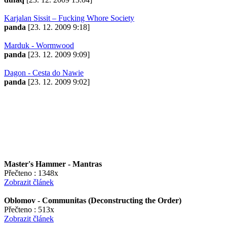
Karjalan Sissit – Fucking Whore Society
panda
[23. 12. 2009 9:18]
Marduk - Wormwood
panda
[23. 12. 2009 9:09]
Dagon - Cesta do Nawie
panda
[23. 12. 2009 9:02]
Master's Hammer - Mantras
Přečteno : 1348x
Zobrazit článek
Oblomov - Communitas (Deconstructing the Order)
Přečteno : 513x
Zobrazit článek