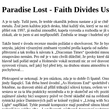
Paradise Lost - Faith Divides Us
A je to tady. Tušil jsem, že tenhle okamžik jednou nastane a já se
metalu. Žral jsem každou jejich desku, hltal každý tón, který se na n
přišel rok 1997, já možná zmoudřel, kapela vyrostla a rozhodla se jít 
získali, ale to jsem si ani nepřipouštěl. Změnila se image i hudební s
Takže hned v úvodu recenze musím požádat o shovívavost. Ne že byc
smyslu, jakými výraznými změnami vyznění prošla kapela od našeho
přitvrzení a tak trošku k návratu k „Draconian Times“ (poslední mnou
zmapováno nemám. Pro mě je v tuto chvíli důležité, že prvky které dáv
hlavně ladí pořád stejně a Holmesův vokál neztratil nic ze své dravos
syrovosti výrazu, než jaký byl před lety, na druhou stranu atmosféru
pochyboval…
Překvapení se nekonají. Je jen otázkou, zda je to dobře či špatně.
jindy šlapající. Tak třeba hned úvodní „As Horizons End“ spolehlivě n
řekněme, na dravosti ubírá až příliš trilkující sólová kytara, ovšem 
sestava se za ta léta prakticky nezměnila a to je skutečně asi věc po
zajímavé záseky bicí soupravy právě ve čtvrté skladbě má na svědomí 
rytmická práce Daminových paží se krásně vyjímá v „Living with Scars“, 
Light“ například. Tyhle pomalé kompozice mají poměrně silnou hloubk