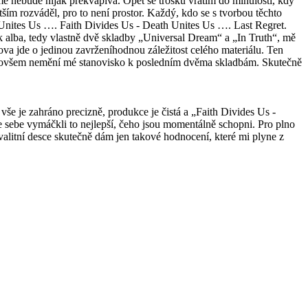
mě nebude nijak překvapivá. Opět se trošku vrátím do minulosti, kdy
ším rozváděl, pro to není prostor. Každý, kdo se s tvorbou těchto
th Unites Us …. Faith Divides Us - Death Unites Us …. Last Regret.
ytek alba, tedy vlastně dvě skladby „Universal Dream“ a „In Truth“, mě
ova jde o jedinou zavrženíhodnou záležitost celého materiálu. Ten
k to ovšem nemění mé stanovisko k posledním dvěma skladbám. Skutečně
 je zahráno precizně, produkce je čistá a „Faith Divides Us -
 sebe vymáčkli to nejlepší, čeho jsou momentálně schopni. Pro plno
u kvalitní desce skutečně dám jen takové hodnocení, které mi plyne z