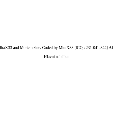
r
MiraX33 and Mortem zine. Coded by MiraX33 [ICQ : 231-041-344]
Al
Hlavní nabídka: