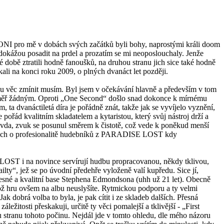
 ONI pro mě v dobách svých začátků byli bohy, naprostými králi doom
) dokážou posadit na prdel a prozatím se mi neoposlouchaly. Jenže
é době ztratili hodně fanoušků, na druhou stranu jich sice také hodně
kali na konci roku 2009, o plných dvanáct let později.
u věc zmínit musím. Byl jsem v očekávání hlavně a především v tom
éměř žádným. Oproti „One Second“ došlo snad dokonce k mírnému
a dvanáctiletá díra je pořádně znát, takže jak se vyvíjelo vyznění,
ořád kvalitním skladatelem a kytaristou, který svůj nástroj drží a
Pravda, zvuk se posunul směrem k čistotě, což vede k poněkud menší
 že bych o profesionalitě hudebníků z PARADISE LOST kdy
 LOST i na novince servírují hudbu propracovanou, někdy tklivou,
lty“, jež se po úvodní předehře vyloženě valí kupředu. Sice jí,
 přesné a kvalitní base Stephena Edmondsona (uhh už 21 let). Obecně
ehož hru ovšem na albu neuslyšíte. Rytmickou podporu a ty velmi
dobrá volba to byla, je pak cítit i ze skladeb dalších. Přesná
žitosti přeskakuji, určitě ty věci pomalejší a tklivější - „First
 stranu tohoto počinu. Nejdál jde v tomto ohledu, dle mého názoru