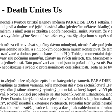
 - Death Unites Us
 chtě nechtě s tvorbou britské legendy jménem PARADISE LOST setkám.
ich objevil a dodnes mě jejich klasická alba (především některé skladby
směrem, s nímž jsem se zkrátka a dobře nedokázal smířit. Myslím, že v t
tyl a s vydáním „One Second“ se naše cesty rozešly, abychom se opět set
h měl za cíl srovnávat s počiny dávno minulými, nicméně alespoň jedn
 posledního setkání, a s hlubokým oddechem musím konstatovat, že t
 uznávané a dodnes poslouchané album PL). Tohle je momentální dojem, t
aly sílu počinům minulým, zůstaly na svých místech, tzn. Macintosh je p
ti a jedinečnosti. Tato poznávací znamení jsou tu pořád a díky za ně. 
 to nepoškozuje a svědčí o profesionálnosti celé záležitosti. Teda ne
 Ono to zřejmě nelze nějakým způsobem kategoricky stanovit. PARADISE
aplňuje tu druhou variantu. Ještě mnohem dál v tom zachází čtvrtá „Frai
ve výsledku ji táhne obrovský rytmický potenciál, za který kapela vděčí
zitivní. Novou akvizicí pro letošek se stal bubeník Adrian Erlandsson, j
Peter Damin, kterýžto desku v přechodovém období s kapelou nahrál. Jak 
rovněž skladbě z kategorie rychlejších. Prozatím tedy určitě nějaké zále
u, tak trochu zatěžují srdce kameny a dávají tak nahlédnout na druhou