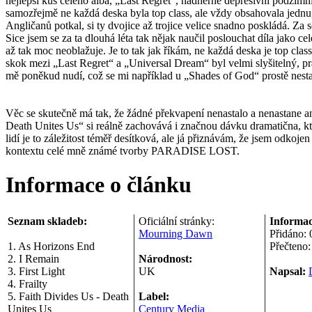
nejlepší kus celého alba, „Last Regret“, nádherně depresivní podzimn
samozřejmě ne každá deska byla top class, ale vždy obsahovala jednu, 
Angličanů potkal, si ty dvojice až trojice velice snadno poskládá. Za
Sice jsem se za ta dlouhá léta tak nějak naučil poslouchat díla jako c
až tak moc neoblažuje. Je to tak jak říkám, ne každá deska je top cla
skok mezi „Last Regret“ a „Universal Dream“ byl velmi slyšitelný, p
mě poněkud nudí, což se mi například u „Shades of God“ prostě nesta
Věc se skutečně má tak, že žádné překvapení nenastalo a nenastane 
Death Unites Us“ si reálně zachovává i značnou dávku dramatična, kt
lidí je to záležitost téměř desítková, ale já přiznávám, že jsem odkojen
kontextu celé mně známé tvorby PARADISE LOST.
Informace o článku
Seznam skladeb:
Oficiální stránky:
Informac
Mourning Dawn
Přidáno:
1. As Horizons End
Přečteno
2. I Remain
Národnost:
3. First Light
UK
Napsal:
4. Frailty
5. Faith Divides Us - Death
Label:
Unites Us
Century Media