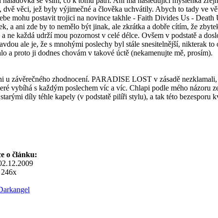
í náladovka se vším, co k tomu patří. Ani má následující myšlenka zřej
dvě věci, jež byly výjimečné a člověka uchvátily. Abych to tady ve vět
 sebe mohu postavit trojici na novince takhle - Faith Divides Us - Dea
elek, a ani zde by to nemělo být jinak, ale zkrátka a dobře cítím, že zb
ss a ne každá udrží mou pozornost v celé délce. Ovšem v podstatě a dosl
ravdou ale je, že s mnohými poslechy byl stále snesitelnější, niktera
lo a proto ji dodnes chovám v takové úctě (nekamenujte mě, prosím).
ani u závěrečného zhodnocení. PARADISE LOST v zásadě nezklamali, vše
eré vybíhá s každým poslechem víc a víc. Chlapi podle mého názoru ze
 starými díly téhle kapely (v podstatě pilíři stylu), a tak této bezespor
e o článku:
 02.12.2009
: 246x
Darkangel