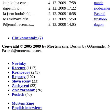
kult, kult a este...
4. 12. 2009 17:58
panda
slape im to...
2. 12. 2009 17:22
riodezane
Já jsem hodně rád,...
2. 12. 2009 16:58
Fastred
Je zakímavé číst...
2. 12. 2009 15:50
frost666
Príjemná recenzia....
2. 12. 2009 14:05
dagon
Číst komentáře (7)
Copyright © 2005-2009 by Mortem zine
. Design by 666pounder, 
Fastred@mortemzine.net
.
Novinky
Recenze
(1117)
Rozhovory
(245)
Reporty
(102)
Slova scény
(23)
Zachycení
(22)
Živé záznamy
(26)
Poslech
(40)
Mortem Zine
English interviews