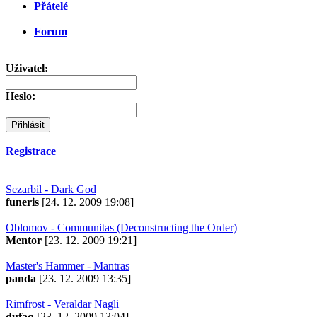
Přátelé
Forum
Uživatel:
Heslo:
Registrace
Sezarbil - Dark God
funeris
[24. 12. 2009 19:08]
Oblomov - Communitas (Deconstructing the Order)
Mentor
[23. 12. 2009 19:21]
Master's Hammer - Mantras
panda
[23. 12. 2009 13:35]
Rimfrost - Veraldar Nagli
dufaq
[23. 12. 2009 13:04]