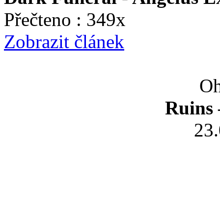
Přečteno : 349x
Zobrazit článek
Oh
Ruins 
23