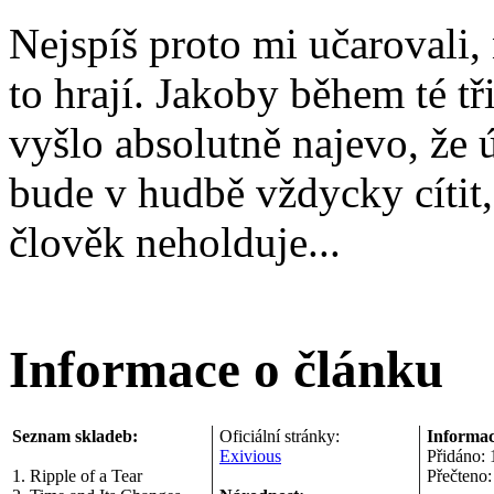
Nejspíš proto mi učarovali, 
to hrají. Jakoby během té t
vyšlo absolutně najevo, že 
bude v hudbě vždycky cítit,
člověk neholduje...
Informace o článku
Seznam skladeb:
Oficiální stránky:
Informac
Exivious
Přidáno:
1. Ripple of a Tear
Přečteno