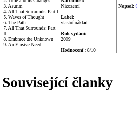
2. Time and Its Changes
Národnost:
3. Asurim
Nizozemí
Napsal:
4. All That Surrounds: Part I
5. Waves of Thought
Label:
6. The Path
vlastní náklad
7. All That Surrounds: Part
II
Rok vydání:
8. Embrace the Unknown
2009
9. An Elusive Need
Hodnocení :
8/10
Související članky