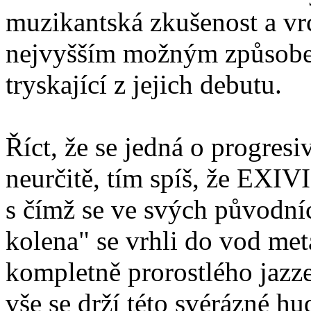
muzikantská zkušenost a vr
nejvyšším možným způsobem
tryskající z jejich debutu.
Říct, že se jedná o progresi
neurčitě, tím spíš, že EXI
s čímž se ve svých původníc
kolena" se vrhli do vod me
kompletně prorostlého jazz
vše se drží této svérázné 