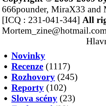
666pounder, MiraX33 and 
[ICQ : 231-041-344]
All ri
Mortem_zine@hotmail.co
Hlavn
Novinky
Recenze
(1117)
Rozhovory
(245)
Reporty
(102)
Slova scény
(23)