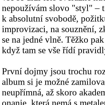
nepoužívám slovo "styl" – t
k absolutní svobodě, požit
improvizaci, na souznění, z
se na jedné vlně. Těžko pak 
když tam se vše řídí pravidl
První dojmy jsou trochu rozp
album si je možné zamilova
neupřímná, až skoro akadem
onanie, která nemá s metal