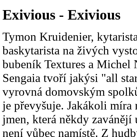
Exivious - Exivious
Tymon Kruidenier, kytarista
baskytarista na živých vyst
bubeník Textures a Michel 
Sengaia tvoří jakýsi "all sta
vyrovná domovským spolkům
je převyšuje. Jakákoli mír
jmen, která někdy zavánějí
není vůbec namístě. Z hud