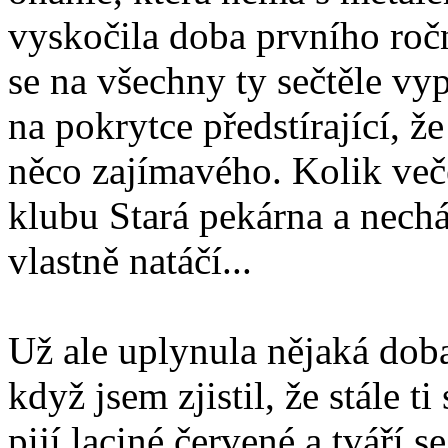
vyskočila doba prvního ročn
se na všechny ty sečtěle vy
na pokrytce předstírající, 
něco zajímavého. Kolik več
klubu Stará pekárna a nechá
vlastně natáčí...
Už ale uplynula nějaká doba
když jsem zjistil, že stále t
pijí laciné červené a tváří 