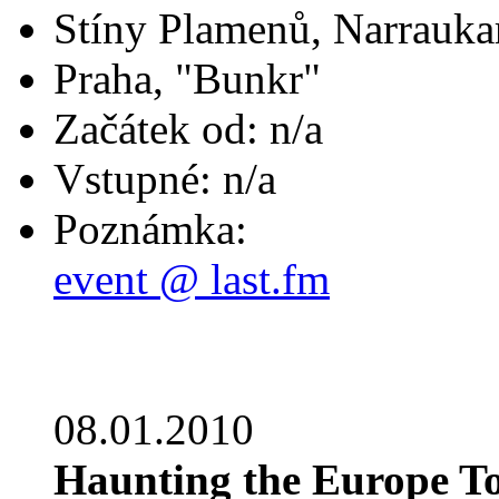
Stíny Plamenů, Narrauka
Praha, "Bunkr"
Začátek od: n/a
Vstupné: n/a
Poznámka:
event @ last.fm
08.01.2010
Haunting the Europe T