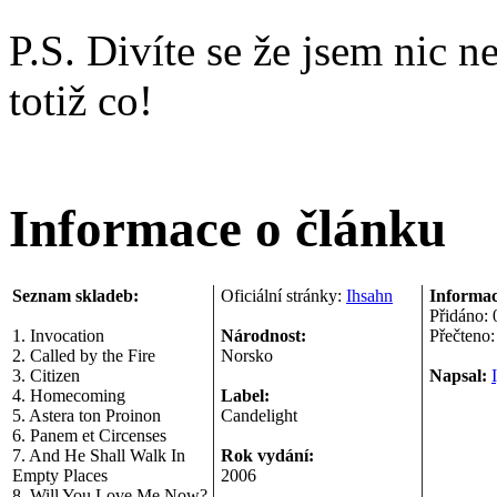
P.S. Divíte se že jsem nic 
totiž co!
Informace o článku
Seznam skladeb:
Oficiální stránky:
Ihsahn
Informac
Přidáno:
1. Invocation
Národnost:
Přečteno
2. Called by the Fire
Norsko
3. Citizen
Napsal:
4. Homecoming
Label:
5. Astera ton Proinon
Candelight
6. Panem et Circenses
7. And He Shall Walk In
Rok vydání:
Empty Places
2006
8. Will You Love Me Now?