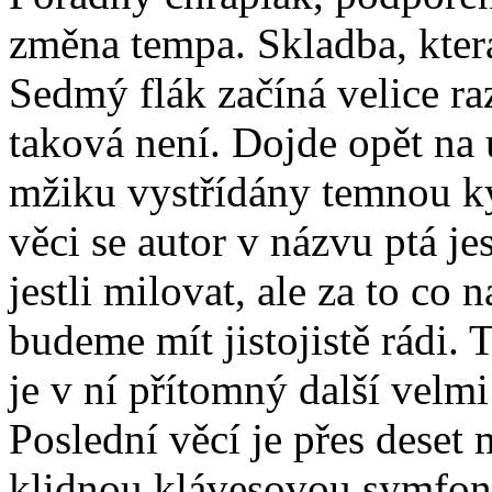
změna tempa. Skladba, která
Sedmý flák začíná velice ra
taková není. Dojde opět na 
mžiku vystřídány temnou k
věci se autor v názvu ptá j
jestli milovat, ale za to co
budeme mít jistojistě rádi. 
je v ní přítomný další velmi
Poslední věcí je přes deset
klidnou klávesovou symfon