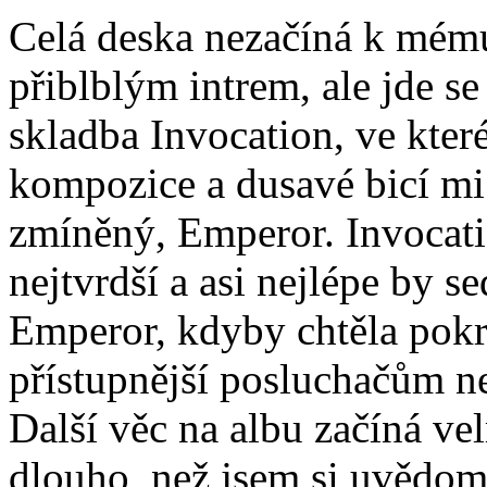
Celá deska nezačíná k mé
přiblblým intrem, ale jde se
skladba Invocation, ve kter
kompozice a dusavé bicí mi 
zmíněný, Emperor. Invocat
nejtvrdší a asi nejlépe by s
Emperor, kdyby chtěla pokr
přístupnější posluchačům n
Další věc na albu začíná ve
dlouho, než jsem si uvědom