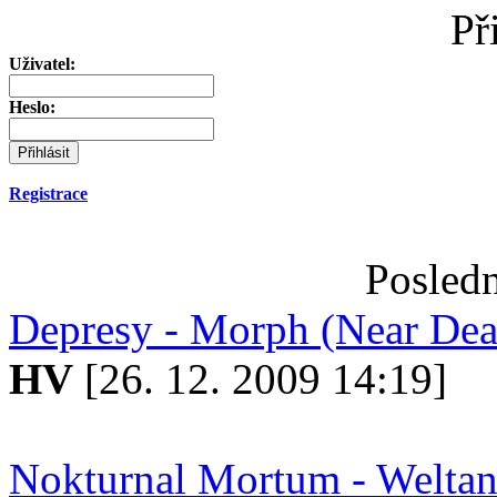
Př
Uživatel:
Heslo:
Registrace
Posledn
Depresy - Morph (Near Dea
HV
[26. 12. 2009 14:19]
Nokturnal Mortum - Welta