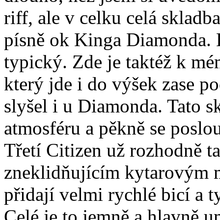
riff, ale v celku celá sklad
písně ok Kinga Diamonda. H
typický. Zde je taktéž k mé
který jde i do výšek zase
slyšel i u Diamonda. Tato s
atmosféru a pěkně se poslo
Třetí Citizen už rozhodně t
zneklidňujícím kytarovým 
přidají velmi rychlé bicí a
Celé je to jemně a hlavně 