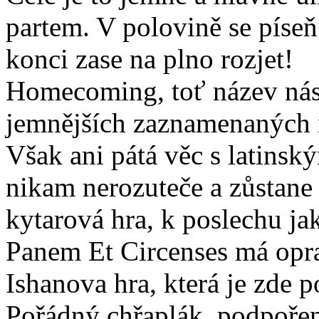
partem. V polovině se píseň
konci zase na plno rozjet!
Homecoming, toť název násle
jemnějších zaznamenaných
Však ani pátá věc s latins
nikam nerozuteče a zůstane
kytarová hra, k poslechu jak
Panem Et Circenses má opra
Ishanova hra, která je zde 
Pořádný chřaplák, podpoře