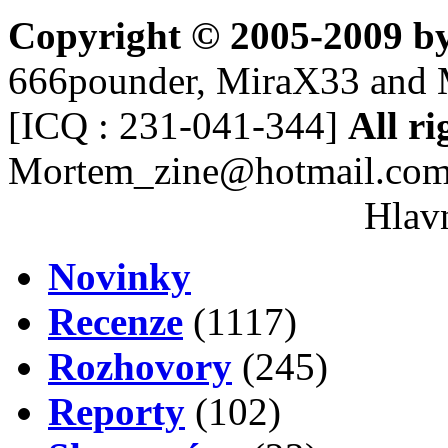
Copyright © 2005-2009 b
666pounder, MiraX33 and 
[ICQ : 231-041-344]
All ri
Mortem_zine@hotmail.co
Hlavn
Novinky
Recenze
(1117)
Rozhovory
(245)
Reporty
(102)