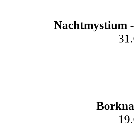
Nachtmystium -
31
Borkna
19