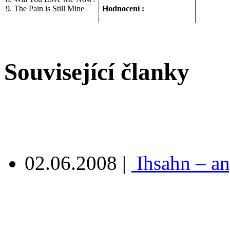
9. The Pain is Still Mine
Hodnocení :
Související članky
02.06.2008
|
Ihsahn – a