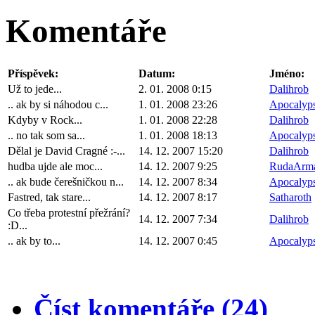
Komentáře
Příspěvek:
Datum:
Jméno:
Už to jede...
2. 01. 2008 0:15
Dalihrob
.. ak by si náhodou c...
1. 01. 2008 23:26
Apocalyp
Kdyby v Rock...
1. 01. 2008 22:28
Dalihrob
.. no tak som sa...
1. 01. 2008 18:13
Apocalyp
Dělal je David Cragné :-...
14. 12. 2007 15:20
Dalihrob
hudba ujde ale moc...
14. 12. 2007 9:25
RudaArm
.. ak bude čerešničkou n...
14. 12. 2007 8:34
Apocalyp
Fastred, tak stare...
14. 12. 2007 8:17
Satharoth
Co třeba protestní přežrání?
14. 12. 2007 7:34
Dalihrob
:D...
.. ak by to...
14. 12. 2007 0:45
Apocalyp
Číst komentáře (24)