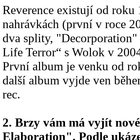
Reverence existují od roku
nahrávkách (první v roce 2
dva splity, "Decorporation"
Life Terror“ s Wolok v 200
První album je venku od ro
další album vyjde ven běhe
rec.
2. Brzy vám má vyjít nov
Elaboration". Podle ukáz