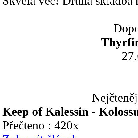
Skvělá věc! Druhá skladba 
Dopo
Thyrfi
27
Nejčteněj
Keep of Kalessin - Koloss
Přečteno : 420x