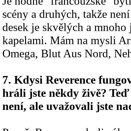
Je hodně "francouzské" býti
scény a druhých, takže není
desek je skvělých a mnoho 
kapelami. Mám na mysli Ark
Omega, Blut Aus Nord, Nehe
7. Kdysi Reverence fungo
hráli jste někdy živě? Teď
není, ale uvažovali jste 