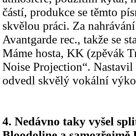
částí, produkce se těmto pí
skvělou práci. Za nahrávání
Avantgarde rec., takže se sta
Máme hosta, KK (zpěvák Tr
Noise Projection“. Nastavi
odvedl skvělý vokální výko
4. Nedávno taky vyšel spl
Bloodoline a samozřejmě R