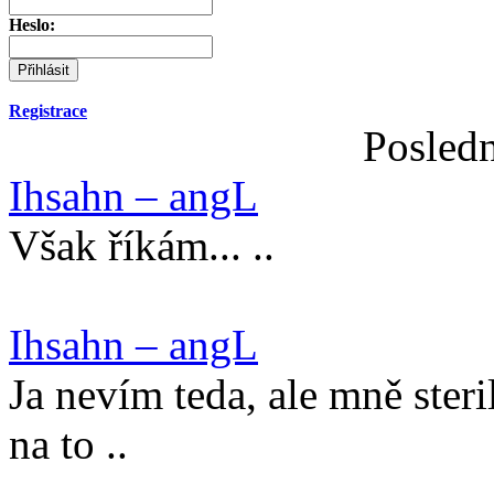
Heslo:
Registrace
Posledn
Ihsahn – angL
Však říkám... ..
Ihsahn – angL
Ja nevím teda, ale mně ster
na to ..