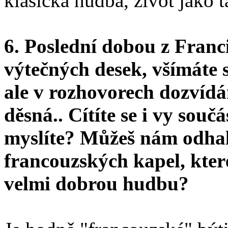
klasická hudba, život jako t
6. Poslední dobou z Franci
výtečných desek, všímáte s
ale v rozhovorech dozvídá
děsná.. Cítíte se i vy souč
myslíte? Můžeš nám odha
francouzských kapel, kter
velmi dobrou hudbu?