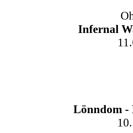
Oh
Infernal W
11
Lönndom - 
10