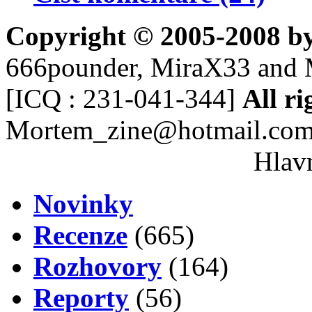
Copyright © 2005-2008 b
666pounder, MiraX33 and 
[ICQ : 231-041-344]
All ri
Mortem_zine@hotmail.co
Hlavn
Novinky
Recenze
(665)
Rozhovory
(164)
Reporty
(56)