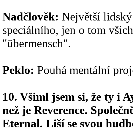
Nadčlověk:
Největší lidsk
speciálního, jen o tom všich
"übermensch".
Peklo:
Pouhá mentální proje
10. Všiml jsem si, že ty i 
než je Reverence. Společn
Eternal. Liší se svou hud