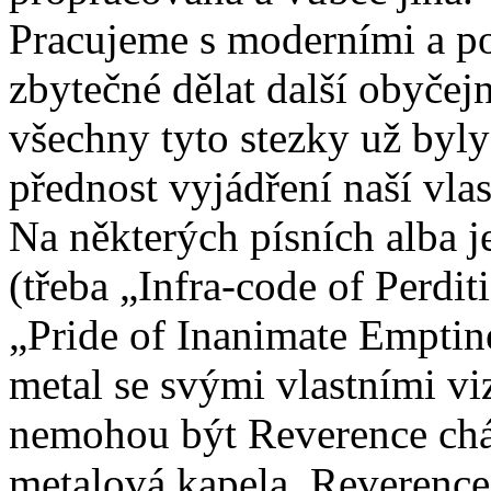
Pracujeme s moderními a p
zbytečné dělat další obyčej
všechny tyto stezky už byl
přednost vyjádření naší vla
Na některých písních alba j
(třeba „Infra-code of Perdit
„Pride of Inanimate Emptine
metal se svými vlastními vi
nemohou být Reverence chá
metalová kapela. Reverence