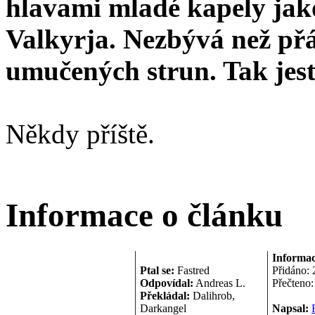
hlavami mladé kapely jak
Valkyrja. Nezbývá než př
umučených strun. Tak jest
Někdy příště.
Informace o článku
Informac
Ptal se:
Fastred
Přidáno:
Odpovídal:
Andreas L.
Přečteno
Překládal:
Dalihrob,
Darkangel
Napsal: