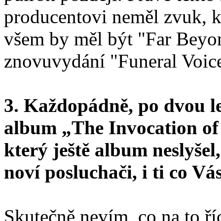
producentovi neměl zvuk, k
všem by měl být "Far Beyo
znovuvydání "Funeral Voice
3. Každopádně, po dvou le
album „The Invocation of
který ještě album neslyšel
noví posluchači, i ti co Vás
Skutečně nevím, co na to ří