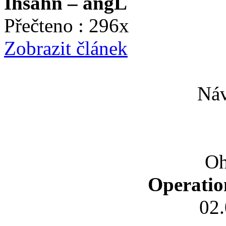
Ihsahn – angL
Přečteno : 296x
Zobrazit článek
Náv
Oh
Operatio
02