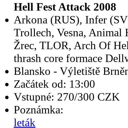
Hell Fest Attack 2008
Arkona (RUS), Infer (S
Trollech, Vesna, Animal 
Žrec, TLOR, Arch Of Hel
thrash core formace Dell
Blansko - Výletiště Brně
Začátek od: 13:00
Vstupné: 270/300 CZK
Poznámka:
leták