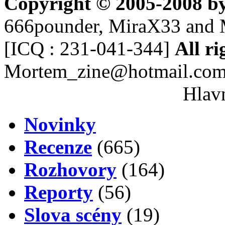
Copyright © 2005-2008 b
666pounder, MiraX33 and 
[ICQ : 231-041-344]
All ri
Mortem_zine@hotmail.co
Hlavn
Novinky
Recenze
(665)
Rozhovory
(164)
Reporty
(56)
Slova scény
(19)