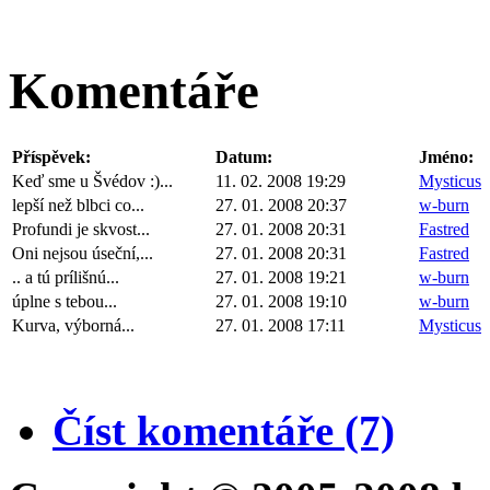
Komentáře
Příspěvek:
Datum:
Jméno:
Keď sme u Švédov :)...
11. 02. 2008 19:29
Mysticus
lepší než blbci co...
27. 01. 2008 20:37
w-burn
Profundi je skvost...
27. 01. 2008 20:31
Fastred
Oni nejsou úseční,...
27. 01. 2008 20:31
Fastred
.. a tú prílišnú...
27. 01. 2008 19:21
w-burn
úplne s tebou...
27. 01. 2008 19:10
w-burn
Kurva, výborná...
27. 01. 2008 17:11
Mysticus
Číst komentáře (7)