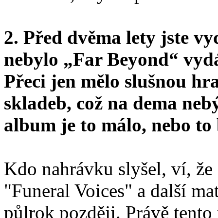
2. Před dvěma lety jste vy
nebylo „Far Beyond“ vyd
Přeci jen mělo slušnou hr
skladeb, což na dema nebýv
album je to málo, nebo t
Kdo nahrávku slyšel, ví, že
"Funeral Voices" a další mat
půlrok později. Právě tento