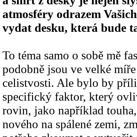
a smrt z desky je nejen slyš
atmosféry odrazem Vašich d
vydat desku, která bude t
To téma samo o sobě mě fas
podobně jsou ve velké míře
celistvosti. Ale bylo by pří
specifický faktor, který ov
rovin, jako například touha
nového na spálené zemi, zmí