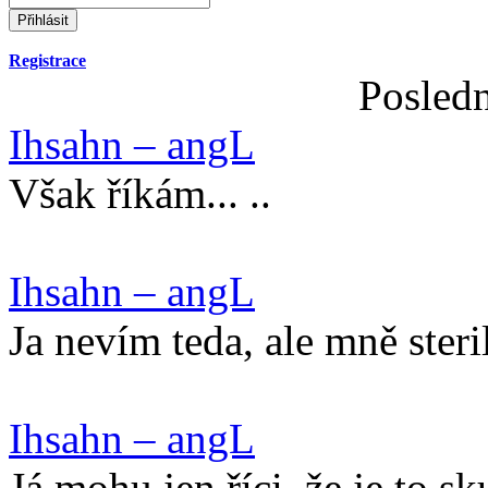
Registrace
Posledn
Ihsahn – angL
Však říkám... ..
Ihsahn – angL
Ja nevím teda, ale mně steri
Ihsahn – angL
Já mohu jen říci, že je to s