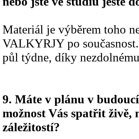
nebo jste ve studiu ještě d
Materiál je výběrem toho n
VALKYRJY po současnost. 
půl týdne, díky nezdolnému 
9. Máte v plánu v budouc
možnost Vás spatřit živě,
záležitostí?