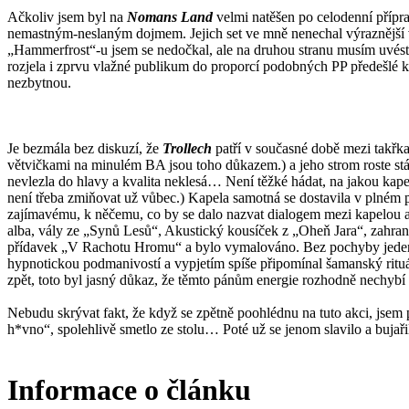
Ačkoliv jsem byl na
Nomans Land
velmi natěšen po celodenní přípr
nemastným-neslaným dojmem. Jejich set ve mně nenechal výraznější vz
„Hammerfrost“-u jsem se nedočkal, ale na druhou stranu musím uvést, 
rozjela i zprvu vlažné publikum do proporcí podobných PP předešlé kap
nezbytnou.
Je bezmála bez diskuzí, že
Trollech
patří v současné době mezi takřka
větvičkami na minulém BA jsou toho důkazem.) a jeho strom roste stá
nevlezla do hlavy a kvalita neklesá… Není těžké hádat, na jakou kap
není třeba zmiňovat už vůbec.) Kapela samotná se dostavila v plném 
zajímavému, k něčemu, co by se dalo nazvat dialogem mezi kapelou a 
alba, vály ze „Synů Lesů“, Akustický kousíček z „Oheň Jara“, zahran
přídavek „V Rachotu Hromu“ a bylo vymalováno. Bez pochyby jeden z n
hypnotickou podmanivostí a vypjetím spíše připomínal šamanský rituál
zpět, toto byl jasný důkaz, že těmto pánům energie rozhodně nechybí
Nebudu skrývat fakt, že když se zpětně poohlédnu na tuto akci, jsem 
h*vno“, spolehlivě smetlo ze stolu… Poté už se jenom slavilo a bujaři
Informace o článku