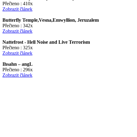
Přečteno : 410x
Zobrazit článek
Butterfly Temple,Vesna,Emwyllion, Jeruzalem
Přečteno : 342x
Zobrazit článek
Nattefrost - Hell Noise and Live Terrorism
Přečteno : 325x
Zobrazit článek
Ihsahn – angL
Přečteno : 296x
Zobrazit článek