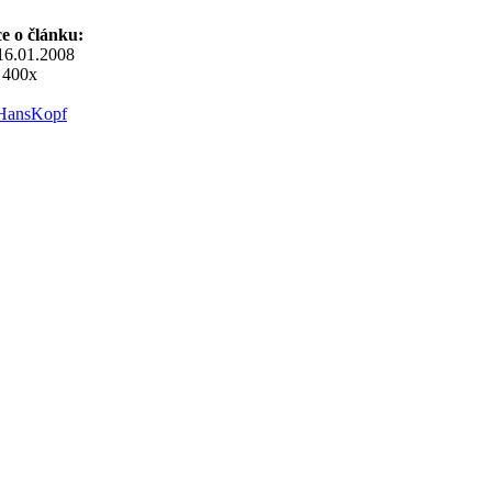
e o článku:
 16.01.2008
: 400x
HansKopf