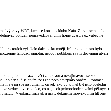
u zimní výpravy WRT, která se konala v klubu Kain. Zprvu jsem k této
dehrávat, pondělí, nenasvědčoval příliš hojné účasti a už vůbec ne
ch prostorách vyhlíželo daleko skromněji, leč pro toto místo bylo
 samozřejmě fanoušci samotní, neboť i publikum svým chováním utváří
ěkdo den před tím nazval věcí „tuctovou a nezajímavou“ se zde
tili do hry a já se divím, že i zde něco nevzplálo ohněm. Frontman
a hraje na své instrumenty, on jel, jako by to měl být jeho poslední
zde ve vzduchu viselo něco, co na jejich (mimochodem velmi pěkných)
ovinu sálu… Vynikající začátek a navíc děkujeme zpěvákovi za hlt oné