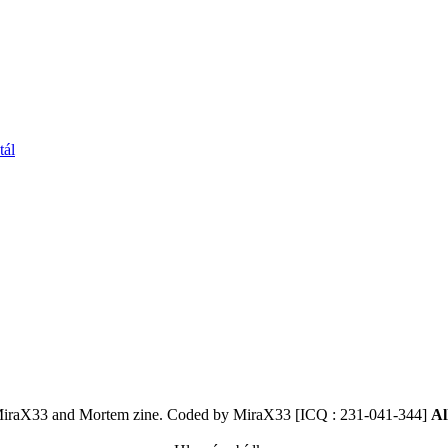
tál
MiraX33 and Mortem zine. Coded by MiraX33 [ICQ : 231-041-344]
Al