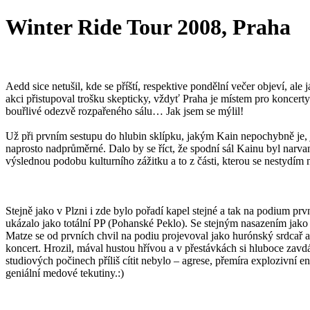
Winter Ride Tour 2008, Praha
Aedd sice netušil, kde se příští, respektive pondělní večer objeví, a
akci přistupoval trošku skepticky, vždyť Praha je místem pro koncert
bouřlivé odezvě rozpařeného sálu… Jak jsem se mýlil!
Už při prvním sestupu do hlubin sklípku, jakým Kain nepochybně je, j
naprosto nadprůměrné. Dalo by se říct, že spodní sál Kainu byl nar
výslednou podobu kulturního zážitku a to z části, kterou se nestydím n
Stejně jako v Plzni i zde bylo pořadí kapel stejné a tak na podium pr
ukázalo jako totální PP (Pohanské Peklo). Se stejným nasazením jako d
Matze se od prvních chvil na podiu projevoval jako hurónský srdcař a 
koncert. Hrozil, mával hustou hřívou a v přestávkách si hluboce za
studiových počinech příliš cítit nebylo – agrese, přemíra explozivní 
geniální medové tekutiny.:)