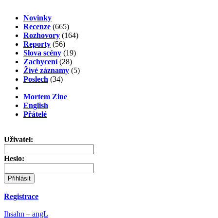
Novinky
Recenze
(665)
Rozhovory
(164)
Reporty
(56)
Slova scény
(19)
Zachycení
(28)
Živé záznamy
(5)
Poslech
(34)
Mortem Zine
English
Přátelé
Uživatel:
Heslo:
Registrace
Ihsahn – angL