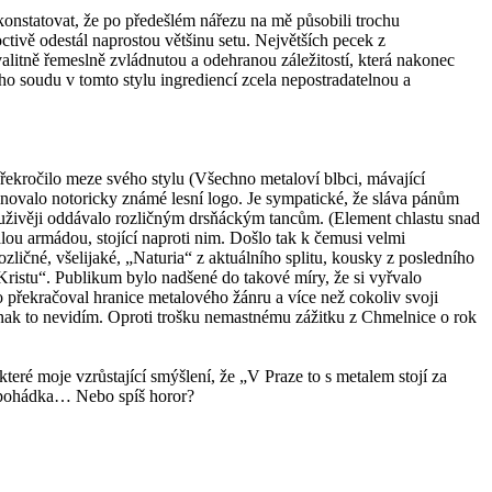
nstatovat, že po předešlém nářezu na mě působili trochu
ivě odestál naprostou většinu setu. Největších pecek z
alitně řemeslně zvládnutou a odehranou záležitostí, která nakonec
ho soudu v tomto stylu ingrediencí zcela nepostradatelnou a
překročilo meze svého stylu (Všechno metaloví blbci, mávající
inovalo notoricky známé lesní logo. Je sympatické, že sláva pánům
áruživěji oddávalo rozličným drsňáckým tancům. (Element chlastu snad
ou armádou, stojící naproti nim. Došlo tak k čemusi velmi
ičné, všelijaké, „Naturia“ z aktuálního splitu, kousky z posledního
Kristu“. Publikum bylo nadšené do takové míry, že si vyřvalo
 překračoval hranice metalového žánru a více než cokoliv svoji
jinak to nevidím. Oproti trošku nemastnému zážitku z Chmelnice o rok
eré moje vzrůstající smýšlení, že „V Praze to s metalem stojí za
iná pohádka… Nebo spíš horor?