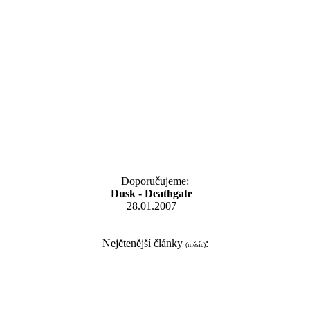
Doporučujeme:
Dusk - Deathgate
28.01.2007
Nejčtenější články
:
(měsíc)