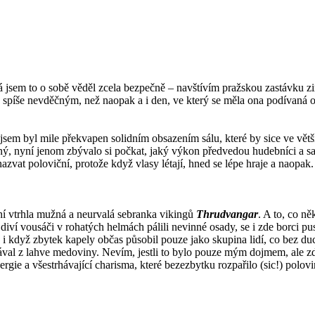
le já jsem to o sobě věděl zcela bezpečně – navštívím pražskou zastávk
y spíše nevděčným, než naopak a i den, ve který se měla ona podívaná o
sem byl mile překvapen solidním obsazením sálu, které by sice ve větší
vaný, nyní jenom zbývalo si počkat, jaký výkon předvedou hudebníci a
azvat poloviční, protože když vlasy létají, hned se lépe hraje a naopak.
vní vtrhla mužná a neurvalá sebranka vikingů
Thrudvangar
. A to, co n
iví vousáči v rohatých helmách pálili nevinné osady, se i zde borci pus
i když zbytek kapely občas působil pouze jako skupina lidí, co bez duch
vdával z lahve medoviny. Nevím, jestli to bylo pouze mým dojmem, ale 
energie a všestrhávající charisma, které bezezbytku rozpařilo (sic!) pol