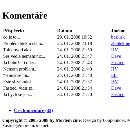
Komentáře
Příspěvek:
Datum:
Jméno:
co je to...
29. 01. 2008 10:32
basilisk
Problém blek metálu...
24. 01. 2008 23:18
zloblekme
Tak dovod ako...
24. 01. 2008 21:50
HV
Ses vedle nemam nic...
24. 01. 2008 21:47
Dave
Ja bohužel i diky...
24. 01. 2008 21:43
Fastred
Nemam problem...
24. 01. 2008 21:40
HV
"Hnusí se mi...
24. 01. 2008 21:40
Ebi
Este si zabudol...
24. 01. 2008 21:37
HV
Fastred, vidis to...
24. 01. 2008 21:34
Dave
Já bych se jen...
24. 01. 2008 21:20
Fastred
Číst komentáře (42)
Copyright © 2005-2008 by Mortem zine
. Design by 666pounder, 
Fastred@mortemzine.net
.