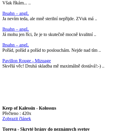
Však říkám... ..
Ihsahn – angL
Ja nevím teda, ale mně sterilní nepřijde. ZVuk má ..
Ihsahn – angL
Já mohu jen říci, že je to skutečně mocně kvalitní ..
Ihsahn – angL
Pořád, pořád a pořád to poslouchám. Nejde nad tím ..
Pavillon Rouge - Mizuage
Skvělá věc! Druhá skladba mě maximálně dostává!:-) ..
Keep of Kalessin - Kolossus
Přečteno : 420x
Zobrazit článek
Toreva - Skryté brány do neznámych svetov