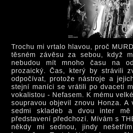
Trochu mi vrtalo hlavou, proč MU
těsném závěsu za sebou, když maj
nebudou mít mnoho času na od
prozaický. Čas, který by strávili 
odpočívat, protože nástroje a jeji
stejní maníci se vrátili po dvaceti
vokalistou - Nefasem. K mému velké
soupravou objevil znovu Honza. A v
sedmi skladeb a dvou inter mě 
představení předchozí. Mívám s T
někdy mi sednou, jindy nešetřím