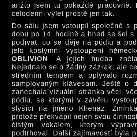
anžto jsem tu pokaždé pracovně. 
celodenní výlet prostě jen tak.
Do sálu jsem vstoupil společně s
dobu po 14. hodině a hned se šel s
podívat, co se děje na pódiu a pod
jelo kostýmní vystoupení němec
OBLIVION
. A jejich hudba zněl
Nejednalo se o žádný zázrak, ale c
středním tempem a oplývalo rozm
samplovaným klávesám. Ještě o d
zanechala vizuální stránka věci, vč
pódiu, se kterými v závěru vysto
slyšící na jméno Khenaz. Zmínk
protože překvapil nejen svou činností
čistým vokálem, kterým výpravn
podtrhoval. Další zajímavostí byla 