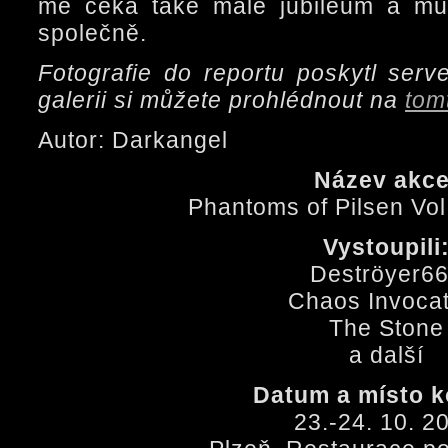
mě čeká také malé jubileum a mů
společně.
Fotografie do reportu poskytl serv
galerii si můžete prohlédnout na
tom
Autor: Darkangel
Název akce
Phantoms of Pilsen Vol
Vystoupili
Deströyer6
Chaos Invocat
The Stone
a další
Datum a místo k
23.-24. 10. 2