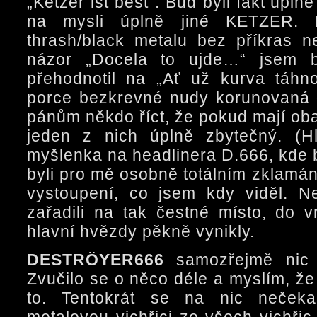
„Ketzer ist best“. Buď byli fakt úpln
na mysli úplně jiné KETZER. 
thrash/black metalu bez příkras n
názor „Docela to ujde…“ jsem b
přehodnotil na „Ať už kurva táh
porce bezkrevné nudy korunovaná 
pánům někdo říct, že pokud mají oba
jeden z nich úplně zbytečný. (H
myšlenka na headlinera D.666, kde 
byli pro mě osobně totálním zklamán
vystoupení, co jsem kdy viděl. N
zařadili na tak čestné místo, do 
hlavní hvězdy pěkně vynikly.
DESTRÖYER666
samozřejmě nic t
Zvučilo se o něco déle a myslím, že
to. Tentokrát se na nic nečekal