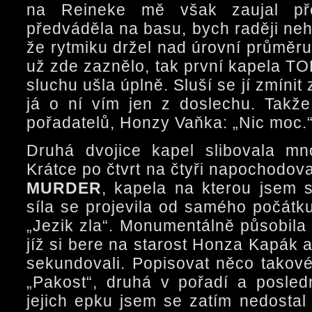
na Reineke mě však zaujal př
předváděla na basu, bych raději neh
že rytmiku držel nad úrovní průměru
už zde zaznělo, tak první kapela
sluchu ušla úplně. Sluší se jí zmínit
já o ní vím jen z doslechu. Takž
pořadatelů, Honzy Vaňka: „Nic moc.
Druhá dvojice kapel slibovala mn
Krátce po čtvrt na čtyři napochodov
MURDER
, kapela na kterou jsem s
síla se projevila od samého počátku
„Jezik zla“. Monumentálně působila
jíž si bere na starost Honza Kapák 
sekundovali. Popisovat něco takové
„Pakost“, druhá v pořadí a posle
jejich epku jsem se zatím nedosta