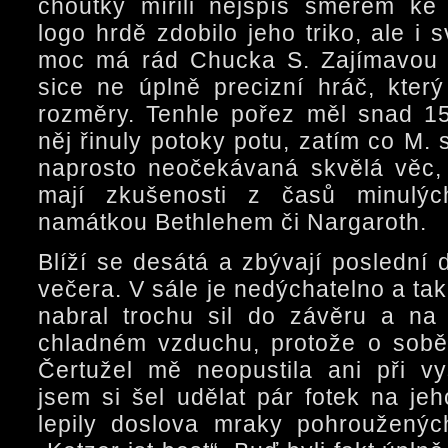
choutky mířili nejspíš směrem ke 
logo hrdě zdobilo jeho triko, ale i
moc má rád Chucka S. Zajímavou p
sice ne úplně precizní hráč, který
rozměry. Tenhle pořez měl snad 1
něj řinuly potoky potu, zatím co M. s
naprosto neočekávaná skvělá věc, 
mají zkušenosti z časů minulýc
namátkou Bethlehem či Nargaroth.
Blíží se desátá a zbývají poslední
večera. V sále je nedýchatelno a ta
nabral trochu sil do závěru a na c
chladném vzduchu, protože o sobě
Čertužel mě neopustila ani při v
jsem si šel udělat pár fotek na je
lepily doslova mraky pohrouženýc