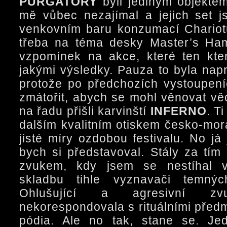
PURGATORY
byli jediným objektem
mě vůbec nezajímal a jejich set j
venkovním baru konzumací Chariotu
třeba na téma desky Master’s Ha
vzpomínek na akce, které ten kte
jakými výsledky. Pauza to byla napr
protože po předchozích vystoupen
zmátořit, abych se mohl věnovat vě
na řadu přišli karvinští
INFERNO
. T
dalším kvalitním otiskem česko-mor
jisté míry ozdobou festivalu. No já 
bych si představoval. Stály za tí
zvukem, kdy jsem se nestíhal vů
skladbu tihle vyznavači temnýc
Ohlušující a agresivní z
nekorespondovala s rituálními před
pódia. Ale no tak, stane se. Je