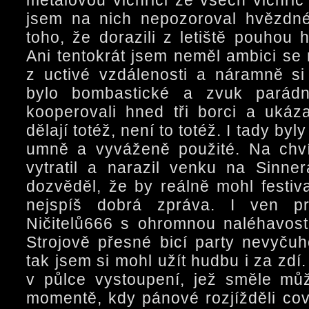
metalovou vichřici ze všech vichřic
jsem na nich nepozoroval hvězdn
toho, že dorazili z letiště pouhou
Ani tentokrát jsem neměl ambici se m
z uctivé vzdálenosti a náramně si 
bylo bombastické a zvuk parádn
kooperovali hned tři borci a ukáza
dělají totéž, není to totéž. I tady by
umně a vyváženě použité. Na chví
vytratil a narazil venku na Sinne
dozvěděl, že by reálně mohl festiva
nejspíš dobrá zpráva. I ven pr
Ničitelů666 s ohromnou naléhavostí
Strojově přesné bicí party nevyčuh
tak jsem si mohl užít hudbu i za zdí.
v půlce vystoupení, jež směle mů
momentě, kdy pánové rozjížděli cov