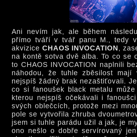
Ani nevím jak, ale během následu
přímo tváří v tvář panu M., tedy v
akvizice
CHAOS INVOCATION
, zas
na kontě sotva dvě alba. To co se 
to CHAOS INVOCATION naplnili bez
náhodou, že tuhle zběsilost mají v
nejspíš žádný brak nezaštiťovali. J
co si fanoušek black metalu může 
kterou nejspíš očekávali i fanoušci
svých oblečcích, protože mezi mno
pole se vytvořila zhruba dvoumetro
jsem si tuhle parádu užil a jak, je m
ono nešlo o dobře servírovaný jen 