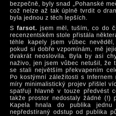
bezpečně, byly snad „Pohanské meče
což nelze až tak úplně tvrdit o dra
byla jednou z těch lepších.
S
farsot.
jsem měl, tuším, co do č
recenzentském stole přistála někter
téhle kapely jsem vůbec nevěděl
pokud si dobře vzpomínám, mě jej
dvakrát neoslovila. Byla by asi c
naživo, jen jsem vůbec netušil, že 
se stali největším překvapením ce
Po kostýmní záležitosti s Infernem mi
míry minimalistický projev přišlel 
spatřuji hlavně v touze předvést c
takže prostor nedostaly žádné (!) 
Kapela hnala do publika jednu
nepředstíraný odstup od publika p