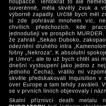
houpačce. Tentokrát to ale neměl
suverénně, měla skvělý zvuk a 
výborně zapadly. Určitě bych měl z
si zde pohrával mnohem víc, ne
chvílích předchozích, kde prac
jednodušeji ve prospěch MURDER. V
že zahráli „Sekao Duboko, zakopao p
odeznění druhého intra „Kamenolom
fošny „Nekroza“. K absolutní spokoje
je Umro“, ale to už bych chtěl asi 
dnešní vystoupení jako jedno z nej
jednoho Čecha), vrátilo mi vzpom
skvěle předskakovali Inquisition v
over Europe a tam tehdy zaváleli. 
se v prvních liniích objevovaly i ná
Skalní příznivci death metalu n