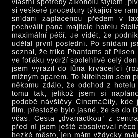
vlastní spotřeby alkoholu stylem „pi
si veškeré procedury týkající se rann
snídani zaplacenou předem v ta
pochválit pana majitele hotelu Stell
maximální péčí. Je vidět, že podni
udělal první poslední. Po snídani j
seznal, že triko Phantoms of Pilsen 
ve foťáku vydrží spolehlivě celý den.
jsem vyrazil do lůna krvácející (r
mlžným oparem. To Nifelheim sem př
někomu zdálo, že odchod z hotelu 
tomu tak, jelikož jsem si naplán
podobě návštěvy CinemaCity, kde 
film, přestože bylo jasné, že se do
včas. Cesta „dvanáctkou“ z centr
před ní jsem ještě absolvoval něco t
hezké město, jen mám vždycky málo