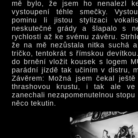
mě bylo, že jsem ho nenalezl ke
vystoupení téhle smečky. Vystou
pominu li jistou stylizaci vokal
neskutečné grády a šlapalo s ne
rychlostí až ke svému závěru. Str
že na mě nezůstala nitka suchá a 
tričko, tentokrát s římskou devítkou
do brnění vložit kousek s logem 
parádní jízdě tak učiním v distru, m
Závěrem: Možná jsem čekal ještě 
thrashovou krustu, i tak ale ve
zanechali nezapomenutelnou stopu a
něco tekutin.