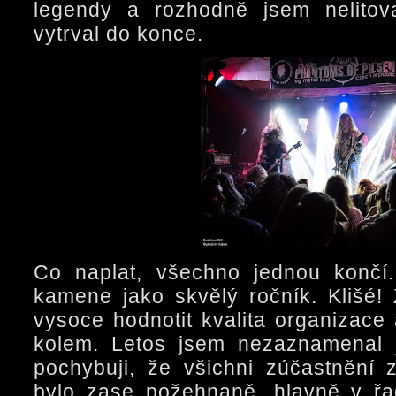
legendy a rozhodně jsem nelitov
vytrval do konce.
Co naplat, všechno jednou končí
kamene jako skvělý ročník. Klišé
vysoce hodnotit kvalita organizace
kolem. Letos jsem nezaznamenal j
pochybuji, že všichni zúčastnění z
bylo zase požehnaně, hlavně v ř