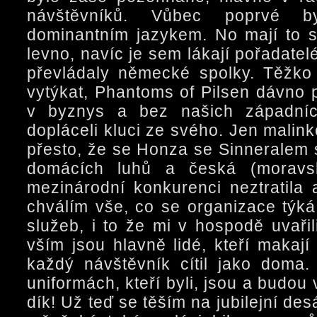
návštěvníků. Vůbec poprvé b
dominantním jazykem. No mají to s
levno, navíc je sem lákají pořadatelé
převládaly německé spolky. Těžko
vytýkat, Phantoms of Pilsen dávno 
v byznys a bez našich západní
dopláceli kluci ze svého. Jen malin
přesto, že se Honza se Sinneralem s
domácích luhů a česká (moravsk
mezinárodní konkurenci neztratila 
chválím vše, co se organizace týká
služeb, i to že mi v hospodě uvařil
vším jsou hlavně lidé, kteří makaj
každý návštěvník cítil jako doma
uniformách, kteří byli, jsou a budou 
dík! Už teď se těším na jubilejní des