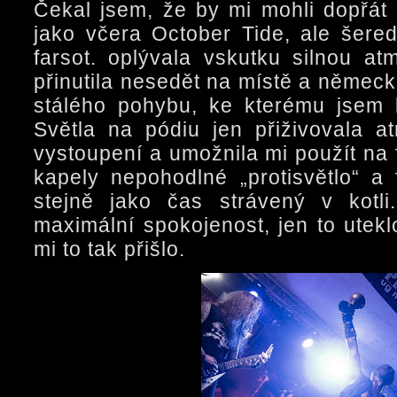
Čekal jsem, že by mi mohli dopřát
jako včera October Tide, ale šere
farsot. oplývala vskutku silnou a
přinutila nesedět na místě a německ
stálého pohybu, ke kterému jsem 
Světla na pódiu jen přiživovala a
vystoupení a umožnila mi použít na 
kapely nepohodlné „protisvětlo“ a 
stejně jako čas strávený v kotli
maximální spokojenost, jen to utekl
mi to tak přišlo.