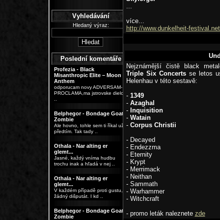
...
Vyhledávání
více...
Hledaný výraz:
http://www.dunkelheit-festival.net
Und
Poslední komentáře
Nejznámější čistě black metal
Profezia - Black
Triple Six Concerts
se letos u
Misanthropic Elite – Moon
Helenhau v této sestavě:
Anthem
odporucam novy ADVERSAM-
PROCLAMA,ma jstrovske dielo
-
1349
..
-
Azaghal
-
Inquisition
Belphegor - Bondage Goat
-
Watain
Zombie
-
Corpus Christii
Ale hovno, tohle sem ti říkal už
předtím. Tak tady ..
- Decayed
Othala - Nar alting er
- Endezzma
glemt...
- Eternity
Jasné, každý vníma hudbu
- Krypt
trochu inak a hľadá v nej ..
- Merrimack
- Neithan
Othala - Nar alting er
- Sammath
glemt...
V každém případě proti gustu,
- Warhammer
žádný dišputát. I kd ..
- Witchcraft
Belphegor - Bondage Goat
- promo leták naleznete
zde
Zombie