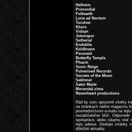
Helheim
Primordial
Folkearth
Luna ad Noctum
Turulver
Khors
Vidsyn
Jotunspor
Setherial
Endstille
Koldbrann
Perunwit
Butterfly Temple
Phazm
Sonic Reign
Pulverised Records
Secrets of the Moon
Sekhmet
Sator Marte
Moravská zima
Ravenheart productions
Rád by som upozornil všetky ka
na stránkach nášho magazínu fo
prostredníctvom e-mailu na tejt
nezadržateľne blíži. Odpovede 
spolupráce, alebo záujmu stať
tejto adrese. Sledujte stránky
dôležité aktuality.