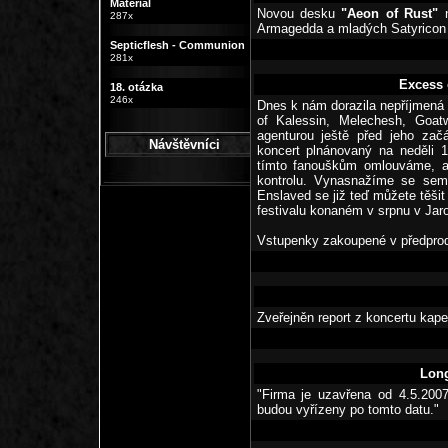
Material
Novou desku
"Aeon of Rust"
n
287x
Armagedda a mladých Satyrico
Septicflesh - Communion
281x
Excess 
18. otázka
246x
Dnes k nám dorazila nepříjmená
of Kalessin, Melechesh, Goat
agenturou ještě před jeho zač
Návštěvníci
koncert plnánovaný na neděli 
tímto fanouškům omlouváme, al
kontrolu. Vynasnažíme se sem 
Enslaved se již teď můžete těšit
festivalu konaném v srpnu v Jar
Vstupenky zakoupené v předprodej
Zveřejněn report z koncertu kap
Long
"Firma je uzavřena od 4.5.200
budou vyřízeny po tomto datu."