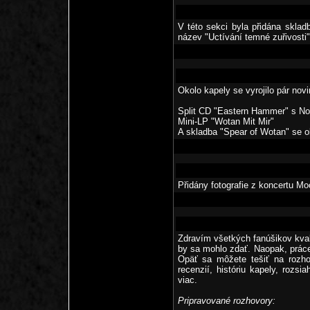
V této sekci byla přidána sklad
název "Uctívání temné zuřivosti"
Okolo kapely se vyrojilo pár novi
Split CD "Eastern Hammer" s No
Mini-LP "Wotan Mit Mir"
A skladba "Spear of Wotan" se ob
Přidány fotografie z koncertu M
Zdravím všetkých fanúšikov kval
by sa mohlo zdať. Naopak, práce
Opäť sa môžete tešiť na rozh
recenzií, históriu kapely, roz
viac.
Pripravované rozhovory: