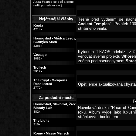
Aaaa Fastred se bojí a proto
radši pomaličku ale j ..
Nejčtenější články
Těsně před vydáním se nach
Ancient Temples"
. Prvních 100
Kroda
stříbrného vinilu.
4214x
Hromovlad - Vládca Lesov,
Skalných Stien
3268x
Kytarista T.KAOS odchází z ř
Vassago
věnovat svému projektu
Whoreli
3081x
známá pod pseudonymem
Shra
Trollech
2912x
The Crypt - Weapons
Recollected
Opět lehce aktualizovaná chysta
2772x
Za poslední měsíc
F
Hromovlad, Slavorod, Žrec,
Novinková deska "Race of Cain
Bloody Lair
382x
roku. Album vyjde jako luxusn
stránkovým bookletem.
Thy Light
310x
Rome - Masse Mensch