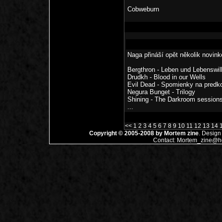
Cobweburn
Naga přináší opět několik novinke
Bergthron - Leben und Lebenswil
Drudkh - Blood in our Wells
Evil Dead - Spomienky na predk
Negura Bunget - Trilogy
Shining - The Darkroom session
...
<<
1
2
3
4
5
6
7
8
9
10
11
12
13
14
Copyright © 2005-2008 by
Mortem zine
. Design
Contact:
Mortem_zine@ho