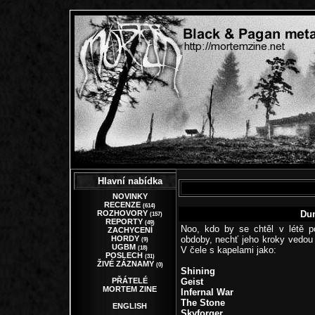
Hlavní nabídka
NOVINKY
RECENZE
(614)
ROZHOVORY
Dun
(157)
REPORTY
(49)
Noo, kdo by se chtěl v létě p
ZACHYCENÍ
HORDY
obdoby, nechť jeho kroky vedou v
(9)
UGBM
(18)
V čele s kapelami jako:
POSLECH
(31)
ŽIVÉ ZÁZNAMY
(0)
Shining
PŘÁTELÉ
Geist
MORTEM ZINE
Infernal War
The Stone
ENGLISH
Skyforger