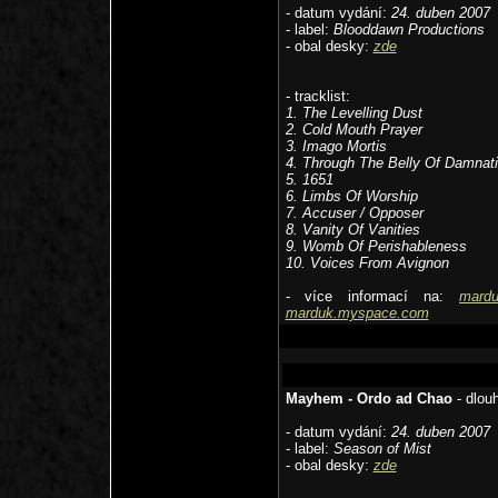
- datum vydání:
24. duben 2007
- label:
Blooddawn Productions
- obal desky:
zde
- tracklist:
1. The Levelling Dust
2. Cold Mouth Prayer
3. Imago Mortis
4. Through The Belly Of Damnat
5. 1651
6. Limbs Of Worship
7. Accuser / Opposer
8. Vanity Of Vanities
9. Womb Of Perishableness
10. Voices From Avignon
- více informací na:
mardu
marduk.myspace.com
Mayhem - Ordo ad Chao
- dlou
- datum vydání:
24. duben 2007
- label:
Season of Mist
- obal desky:
zde