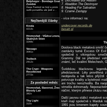
6. Discreated But Reborn
Belphegor - Bondage Goat
7. Abaddon The Destroyer
Zombie
Aaaa Fastred se bojí a proto
8. Heading For Salvation
radši pomaličku ale jistě u ..
9. Czarne Zastępy
- více informací na:
Nejčtenější články
undercover records.de
Kroda
besatt.pl
4214x
Hromovlad - Vládca Lesov,
Skalných Stien
3268x
Th
Doslova black metalová smršť č
Vassago
zastávky turné Excess Of Evil
3081x
společně s vikingskou smečk
Grammy. Dál se představí vel
Trollech
známí, leč kvalitní Melechesh, 
2912x
Švédskou blackovou legend
The Crypt - Weapons
Recollected
představovat. Léty prověřená z
2772x
neobjevila a tak letos přijíž
potvrzuje kvality a bytelnost m
Za poslední měsíc
ani trochu nerozhodila. Ba naop
stmelila dohromady. Neporaziteln
Hromovlad, Slavorod, Žrec,
náčiní, kterým přinese zkázu na
Bloody Lair
382x
Další jasnou stálicí metalové sc
Thy Light
kteří mají společně s Marduk na
310x
1991 jsou kmenem kapely souroz