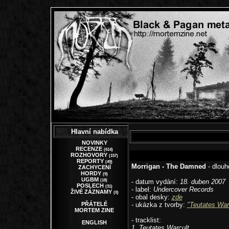
Hlavní nabídka
NOVINKY
RECENZE
(614)
ROZHOVORY
(157)
REPORTY
(49)
Morrigan - The Damned
- dlouh
ZACHYCENÍ
HORDY
(9)
UGBM
(18)
- datum vydání:
18. duben 2007
POSLECH
(31)
- label:
Undercover Records
ŽIVÉ ZÁZNAMY
(0)
- obal desky:
zde
PŘÁTELÉ
- ukázka z tvorby:
"Teutates War
MORTEM ZINE
- tracklist:
ENGLISH
1. Teutates Warcult