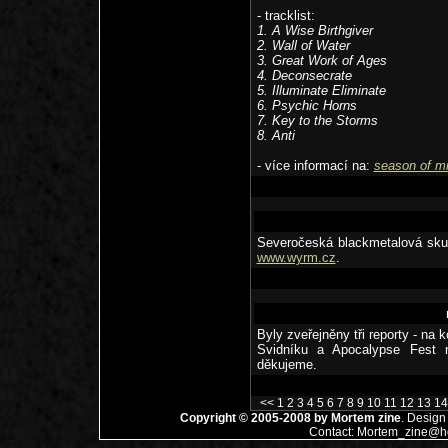
- tracklist:
1. A Wise Birthgiver
2. Wall of Water
3. Great Work of Ages
4. Deconsecrate
5. Illuminate Eliminate
6. Psychic Horns
7. Key to the Storms
8. Anti
- více informací na:
season of m
Severočeská blackmetalová sku
www.wyrm.cz
.
Byly zveřejněny tři reporty - n
Svidníku a Apocalypse Fest 
děkujeme.
<<
1
2
3
4
5
6
7
8
9
10
11
12
13
14
Copyright © 2005-2008 by
Mortem zine
. Design
Contact:
Mortem_zine@ho