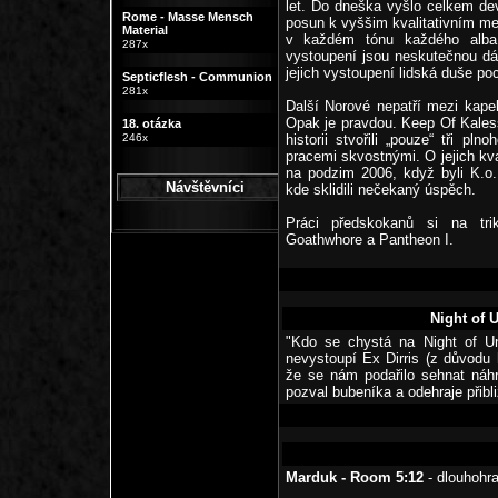
let. Do dneška vyšlo celkem dev
Rome - Masse Mensch
posun k vyššim kvalitativním met
Material
v každém tónu každého alba, 
287x
vystoupení jsou neskutečnou dá
jejich vystoupení lidská duše po
Septicflesh - Communion
281x
Další Norové nepatří mezi kapel
Opak je pravdou. Keep Of Kaless
18. otázka
246x
historii stvořili „pouze“ tři p
pracemi skvostnými. O jejich kva
na podzim 2006, když byli K.o.
Návštěvníci
kde sklidili nečekaný úspěch.
Práci předskokanů si na tr
Goathwhore a Pantheon I.
Night of 
"Kdo se chystá na Night of Un
nevystoupí Ex Dirris (z důvodu h
že se nám podařilo sehnat náhra
pozval bubeníka a odehraje přibl
Marduk - Room 5:12
- dlouhohra