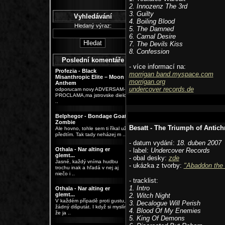
2. Innozenz The 3rd
3. Guilty
Vyhledávání
4. Boiling Blood
Hledaný výraz:
5. The Damned
6. Carnal Desire
7. The Devils Kiss
8. Confession
Poslední komentáře
- více informací na:
Profezia - Black
morrigan band.myspace.com
Misanthropic Elite – Moon
morrigan.org
Anthem
undercover records.de
odporucam novy ADVERSAM-
PROCLAMA,ma jstrovske dielo
..
Belphegor - Bondage Goat
Zombie
Besatt - The Triumph of Antichr
Ale hovno, tohle sem ti říkal už
předtím. Tak tady neházej m ..
- datum vydání:
18. duben 2007
Othala - Nar alting er
- label:
Undercover Records
glemt...
- obal desky:
zde
Jasné, každý vníma hudbu
- ukázka z tvorby:
"Abaddon the 
trochu inak a hľadá v nej aj
niečo i ..
- tracklist:
1. Intro
Othala - Nar alting er
glemt...
2. Witch Night
V každém případě proti gustu,
3. Decalogue Will Perish
žádný dišputát. I když si myslím,
4. Blood Of My Enemies
že ja ..
5. King Of Demons