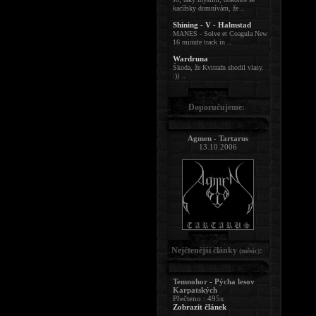
kacířsky domnívám, že ..
Shining - V - Halmstad
MANES - Solve et Coagula New
16 minute track in ..
Wardruna
Škoda, že Kvitrafn shodil vlasy.
:)) ..
Doporučujeme:
Agmen - Tartarus
13.10.2006
Nejčtenější články
:
(měsíc)
Temnohor - Pýcha lesov
Karpatských
Přečteno : 495x
Zobrazit článek