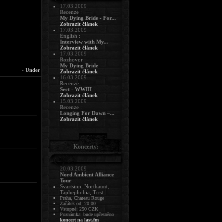
17.03.2009
Recenze :
My Dying Bride - For...
Zobrazit článek
17.03.2009
English :
Interview with My...
Zobrazit článek
17.03.2009
Rozhovor :
My Dying Bride
-
Under
Zobrazit článek
16.03.2009
Recenze :
Sect - WWIII
Zobrazit článek
15.03.2009
Recenze :
Longing For Dawn –...
Zobrazit článek
Koncerty:
20.03.2009
Nord Ambient Alliance
Tour
Svartsinn, Northaunt,
Taphephobia, Trist
Praha, Chateau Rouge
Začátek od: 20:00
Vstupné: 250 CZK
Poznámka: bude upřesněno
koncert na last.fm