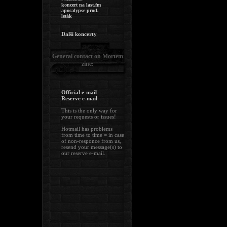
koncert na last.fm
apocalypse prod.
leták
Další koncerty
General contact on Mortem
zine:
Official e-mail
Reserve e-mail
This is the only way for
your requests or issues!
Hotmail has problems
from time to time = in case
of non-responce from us,
resend your message(s) to
our reserve e-mail.