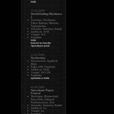
leták
21.03.2009
World:Ending:Machinery
2
Svartsinn, Northaunt,
Tábor Radosti, Metrom,
Taphephobia
Slovensko, Bratislava, Randal
Začátek od: 19:00
Vstupné: 10 €
Poznámka:
leták
koncert na last.fm
Apocalypse prod.
23.03.2009
Nachtreisen
Dornenreich, Agalloch,
Mely
Praha, EXIT Chmelnice
Začátek od: 20:00
Vstupné: 350 CZK
Poznámka:
epidemie.cz
leták
03.04.2009
Apocalypse Pagan
Festival
Skyforger, Hromovlad,
Panychida, Ethereal
Pandemonium, Žrec
Slovensko, Bratislava, Randal
Začátek od: n/a
Vstupné: n/a
Poznámka: