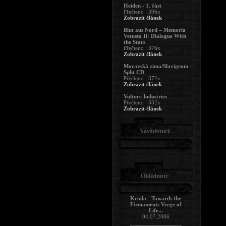
Heiden - 1. část
Přečteno : 396x
Zobrazit článek
Blut aus Nord – Memoria
Vetusta II: Dialogue With
the Stars
Přečteno : 376x
Zobrazit článek
Moravská zima/Slavigrom -
Split CD
Přečteno : 372x
Zobrazit článek
Vulture Industries
Přečteno : 332x
Zobrazit článek
Návštěvníci:
Ohlédnutí:
Kroda - Towards the
Firmaments Verge of
Life...
04.07.2006