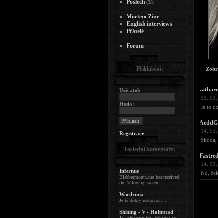
Poslech
(38)
Mortem Zine
English interviews
Přátelé
Forum
Přihlášení:
Zobr
sathar
Uživatel:
15. 03.
Heslo:
Je to d
AeddG
14. 03.
Registrace
Škoda, 
Poslední komentáře:
Fastre
14. 03.
Infernus
No, ček
Blabbermouth.net has received
the following statem ..
Wardruna
Je to dobry rozhovor... ..
Shining - V - Halmstad
Jo, taky myslím, dokonce se