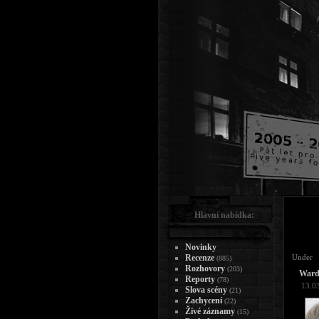
Hlavní nabídka:
Novinky
Recenze
Under
(885)
Rozhovory
(203)
Ward
Reporty
(78)
13.0
Slova scény
(21)
Zachycení
(22)
Živé záznamy
(15)