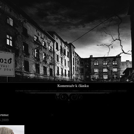
Komentaře k článku
runa:
3.2009