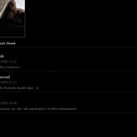
azit článek
oth
|
 2009 11:52
obry rozhovor...
ynvael
|
 2009 21:22
že Kvitrafn shodil vlasy. :))
d
|
.
 2009 16:46
al jsem víc, ale i tak uspokojivé a vcelku informativní.