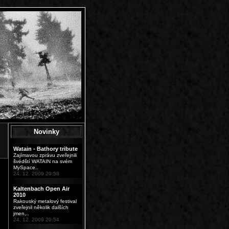
Novinky
Watain - Bathory tribute
Zajímavou zprávu zveřejnili
švédští WATAIN na svém
MySpace..
24. 12. 2009 20:58
Kaltenbach Open Air
2010
Rakouský metalový festival
zveřejnil několik dalších
jmen,..
24. 12. 2009 20:54