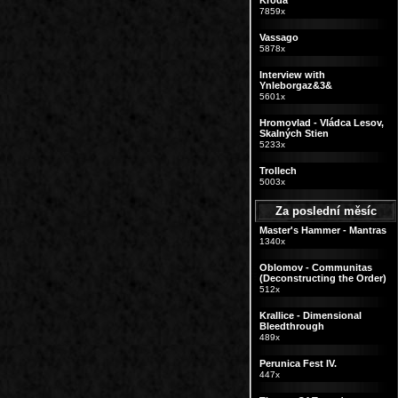
Kroda
7859x
Vassago
5878x
Interview with
Ynleborgaz&3&
5601x
Hromovlad - Vládca Lesov,
Skalných Stien
5233x
Trollech
5003x
Za poslední měsíc
Master's Hammer - Mantras
1340x
Oblomov - Communitas
(Deconstructing the Order)
512x
Krallice - Dimensional
Bleedthrough
489x
Perunica Fest IV.
447x