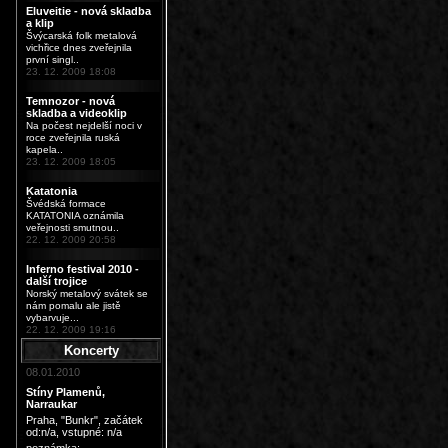
Eluveitie - nová skladba
a klip
Švýcarská folk metalová
vichřice dnes zveřejnila
první singl..
23. 12. 2009 18:08
Temnozor - nová
skladba a videoklip
Na počest nejdelší noci v
roce zveřejnila ruská
kapela..
23. 12. 2009 18:05
Katatonia
Švédská formace
KATATONIA oznámila
veřejnosti smutnou..
22. 12. 2009 20:58
Inferno festival 2010 -
další trojice
Norský metalový svátek se
nám pomalu ale jistě
vybarvuje...
22. 12. 2009 19:16
Koncerty
08.01.2010
Stíny Plamenů,
Narraukar
Praha, "Bunkr"
, začátek
od:n/a, vstupné: n/a