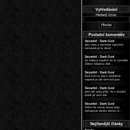
Vyhledávání
Hledaný výraz:
Poslední komentáře
Sezarbil - Dark God
ako cista a dychtiva vypoved
nenavisti je to skvel ..
Sezarbil - Dark God
Je celkem úspěch že to vyvolalo
vůbec nějakou disk ..
Sezarbil - Dark God
Ked som tu daco obdobne
napisal ja tak som bol pan ..
Sezarbil - Dark God
plno lidí tady píše, že v dnešní
době již není kře ..
Sezarbil - Dark God
Vidím že nemá smysl tady
obhajovat desku kterou si ..
Nejčtenější články