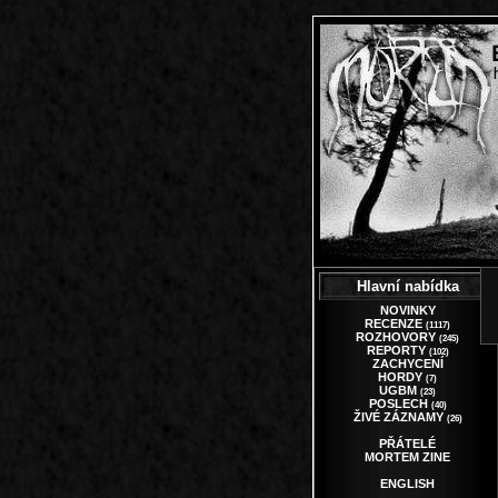
Hlavní nabídka
NOVINKY
RECENZE
(1117)
ROZHOVORY
(245)
REPORTY
(102)
ZACHYCENÍ
HORDY
(7)
UGBM
(23)
POSLECH
(40)
ŽIVÉ ZÁZNAMY
(26)
PŘÁTELÉ
MORTEM ZINE
ENGLISH