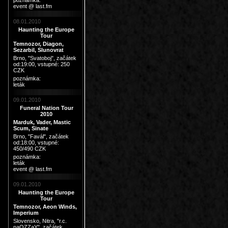
poznámka:
event @ last.fm
08.01.2010
Haunting the Europe
Tour
Temnozor, Diagon,
Sezarbil, Slunovrat
Brno, "Svatoboj"
, začátek
od:19:00, vstupné: 250
CZK
poznámka:
leták
09.01.2010
Funeral Nation Tour
2010
Marduk, Vader, Mastic
Scum, Sinate
Brno, "Favál"
, začátek
od:18:00, vstupné:
450/490 CZK
poznámka:
leták
event @ last.fm
09.01.2010
Haunting the Europe
Tour
Temnozor, Aeon Winds,
Imperium
Slovensko, Nitra, "r.c.
naOZZaY"
, začátek