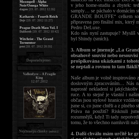
Moonspell - Alpha
v jeho home-studiu a zbytek: ted
Noir/Omega White
dagon
[19. 07. 2012 12:35]
samply… se páchalo v domácím st
GRANDE BOUFFE“ celkem solidn
Katharsis – Fourth Reich
Dejv
[19. 07. 2012 11:27]
připravena pro finální mix, který
Pedro DeLuxe.
Prague Death Mass Vol. I
Dalihrob
[19. 07. 2012 10:42]
Kdo nás nyní zastupuje? Myslíš vy
byl Shindy (smích).
Witchrist - The Grand
Tormentor
pest
[18. 07. 2012 20:35]
3. Album se jmenuje „La Grande 
obsahově souvisí nebo nesouvis
Doporučujeme:
prošpikována ukázkami z tohoto 
se neptali a rovnou to tam flákli
Vallenfyre – A Fragile
Naše album je volně inspirováno 
King
12.07.2012
doslovným zpracováním… Nás na t
naprosté nekladení si jakýchkoliv
ruce. A to stejné je vlastní i na
občas jsou stylové hranice vzdáleně
jsme si, co jsme chtěli a z plného st
Práva na použití? Risknuli jsm
rozumnější, když Ti tady nepotvrd
tomu, že to všechno namluvili naši
Nejčtenější články
:
(měsíc)
4. Další chválu mám určitě ke g