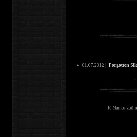
01.07.2012
|
Forgotten Sil
K článku zatím