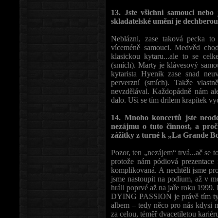
13. Jste všichni samouci nebo
skladatelské umění je dechberou
Neblázni, zase taková pecka to 
víceméně samouci. Medvěd chod
klasickou kytaru...ale to se c
(smích). Marty je klávesový samou
kytarista Hyenik zase snad neuv
perverzní (smích). Takže vlast
nevzdělával. Každopádně nám ale
dalo. Uši se tím drilem krapítek v
14. Mnoho koncertů jste neode
nezájmu o tuto činnost, a proč
zážitky z turné k „La Grande B
Pozor, ten „nezájem“ trvá...ač se 
protože nám pódiová prezentace n
komplikovaná. A nechtěli jsme pro
jsme nastoupit na podium, až v m
hráli poprvé až na jaře roku 1999. 
DYING PASSION je právě tím typ
albem – tedy něco pro nás kdysi n
za celou, téměř dvacetiletou karié