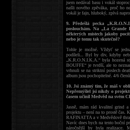
jsem nedával basu i vokál stopro
našli nového zpěváka, proč ho ne
vokál je fajn, hluboký, zpívá napr
9. Předešlá pecka „K.R.O.N.
poslouchám. Na „La Grande Bo
některých místech jakoby pocít
nebo je tomu tak skutečně?
Tohle je možné. Vždyť se jedná
podíleli... Byl by div, kdyby ne
„K.R.O.N.I.K.A.“ byla hozená 
BOUFFE“ je tvrdší, ale to neznam
vrhnuli se na striktní poslech de
album jsou pochopitelné. 4/6 člen
10. Jsi známý tím, že máš v obl
Nepřemýšlel jsi nikdy o projekt
časem učinil Medvěd na svém
Jasně, mám rád kvalitní grind a 
projektu – není na to prostě čas.
RAFINATTA a v Medvědově thrash
Navíc dnes bych na tento boční pr
náročnější by byla realizac