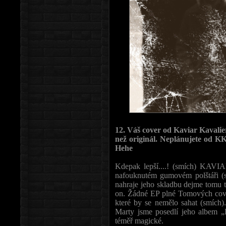
12. Váš cover od Kaviar Kavalier
než originál. Neplánujete od K
Hehe
Kdepak lepší....! (smích) KAVIAR
nafouknutém gumovém polštáři (s
nahraje jeho skladbu dejme tomu t
on. Žádné EP plné Tomových cove
které by se nemělo sahat (smích
Marty jsme posedlí jeho albem „
téměř magické.