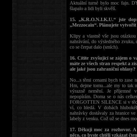
Aktuální turné bylo moc fajn. D
šlapalo a lidi byli skvělí.
15. „K.R.O.N.I.K.U.“ jste dop
„Mezzocain“. Plánujete vytvořit 
Klipy a vlastně vše jsou otázko
nahrávání, do výsledného zvuku, d
co se čerpat dalo (smích).
16. Cítíte zvyšující se zájem o
máte ze všech stran respekt a z
ale jaké jsou zahraniční ohlasy?
No...s těmi cenami bych to zase n
Hm, dejme tomu...ale my to tak 
výrazně nemění. Je příjemné vě
nepopírám. Doma se o nás celkem 
FORGOTTEN SILENCE si v těch tu
ví, co hledá. V dobách hluboké
nahrávky dostávaly za hranice ve
labely z venku. Což už se dnes mo
17. Děkuji moc za rozhovor. A 
něco, co byste chtěli vzkázat č