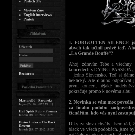
Poslech
(15)
Mortem Zine
English interviews
Přátelé
Přihlášení:
1. FORGOTTEN SILENCE jsme v
Uživatel:
abych tak učinil právě teď. Ah
„La Grande Bouffe“?
Heslo:
Ahoj, zdravím Tebe a všechny,
koncertech s DYING PASSION. By
Registrace
+ jedno Slovensko. Teď si dáme 
hektický. Ale dlouho odpočívat 
první koncert, nějaké hudebně-v
Poslední komentáře:
pokračuje promo k novému albu.
Martyrdöd - Paranoia
2. Novinka se vám moc povedla a
hoyas
[22. 07. 2012 19:31]
za finální podobu zodpovědný
Hail Spirit Noir – Pneuma
čtenářům, kdo vás nyní zastupu
funeris
[19. 07. 2012 16:28]
Divine Codex - The Dark
Díky za slova chvály. Jsem rád, 
Descent
black ve všech podobách, jsme 
funeris
[19. 07. 2012 16:23]
natáčelo na více místech. Bicí se 