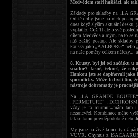
Medvědem staří hašišáci, ale takh
Základy pro skladby na „LA G
Od té doby jsme na nich postupně 
dnes když slyším aktuální desku, js
vyplatilo. Což Ti ale o své posled
dílem Medvěda a mým, na to se naba
náš zažitý postup. Ale skladby p
kousky jako „AALBORG“ nebo 
na naše poměry celkem nářezy..., ale
8. Krusty, byl jsi od začátku u 
snadné? Jasně, řekneš, že roky
Hankou jste se doplňovali jako k
sporadicky. Může to být i tím, že
nástroje dohromady je pracnějš
Na „LA GRANDE BOUFFE“ mů
„FERMETURE“, „DICHROISME“
vždy je to murmur...mám tam i d
nezanevřel. Kombinace mého vyšší
tak se tomu pravděpodobně nebud
My jsme na živé koncerty už párkr
VUVR, Chymus z ISACAARUM n