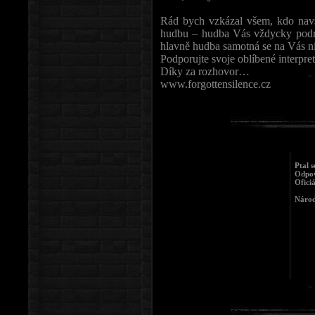
Rád bych vzkázal všem, kdo navš
hudbu – hudba Vás vždycky podrží,
hlavně hudba samotná se na Vás n
Podporujte svoje oblíbené interpre
Díky za rozhovor…
www.forgottensilence.cz
Ptal 
Odpov
Ofici
Národ