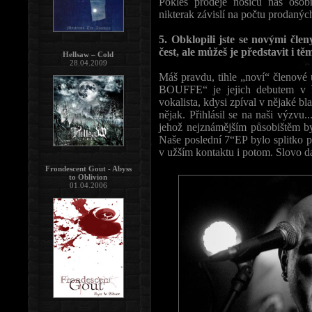
Pokles prodeje nosičů nás osob
nikterak závislí na počtu prodanýc
5. Obklopili jste se novými člen
čest, ale můžeš je představit i t
Hellsaw – Cold
28.04.2009
Máš pravdu, tihle „noví“ členov
BOUFFE“ je jejich debutem v
vokalista, kdysi zpíval v nějak
nějak. Přihlásil se na naši výzvu..
jehož nejznámějším působišt
Naše poslední 7“EP bylo splitko 
v užším kontaktu i potom. Slovo d
Frondescent Gout - Abyss
to Oblivion
01.04.2006