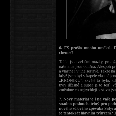
6. FS prošlo mnoho umělců. Da
chemie?
Tohle jsou zvláštní otázky, protož
naše alba jsou odlišná. Alespoň p
a vlastně i v jiné sestavě. Takže n
když jsem byl v kapele vlastně 
„KRONIKU“, skvělé to bylo, když 
byly úžasné a super je to teď. 
změníme co nejrychleji sestavu (sm
7. Nový materiál je i na vaše 
snadno poslouchatelný pro pod
nového sólového zpěváka Satyra.
je tentokrát hlavním tvůrcem? Z