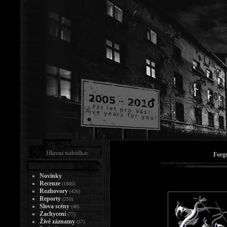
Hlavní nabídka:
Forgo
Novinky
Recenze
(1886)
Rozhovory
(426)
Reporty
(210)
Slova scény
(48)
Zachycení
(77)
Živé záznamy
(57)