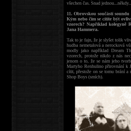
všechen čas. Snad jednou...někdy..
11. Obrovskou součástí soundu F
Kým nebo čím se cítíte být ovli
vzorech? Například kolegyně Re
Jana Hammera.
Tak to je fajn, že je slyšet tolik 
hudba nemetalová a nerocková vůbe
modly jako například Dream The
vzorech, protože nikdo z nás nec
jenom o to, že se nám jeho tvorba
Martyho Renhulino přirovnání k 
cítit, přestože on se tomu brání a 
Shop Boys (smích).