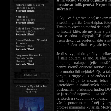
si na těchto věcech odjakživa zá
investovat tolik peněz? Nepostih
Hell Fast Attack vol. VI
Přečteno : 1359x
sběratelé?
Zobrazit článek
Necrocock
Díky....celá grafika je výsledkem
Přečteno : 1359x
a setkání grafika OneHalpha, foto
Zobrazit článek
Trvalo to všechno možná déle než u 
Cult of Fire - Triumvirát
to hrozné klišé, ale my jsme s gr
Přečteno : 1004x
Zobrazit článek
zda se jedná o digipak, LP, plack
všem děkuji za profesionalitu a i
Erlend Erichsen - Národní
Satanista
tohoto řetězu selhal, sesypalo by 
Přečteno : 994x
Zobrazit článek
Jestli se vyplatí do grafiky a celk
Forgotten Silence - La
já stále doufám, že ano. Já sám, 
Grande Bouffe
Přečteno : 904x
podporuje nákupem jejich nosičů
Zobrazit článek
peníze kromě oblíbené hudby i kv
pro mnoho lidí nejdůležitější a tak
Ohlédnutí:
vinylu, z digipaku, z páleného C
není, a ač je to možná lehce ú
gatefoldech a nabušených bookle
Ofermod - Mystérion Tés
poslouchám příslušnou hudbu 
Anomias
09.11.2006
se já osobně nepovažuji za sběratel
raritkách a skupují mraky nosičů...
vše ale pouze to, co mě nějakým z
protože minimálně kytarista Medvěd