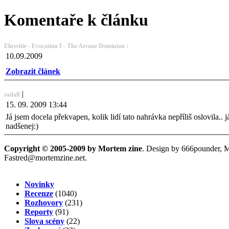
Komentaře k článku
Eluveitie - Evocation I - The Arcane Dominion :
10.09.2009
Zobrazit článek
|
radalf
15. 09. 2009 13:44
Já jsem docela překvapen, kolik lidí tato nahrávka nepříliš oslovila.. j
nadšenej:)
Copyright © 2005-2009 by Mortem zine
. Design by 666pounder, 
Fastred@mortemzine.net
.
Novinky
Recenze
(1040)
Rozhovory
(231)
Reporty
(91)
Slova scény
(22)