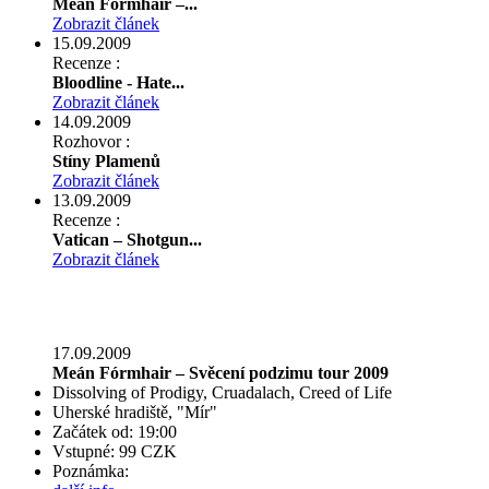
Meán Fórmháir –...
Zobrazit článek
15.09.2009
Recenze :
Bloodline - Hate...
Zobrazit článek
14.09.2009
Rozhovor :
Stíny Plamenů
Zobrazit článek
13.09.2009
Recenze :
Vatican – Shotgun...
Zobrazit článek
17.09.2009
Meán Fórmhair – Svěcení podzimu tour 2009
Dissolving of Prodigy, Cruadalach, Creed of Life
Uherské hradiště, "Mír"
Začátek od: 19:00
Vstupné: 99 CZK
Poznámka: