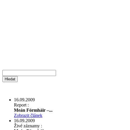
16.09.2009
Report :
Meán Fórmháir –...
Zobrazit článek
16.09.2009
Živé záznamy :