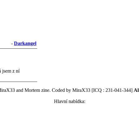
-
Darkangel
á jsem z ní
MiraX33 and Mortem zine. Coded by MiraX33 [ICQ : 231-041-344]
Al
Hlavní nabídka: