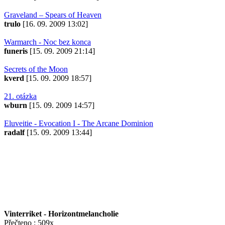
Graveland – Spears of Heaven
trulo
[16. 09. 2009 13:02]
Warmarch - Noc bez konca
funeris
[15. 09. 2009 21:14]
Secrets of the Moon
kverd
[15. 09. 2009 18:57]
21. otázka
wburn
[15. 09. 2009 14:57]
Eluveitie - Evocation I - The Arcane Dominion
radalf
[15. 09. 2009 13:44]
Vinterriket - Horizontmelancholie
Přečteno : 509x