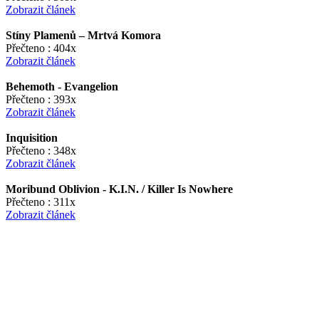
Zobrazit článek
Stíny Plamenů – Mrtvá Komora
Přečteno : 404x
Zobrazit článek
Behemoth - Evangelion
Přečteno : 393x
Zobrazit článek
Inquisition
Přečteno : 348x
Zobrazit článek
Moribund Oblivion - K.I.N. / Killer Is Nowhere
Přečteno : 311x
Zobrazit článek