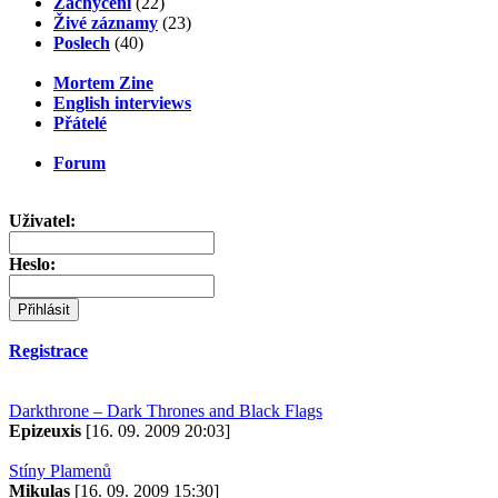
Zachycení
(22)
Živé záznamy
(23)
Poslech
(40)
Mortem Zine
English interviews
Přátelé
Forum
Uživatel:
Heslo:
Registrace
Darkthrone – Dark Thrones and Black Flags
Epizeuxis
[16. 09. 2009 20:03]
Stíny Plamenů
Mikulas
[16. 09. 2009 15:30]