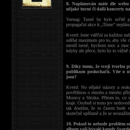
8. Naplánován máte dle webu 
nějaké turné či další koncerty 
Varnag: Turné by bylo určitě p
propagační akce k „Tinne“ neplánuj
Kverd: Jsme vděční za každou nabí
udělat maximum pro to, aby vše d
menší turné, bychom moc a moc r
kdyby ale přece, bylo by to vážně 
9. Díky tomu, že svoji tvorbu pr
publikum posluchačů. Víte o n
jsou?
Kverd: No nějaké názory a reakce
povětšinou o mnoho a mnoho přízni
Moravy a Slezka. Přitom to, co s
kraje. Osobně si tento jev nedovedu
tak doufám, že to časem bude v
skutečně upřímně a že se nesnažíme
10. Pokud to nebude problém o
album vaší bývalé kapely Svard