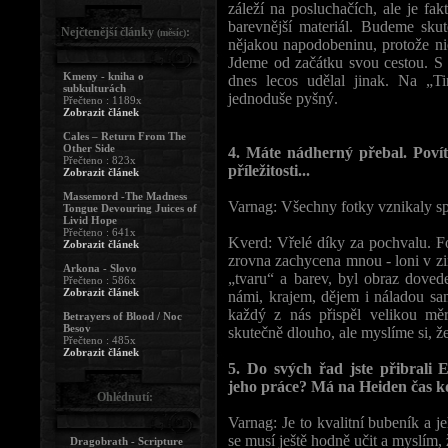
záleží na posluchačích, ale je fa
barevnější materiál. Budeme sku
Nejčtenější články
:
(měsíc)
nějakou napodobeninu, protože n
Jdeme od začátku svou cestou. S
Kmeny - kniha o
dnes lecos udělal jinak. Na „Ti
subkulturách
jednoduše pyšný.
Přečteno : 1189x
Zobrazit článek
Cales – Return From The
Other Side
4. Máte nádherný přebal. Poví
Přečteno : 823x
příležitosti...
Zobrazit článek
Massemord -The Madness
Varnag: Všechny fotky vznikaly sp
Tongue Devouring Juices of
Livid Hope
Přečteno : 641x
Kverd: Vřelé díky za pochvalu. Fot
Zobrazit článek
zrovna zachycena mnou - loni v z
Arkona - Slovo
„tvaru“ a barev, byl obraz doved
Přečteno : 586x
Zobrazit článek
námi, krajem, dějem i náladou sa
každý z nás přispěl velikou měr
Betrayers of Blood / Noc
Besov
skutečně dlouho, ale myslíme si, že
Přečteno : 485x
Zobrazit článek
5. Do svých řad jste přibrali
jeho práce? Má na Heiden čas k
Ohlédnutí:
Varnag: Je to kvalitní bubeník a 
se musí ještě hodně učit a myslím,
Dragobrath - Scripture