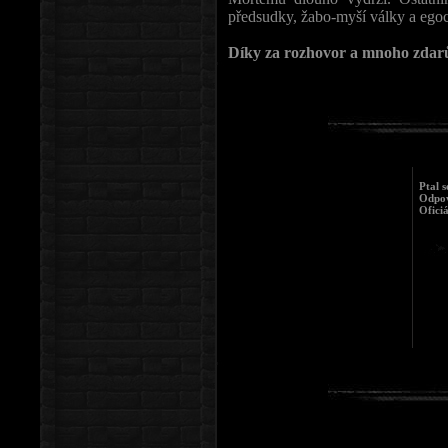
předsudky, žabo-myší války a egoc
Díky za rozhovor a mnoho zdarů 
Ptal s
Odpov
Oficiá