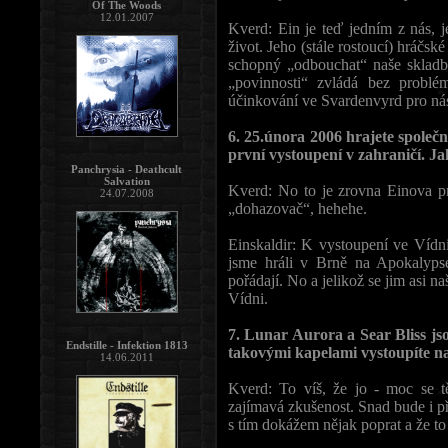
Of The Woods
12.01.2007
Kverd: Ein je teď jedním z nás, 
život. Jeho (stále rostoucí) hráčsk
schopný „odbouchat“ naše skladb
„povinnosti“ zvládá bez probl
účinkování ve Svardenvyrd pro ná
6. 25.února 2006 hrajete společ
první vystoupení v zahraničí. Ja
Panchrysia - Deathcult
Salvation
Kverd: No to je zrovna Einova pr
24.07.2008
„dohazovač“, hehehe.
Einskaldir: K vystoupení ve Vídni
jsme hráli v Brně na Apokalyps
pořádají. No a jelikož se jim asi n
Vídni.
7. Lunar Aurora a Sear Bliss jso
Endstille - Infektion 1813
takovými kapelami vystoupíte na
14.06.2011
Kverd: To víš, že jo - moc se t
zajímavá zkušenost. Snad bude i p
s tím dokážem nějak poprat a že to