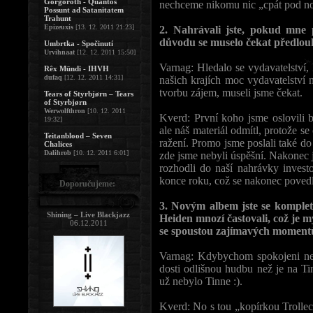
Gorgoroth - Quantos
nechceme nikomu nic „cpát pod nos
Possunt ad Satanitatem
Trahunt
Epizeuxis
[13. 12. 2011 21:23]
2. Nahrávali jste, pokud mne
důvodu se muselo čekat předlou
Umbrtka - Spočinutí
Urvihnaat
[12. 12. 2011 15:50]
Varnag: Hledalo se vydavatelství,
Rêx Mündi - IHVH
dufaq
[12. 12. 2011 14:31]
našich krajích moc vydavatelství 
tvorbu zájem, museli jsme čekat.
Tears of Styrbjørn – Tears
of Styrbjørn
Werwolfthron
[10. 12. 2011
Kverd: První koho jsme oslovili
19:32]
ale náš materiál odmítl, protože 
Teitanblood – Seven
ražení. Promo jsme poslali také do
Chalices
Dalihrob
[10. 12. 2011 6:01]
zde jsme nebyli úspěšní. Nakonec j
rozhodli do naší nahrávky inves
konce roku, což se nakonec povedl
Doporučujeme:
3. Novým albem jste se komplet
Shining – Live Blackjazz
Heiden mnozí častovali, což je 
06.12.2011
se spoustou zajímavých momentů
Varnag: Kdybychom spokojeni neb
dosti odlišnou hudbu než je na Tin
už nebylo Tinne :).
Kverd: No s tou „kopírkou Trollec