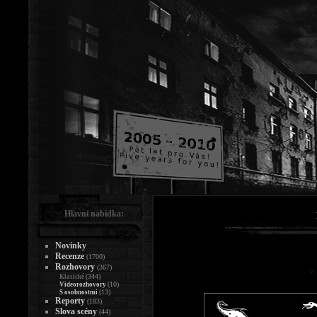
Hlavní nabídka:
Novinky
Recenze
(1700)
Rozhovory
(367)
(344)
Klasické
(10)
Videorozhovory
(13)
S osobnostmi
Reporty
(183)
Slova scény
(44)