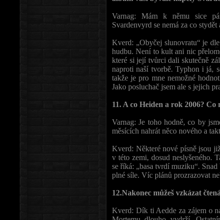
Varnag: Mám k němu sice pár 
Svardenvyrd se nemá za co stydět 
Kverd: „Obyčej slunovratu“ je dle
hudbu. Není to kult ani nic přelom
které si její tvůrci dali skutečně z
naproti naší tvorbě. Typhon i já,
takže je pro mne nemožné hodnoti
Jako posluchač jsem ale s jejich p
11. A co Heiden a rok 2006? Co 
Varnag: Je toho hodně, co by jsme
měsících nahrát něco nového a tak
Kverd: Některé nové písně jsou již
v této zemi, dosud neslyšeného.
se říká: „basa tvrdí muziku“. Sna
plné síle. Víc plánů prozrazovat 
12.Nakonec můžeš vzkázat čtená
Kverd: Dík ti Aedde za zájem o ná
Mortemu dlouho vydrží. Ostatní