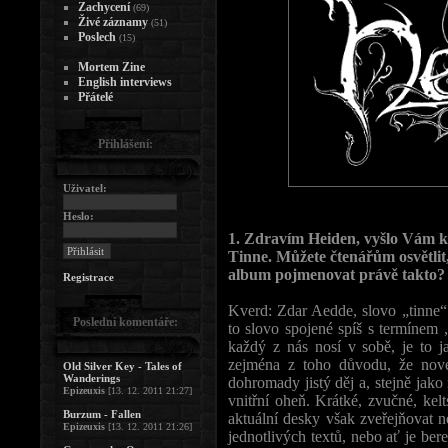
Zachycení
(69)
Živé záznamy
(51)
Poslech
(15)
Mortem Zine
English interviews
Přátelé
Přihlášení:
Uživatel:
Heslo:
1. Zdravím Heiden, vyšlo Vám k
Tinne. Můžete čtenářům osvětlit,
album pojmenovat právě takto?
Registrace
Kverd: Zdar Aedde, slovo „tinne“
Poslední komentáře:
to slovo spojené spíš s termínem „
každý z nás nosí v sobě, je to ja
zejména z toho důvodu, že nové
Old Silver Key - Tales of
Wanderings
dohromady jistý děj a, stejně jako
Epizeuxis
[13. 12. 2011 21:27]
vnitřní oheň. Krátké, zvučné, kel
Burzum - Fallen
aktuální desky však zveřejňovat n
Epizeuxis
[13. 12. 2011 21:26]
jednotlivých textů, nebo ať je be