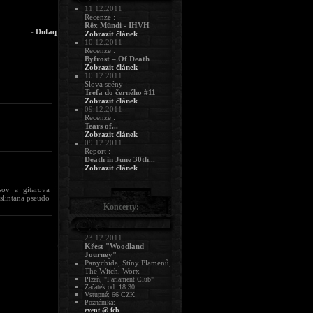
11.12.2011
Recenze :
Rêx Mündi - IHVH
-
Dufaq
Zobrazit článek
10.12.2011
Recenze :
Byfrost – Of Death
Zobrazit článek
10.12.2011
Slova scény :
Trefa do černého #11
Zobrazit článek
09.12.2011
Recenze :
Tears of...
Zobrazit článek
09.12.2011
Report :
Death in June 30th...
Zobrazit článek
sov a gitarova
slintana pseudo
Koncerty:
23.12.2011
Křest "Woodland
Journey"
Panychida, Stíny Plamenů,
The Witch, Worx
Plzeň, "Parlament Club"
Začátek od: 18:30
Vstupné: 66 CZK
Poznámka:
event @ fcb