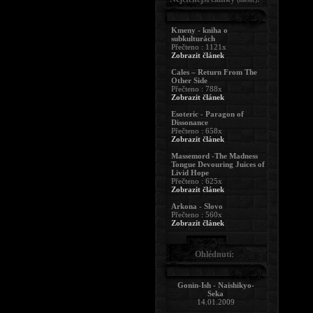
Kmeny - kniha o
subkulturách
Přečteno : 1121x
Zobrazit článek
Cales – Return From The
Other Side
Přečteno : 788x
Zobrazit článek
Esoteric - Paragon of
Dissonance
Přečteno : 658x
Zobrazit článek
Massemord -The Madness
Tongue Devouring Juices of
Livid Hope
Přečteno : 625x
Zobrazit článek
Arkona - Slovo
Přečteno : 560x
Zobrazit článek
Ohlédnutí:
Gonin-Ish - Naishikyo-
Seka
14.01.2009