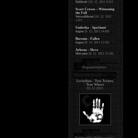
Dalihrob
[10. 12. 2011 6:01]
Svart Crown – Witnessing
the Fall
Werwolfthron
[10. 12. 2011
1:07]
Umbrtka - Spočinutí
dagon
[9. 12. 2011 14:09]
Burzum - Fallen
dagon
[9. 12. 2011 11:01]
Arkona - Slovo
Mercader
[8. 12. 2011 15:58]
Doporučujeme:
Leviathan - True Traitor,
True Whore
03.12.2011
Nejčtenější články
:
(měsíc)