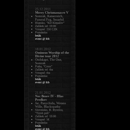
25.12.2011
Merry Chrismassacre V
Somrak, Kaiserreich,
Funeral Fog, Sezarbil
Blansko, "KD Klepačov"
Začátek od: 19:00
Vstupné: 250 CZK
Poznámka:
leták
event @ fcb
18.01.2012
Ominous Worship of the
Divine tour 2012
Ondskapt, The One,
Somrak
Praha, "Cross"
Začátek od: tba
Vstupné: tba
Poznámka:
leták
event @ fcb
21.01.2012
Noc Besov IV - Hlas
Predkov
Jar, Panychida, Wotans
Wille, Blackopathy
Slovensko, B. Bystrica,
"Tirish pub"
Začátek od: 19:00
Vstupné: 5€
Poznámka:
leták
event @ fcb