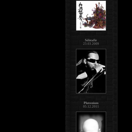
Sólstafir
23.03.2009
Plutonium
05.12.2011