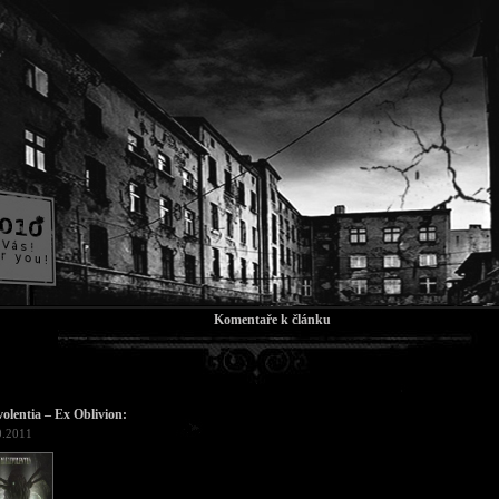
Komentaře k článku
olentia – Ex Oblivion:
0.2011