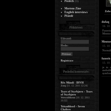
Poslech
(15)
Mortem Zine
Zobr
English interviews
Přátelé
dufaq
|
16. 10.
Přihlášení:
Funeris
Mentor:
Uživatel:
Mentor
Heslo:
15. 10.
Normáln
funeris
Registrace
15. 10.
je to 
melodik
Poslední komentáře:
symfoni
Rêx Mündi - IHVH
Zorg
[11. 12. 2011 12:24]
Tears of Styrbjørn – Tears
of Styrbjørn
Werwolfthron
[10. 12. 2011
19:32]
Teitanblood – Seven
Chalices