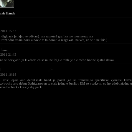
azit článek
 2011 15:37
: digipack je fajnove udělaný, ale samotná grafika me moc nezaujala
 rozhodne znam horsi a navíc te to donutilo reagovat i na věc, co se ti nelíbí:-)
|
......
 2011 21:43
ě se nevyjadřuju k věcem co se mi nelíbí,ale tohle je dle mého hodně špatná deska.
|
 2011 16:18
o dost lepsie ako debut.inak hned je pocut ,ze su francuzi,to specificke vyuzitie klave
a(trochu ako debut Seth).zaroven sa stale jedna o burlivy BM so vsetkym, co ho zdobi.ziadna u
cka bachorka.krasny digipack.