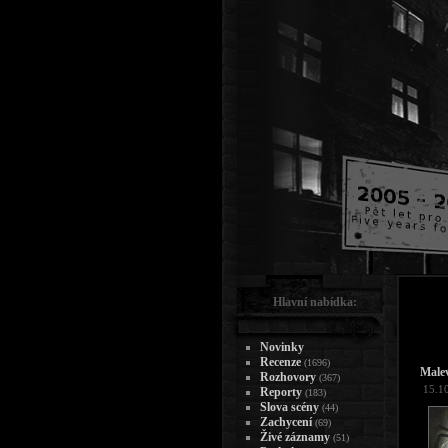
Hlavní nabídka:
Novinky
Recenze
(1696)
Malev
Rozhovory
(367)
15.1
Reporty
(183)
Slova scény
(44)
Zachycení
(69)
Živé záznamy
(51)