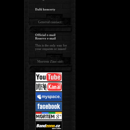
Další koncerty
General contact:
Official e-mail
Reserve e-mail
This is the only way for
your requests or issues!
Mortem Zine sítě: