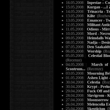
16.05.2008
|
Inpestae – Co
15.05.2008
|
Kurgan - ...I
14.05.2008
|
Trinacria - T
13.05.2008
|
Kilte
(Rozhov
13.05.2008
|
Emancer - Tw
12.05.2008
|
Militant Anti
11.05.2008
|
Odious - Mirr
10.05.2008
|
Mord - Necro
09.05.2008
|
Heimdalls Wach
08.05.2008
|
Nadja – Desir
07.05.2008
|
Den Saakaldt
06.05.2008
|
Worship
(Roz
05.05.2008
|
Celestial Bl
(Recenze)
04.05.2008
|
March of H
Scontrum...
(Recenze)
03.05.2008
|
Mourning Belo
01.05.2008
|
Ashen Light -
30.04.2008
|
Celestia
(Roz
30.04.2008
|
Krypt - Prelu
29.04.2008
|
Fuck Off and 
28.04.2008
|
Slavigrom - 
27.04.2008
|
Moonsorrow 
26.04.2008
|
Melencolia Es
25.04.2008
|
Skepticism
(R