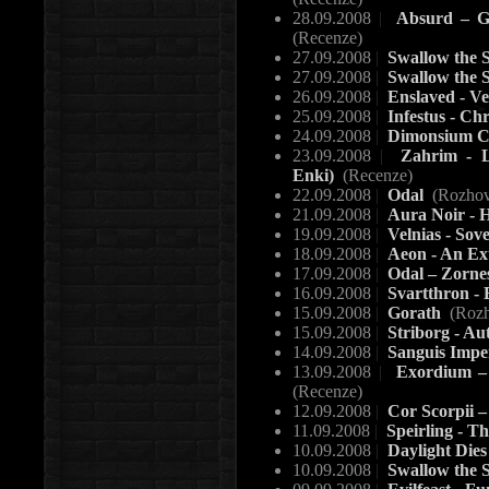
28.09.2008
|
Absurd – Gra
(Recenze)
27.09.2008
|
Swallow the S
27.09.2008
|
Swallow the 
26.09.2008
|
Enslaved - V
25.09.2008
|
Infestus - Ch
24.09.2008
|
Dimonsium Ch
23.09.2008
|
Zahrim - L
Enki)
(Recenze)
22.09.2008
|
Odal
(Rozhov
21.09.2008
|
Aura Noir - 
19.09.2008
|
Velnias - Sov
18.09.2008
|
Aeon - An Ex
17.09.2008
|
Odal – Zorne
16.09.2008
|
Svartthron - 
15.09.2008
|
Gorath
(Rozh
15.09.2008
|
Striborg - A
14.09.2008
|
Sanguis Impe
13.09.2008
|
Exordium – 
(Recenze)
12.09.2008
|
Cor Scorpii
11.09.2008
|
Speirling - T
10.09.2008
|
Daylight Die
10.09.2008
|
Swallow the 