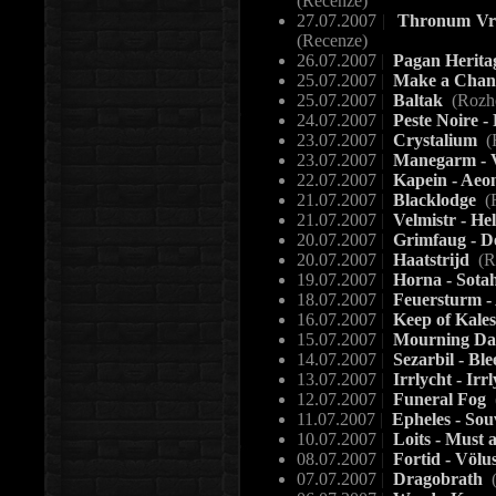
(Recenze)
27.07.2007
|
Thronum Vron
(Recenze)
26.07.2007
|
Pagan Herita
25.07.2007
|
Make a Change.
25.07.2007
|
Baltak
(Rozh
24.07.2007
|
Peste Noire -
23.07.2007
|
Crystalium
(
23.07.2007
|
Manegarm - 
22.07.2007
|
Kapein - Aeo
21.07.2007
|
Blacklodge
(
21.07.2007
|
Velmistr - Hel
20.07.2007
|
Grimfaug - De
20.07.2007
|
Haatstrijd
(R
19.07.2007
|
Horna - Sota
18.07.2007
|
Feuersturm -
16.07.2007
|
Keep of Kaless
15.07.2007
|
Mourning Da
14.07.2007
|
Sezarbil - Ble
13.07.2007
|
Irrlycht - Irr
12.07.2007
|
Funeral Fog
11.07.2007
|
Epheles - Sou
10.07.2007
|
Loits - Must
08.07.2007
|
Fortid - Völus
07.07.2007
|
Dragobrath
(