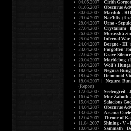
04.05.2007
|
Cirith Gorgo
01.05.2007
|
Obscurus Adv
30.04.2007
|
Marduk - R
29.04.2007
|
Nae'blis
(Roz
28.04.2007
|
Urna - Sepu
27.04.2007
|
Crystalium -
26.04.2007
|
Moravská zima
25.04.2007
|
Infernal War 
24.04.2007
|
Borgne - III
(
23.04.2007
|
Forgotten T
22.04.2007
|
Grave Silenc
20.04.2007
|
Marblebog
(
19.04.2007
|
Wolf´s Hunger
18.04.2007
|
Negura Bunget
18.04.2007
|
Demonoid Virt
18.04.2007
|
Negura Bunge
(Report)
17.04.2007
|
Seelengreif - 
16.04.2007
|
Mor Zaboth -
15.04.2007
|
Salacious God
14.04.2007
|
Obscurus Ad
13.04.2007
|
Arcana Coeles
12.04.2007
|
Throne of Kat
11.04.2007
|
Shining - V -
10.04.2007
|
Sammath - D