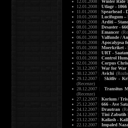
12.01.2008
|
Winter Ride 
12.01.2008
|
Utlagr - 1066
11.01.2008
|
Spearhead - 
10.01.2008
|
Lucifugum – 
09.01.2008
|
Arditi – Sta
08.01.2008
|
Desaster - 666
07.01.2008
|
Emancer
(Ro
06.01.2008
|
Valfunde / Am
06.01.2008
|
Apocalypsa fe
05.01.2008
|
Moerkriket -
04.01.2008
|
URT - Saatan
03.01.2008
|
Control Human
02.01.2008
|
Corpus Christ
31.12.2007
|
War for War 
30.12.2007
|
Avichi
(Rozh
29.12.2007
|
Skitliv - Kr
(Recenze)
28.12.2007
|
Transitus M
(Recenze)
27.12.2007
|
Korium / Trist
25.12.2007
|
666 - Ave Sat
24.12.2007
|
Drautran
(Ro
24.12.2007
|
Tini Zabutih
23.12.2007
|
Kailash - Kai
22.12.2007
|
Impaled Naza