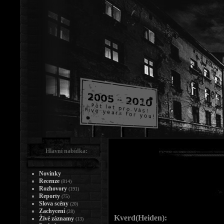
Hlavní nabídka:
Novinky
Recenze
(814)
Rozhovory
(191)
Reporty
(75)
Slova scény
(20)
Zachycení
(28)
Kverd(Heiden):
Živé záznamy
(13)