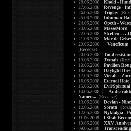
28.06.2008
|
Khold - Hund
27.06.2008
|
Revenge - Inf
26.06.2008
|
Triglav
(Rozh
25.06.2008
|
Inhuman Hate
24.06.2008
|
Opeth - Wate
23.06.2008
|
MasseMord - 
22.06.2008
|
Streben - …Of
21.06.2008
|
Mar de Grises
20.06.2008
|
Veneficum -
(Recenze)
20.06.2008
|
Total resista
19.06.2008
|
Tymah
(Rozh
19.06.2008
|
Pavillon Rou
18.06.2008
|
Daylight Dies 
17.06.2008
|
Vietah – Zor
16.06.2008
|
Eternal Hate 
15.06.2008
|
Evil/Spiritual
14.06.2008
|
Andrarakh 
Namen...
(Recenze)
13.06.2008
|
Devian - Nin
12.06.2008
|
Sorath
(Rozh
12.06.2008
|
Nyktalgia - P
11.06.2008
|
I Shalt Beco
10.06.2008
|
XXV Anniver
09.06.2008
|
Transcending 