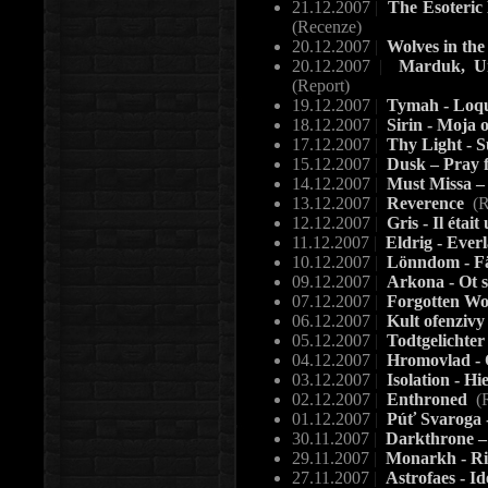
21.12.2007
|
The Esoteric 
(Recenze)
20.12.2007
|
Wolves in th
20.12.2007
|
Marduk, Unl
(Report)
19.12.2007
|
Tymah - Loqu
18.12.2007
|
Sirin - Moja 
17.12.2007
|
Thy Light - S
15.12.2007
|
Dusk – Pray 
14.12.2007
|
Must Missa –
13.12.2007
|
Reverence
(R
12.12.2007
|
Gris - Il était
11.12.2007
|
Eldrig - Ever
10.12.2007
|
Lönndom - Fä
09.12.2007
|
Arkona - Ot s
07.12.2007
|
Forgotten W
06.12.2007
|
Kult ofenzivy
05.12.2007
|
Todtgelichte
04.12.2007
|
Hromovlad - 
03.12.2007
|
Isolation - H
02.12.2007
|
Enthroned
(
01.12.2007
|
Púť Svaroga 
30.11.2007
|
Darkthrone –
29.11.2007
|
Monarkh - Ri
27.11.2007
|
Astrofaes - I