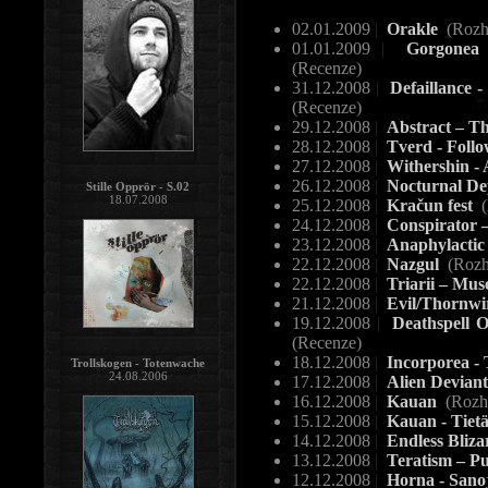
02.01.2009
|
Orakle
(Rozh
01.01.2009
|
Gorgonea 
(Recenze)
31.12.2008
|
Defaillance 
(Recenze)
29.12.2008
|
Abstract – T
28.12.2008
|
Tverd - Foll
27.12.2008
|
Withershin -
26.12.2008
|
Nocturnal Dep
Stille Opprör - S.02
18.07.2008
25.12.2008
|
Kračun fest
(
24.12.2008
|
Conspirator 
23.12.2008
|
Anaphylactic
22.12.2008
|
Nazgul
(Rozh
22.12.2008
|
Triarii – Mus
21.12.2008
|
Evil/Thornwir
19.12.2008
|
Deathspell Om
(Recenze)
18.12.2008
|
Incorporea -
Trollskogen - Totenwache
24.08.2006
17.12.2008
|
Alien Deviant
16.12.2008
|
Kauan
(Rozh
15.12.2008
|
Kauan - Tiet
14.12.2008
|
Endless Bliz
13.12.2008
|
Teratism – P
12.12.2008
|
Horna - Sanoj