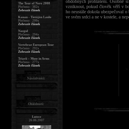
obdobných prohlášení. Osobně si 
The Tour of Nero 2008
vzniknout, pokud člověk věří v bo
Přečteno : 382x
Zobrazit článek
ho neustále dokola ubezpečoval o 
ve svém srdci a ne v kostele, a nepo
Kauan - Tietäjän Laulu
Přečteno : 299x
Zobrazit článek
Nazgul
Přečteno : 294x
Zobrazit článek
Vertebrae European Tour
Přečteno : 292x
Zobrazit článek
Triarii – Muse in Arms
Přečteno : 277x
Zobrazit článek
Návštěvníci:
Ohlédnutí:
Lutece
26.06.2007