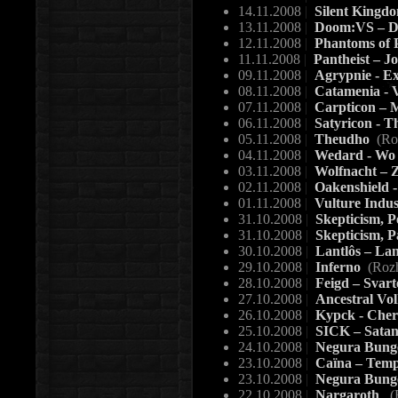
14.11.2008
|
Silent Kingdo
13.11.2008
|
Doom:VS – D
12.11.2008
|
Phantoms of P
11.11.2008
|
Pantheist – 
09.11.2008
|
Agrypnie - Ex
08.11.2008
|
Catamenia - 
07.11.2008
|
Carpticon – 
06.11.2008
|
Satyricon - T
05.11.2008
|
Theudho
(Ro
04.11.2008
|
Wedard - Wo d
03.11.2008
|
Wolfnacht – 
02.11.2008
|
Oakenshield -
01.11.2008
|
Vulture Indus
31.10.2008
|
Skepticism, P
31.10.2008
|
Skepticism, P
30.10.2008
|
Lantlôs – Lan
29.10.2008
|
Inferno
(Roz
28.10.2008
|
Feigd – Svar
27.10.2008
|
Ancestral Vol
26.10.2008
|
Kypck - Che
25.10.2008
|
SICK – Satani
24.10.2008
|
Negura Bunge
23.10.2008
|
Caïna – Tem
23.10.2008
|
Negura Bunget
22.10.2008
|
Nargaroth
(