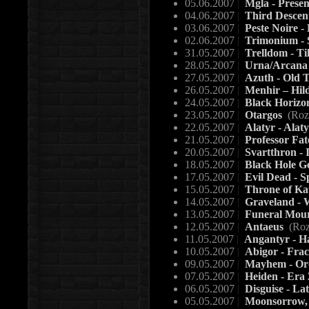
05.06.2007
|
Mgla - Prese
04.06.2007
|
Third Descen
03.06.2007
|
Peste Noire -
02.06.2007
|
Trimonium - S
31.05.2007
|
Trelldom - T
28.05.2007
|
Urna/Arcana 
27.05.2007
|
Azuth - Old 
26.05.2007
|
Menhir – Hil
24.05.2007
|
Black Horizo
23.05.2007
|
Otargos
(Roz
22.05.2007
|
Alatyr - Alat
21.05.2007
|
Professor Fat
20.05.2007
|
Svartthron - 
18.05.2007
|
Black Hole G
17.05.2007
|
Evil Dead - 
15.05.2007
|
Throne of Ka
14.05.2007
|
Graveland - W
13.05.2007
|
Funeral Mour
12.05.2007
|
Antaeus
(Roz
11.05.2007
|
Angantyr - 
10.05.2007
|
Abigor - Frac
09.05.2007
|
Mayhem - Or
07.05.2007
|
Heiden - Era
06.05.2007
|
Disguise - La
05.05.2007
|
Moonsorrow, 