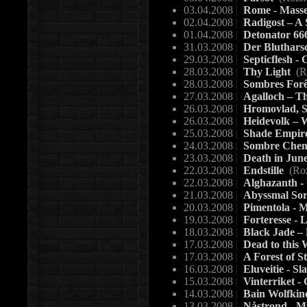
03.04.2008
|
Rome - Masse
02.04.2008
|
Radigost – A
01.04.2008
|
Detonator 66
31.03.2008
|
Der Bluthars
29.03.2008
|
Septicflesh 
28.03.2008
|
Thy Light
(R
28.03.2008
|
Sombres Forê
27.03.2008
|
Agalloch – T
26.03.2008
|
Hromovlad, S
26.03.2008
|
Heidevolk – 
25.03.2008
|
Shade Empire
24.03.2008
|
Sombre Chemi
23.03.2008
|
Death in June
22.03.2008
|
Endstille
(Ro
22.03.2008
|
Alghazanth -
21.03.2008
|
Abyssmal So
20.03.2008
|
Pimentola - M
19.03.2008
|
Forteresse - 
18.03.2008
|
Black Jade – 
17.03.2008
|
Dead to this
17.03.2008
|
A Forest of S
16.03.2008
|
Eluveitie - Sl
15.03.2008
|
Vinterriket - 
14.03.2008
|
Bain Wolfkind
13.03.2008
|
Nåstrond - M