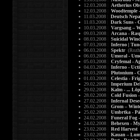
12.03.2008
|
Aetherius Ob
12.03.2008
|
Woodtemple -
11.03.2008
|
Deutsch Nepal
11.03.2008
|
Dark Suns - 
10.03.2008
|
Vargsang – W
09.03.2008
|
Arcana - Ras
08.03.2008
|
Suicidal Wind
07.03.2008
|
Inferno | Tund
06.03.2008
|
Spektr
(Rozh
06.03.2008
|
Umoral - Um
05.03.2008
|
Cryfemal - Ap
04.03.2008
|
Inferno - Uct
03.03.2008
|
Plutonium - O
01.03.2008
|
Celestia - Fri
29.02.2008
|
Imperium De
29.02.2008
|
Kalm - ... Lõ
28.02.2008
|
Cold Fusion 
27.02.2008
|
Infernal Dese
26.02.2008
|
Grom – Wint
25.02.2008
|
Umbrtka - Pá
24.02.2008
|
Funeral Fog -
24.02.2008
|
Behexen - My 
23.02.2008
|
Red Harvest
23.02.2008
|
Kauan – Lum