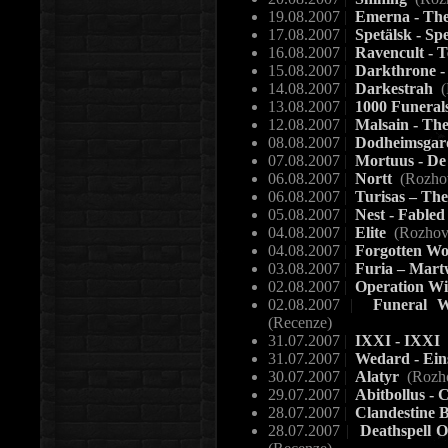
19.08.2007
|
Emerna - The
17.08.2007
|
Spetälsk - Sp
16.08.2007
|
Ravencult - 
15.08.2007
|
Darkthrone
14.08.2007
|
Darkestrah
(
13.08.2007
|
1000 Funerals
12.08.2007
|
Malsain - The
08.08.2007
|
Dodheimsgard,
07.08.2007
|
Mortuus - De
06.08.2007
|
Nortt
(Rozho
06.08.2007
|
Turisas – Th
05.08.2007
|
Nest - Fable
04.08.2007
|
Elite
(Rozhov
04.08.2007
|
Forgotten Wo
03.08.2007
|
Furia – Mart
02.08.2007
|
Operation Wi
02.08.2007
|
Funeral W
(Recenze)
31.07.2007
|
IXXI - IXXI
31.07.2007
|
Wedard - Ei
30.07.2007
|
Alatyr
(Rozh
29.07.2007
|
Abitbollus - 
28.07.2007
|
Clandestine 
28.07.2007
|
Deathspell O