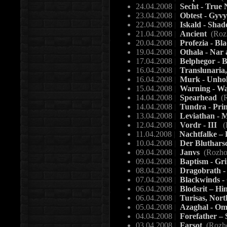
24.04.2008
|
Secht - True 
23.04.2008
|
Obtest - Gyv
22.04.2008
|
Iskald - Shad
21.04.2008
|
Ancient
(Roz
20.04.2008
|
Profezia - Bl
19.04.2008
|
Othala - Nar a
17.04.2008
|
Belphegor - 
16.04.2008
|
Translunaria,
16.04.2008
|
Murk - Unhol
15.04.2008
|
Warning - Wa
14.04.2008
|
Spearhead
(R
14.04.2008
|
Tundra - Pri
13.04.2008
|
Leviathan - M
12.04.2008
|
Vordr - III
(
11.04.2008
|
Nachtfalke – 
10.04.2008
|
Der Blutharsc
09.04.2008
|
Janvs
(Rozho
09.04.2008
|
Baptism - Gr
08.04.2008
|
Dragobrath -
07.04.2008
|
Blackwinds -
06.04.2008
|
Blodsrit – Hi
06.04.2008
|
Turisas, Nort
05.04.2008
|
Azaghal - O
04.04.2008
|
Forefather – 
03.04.2008
|
Farsot
(Rozh