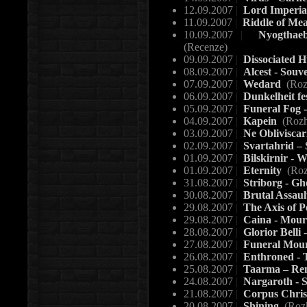
12.09.2007
|
Lord Imperia
11.09.2007
|
Riddle of Mea
10.09.2007
|
Nyogthaebl
(Recenze)
09.09.2007
|
Dissociated 
08.09.2007
|
Alcest - Souv
07.09.2007
|
Wedard
(Roz
06.09.2007
|
Dunkelheit fe
05.09.2007
|
Funeral Fog 
04.09.2007
|
Kapein
(Rozh
03.09.2007
|
Ne Obliviscar
02.09.2007
|
Svartahrid –
01.09.2007
|
Bilskirnir - 
01.09.2007
|
Eternity
(Roz
31.08.2007
|
Striborg - G
30.08.2007
|
Brutal Assaul
29.08.2007
|
The Axis of P
29.08.2007
|
Caina - Mou
28.08.2007
|
Glorior Belli
27.08.2007
|
Funeral Mou
26.08.2007
|
Enthroned - T
25.08.2007
|
Taarma – Rem
24.08.2007
|
Nargaroth - S
21.08.2007
|
Corpus Chris
20.08.2007
|
Shining
(Roz