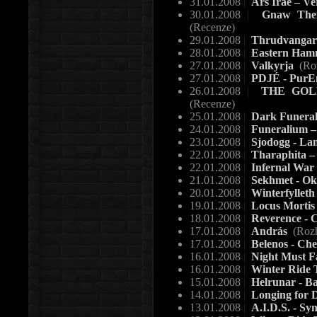
31.01.2008
|
Ars Irae – V
30.01.2008
|
Gnaw Their
(Recenze)
29.01.2008
|
Thrudvangar 
28.01.2008
|
Eastern Hamm
27.01.2008
|
Valkyrja
(Ro
27.01.2008
|
PDJÉ - PurE
26.01.2008
|
THE GOL
(Recenze)
25.01.2008
|
Dark Funeral
24.01.2008
|
Funeralium –
23.01.2008
|
Sjodogg - La
22.01.2008
|
Tharaphita – 
22.01.2008
|
Infernal War
21.01.2008
|
Sekhmet - Ok
20.01.2008
|
Winterfylleth
19.01.2008
|
Locus Mortis
18.01.2008
|
Reverence - 
17.01.2008
|
András
(Roz
17.01.2008
|
Belenos - Che
16.01.2008
|
Night Must Fa
16.01.2008
|
Winter Ride 
15.01.2008
|
Helrunar - Ba
14.01.2008
|
Longing for 
13.01.2008
|
A.I.D.S. - S