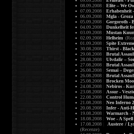
09.09.2008
|
Evilfeast - F
08.09.2008
|
Elite – We O
07.09.2008
|
Erhabenheit 
06.09.2008
|
Mgla - Groz
05.09.2008
|
Gorgoroth - 
04.09.2008
|
Dunkelheit fe
03.09.2008
|
Mustan Kuun 
02.09.2008
|
Helheim
(Roz
01.09.2008
|
Spite Extreme
30.08.2008
|
Thirst - Blac
29.08.2008
|
Brutal Assault
28.08.2008
|
Ulvdalir – So
27.08.2008
|
Brutal Assaul
26.08.2008
|
Semai – Dege
26.08.2008
|
Brutal Assaul
25.08.2008
|
Brocken Moo
24.08.2008
|
Nebiros - Ku
23.08.2008
|
Assur - Veszt
22.08.2008
|
Control Hum
21.08.2008
|
Neo Inferno 2
20.08.2008
|
Infer - Anti
19.08.2008
|
Warmarch - N
18.08.2008
|
Woe - A Spell
17.08.2008
|
Austere / Ly
(Recenze)