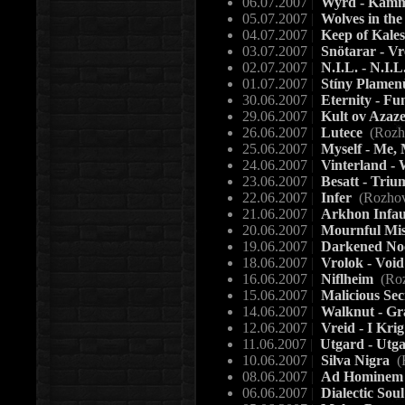
06.07.2007
|
Wyrd - Kam
05.07.2007
|
Wolves in the
04.07.2007
|
Keep of Kaless
03.07.2007
|
Snötarar - Vr
02.07.2007
|
N.I.L. - N.I.L
01.07.2007
|
Stíny Plamen
30.06.2007
|
Eternity - Fu
29.06.2007
|
Kult ov Azaz
26.06.2007
|
Lutece
(Rozh
25.06.2007
|
Myself - Me,
24.06.2007
|
Vinterland -
23.06.2007
|
Besatt - Triu
22.06.2007
|
Infer
(Rozhov
21.06.2007
|
Arkhon Infau
20.06.2007
|
Mournful Mis
19.06.2007
|
Darkened Noc
18.06.2007
|
Vrolok - Void
16.06.2007
|
Niflheim
(Roz
15.06.2007
|
Malicious Sec
14.06.2007
|
Walknut - Gr
12.06.2007
|
Vreid - I Kri
11.06.2007
|
Utgard - Utg
10.06.2007
|
Silva Nigra
(
08.06.2007
|
Ad Homine
06.06.2007
|
Dialectic Sou