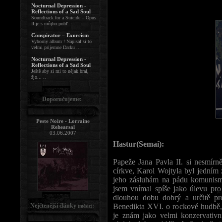
Nocturnal Depression -
Reflections of a Sad Soul
Soundtrack for a Suicide – Opus
II je s môjho pohľ ..
Conspirator – Exorcism
Vyborny album ! Napisal si to
velmi prijemne Darku ..
Nocturnal Depression -
Reflections of a Sad Soul
Ještě aby si mi to nějak bral,
žjo... ..
Doporučujeme:
Peste Noire - Lorraine
Rehearsal
03.06.2007
Hastur(Semai):
Papeže Jana Pavla II. si nesmírně
církve, Karol Wojtyla byl jedním z
jeho zásluhám na pádu komunismu
jsem vnímal spíše jako úlevu pro
dlouhou dobu dobrý a určitě pro
Nejčtenější články
:
Benedikta XVI. o rockové hudbě,
(měsíc)
je znám jako velmi konzervativn