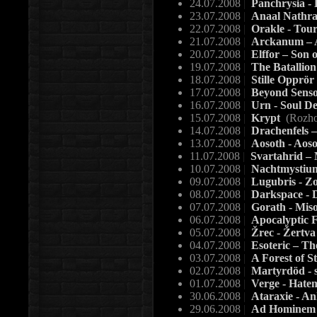
24.07.2008
|
Panchrysia - 
23.07.2008
|
Anaal Nathr
22.07.2008
|
Orakle - Tou
21.07.2008
|
Arckanum – 
20.07.2008
|
Elffor – Son 
19.07.2008
|
The Batallion
18.07.2008
|
Stille Opprör
17.07.2008
|
Beyond Senso
16.07.2008
|
Urn - Soul De
15.07.2008
|
Krypt
(Rozho
14.07.2008
|
Drachenfels 
13.07.2008
|
Aosoth - Aos
11.07.2008
|
Svartahrid – 
10.07.2008
|
Nachtmystium 
09.07.2008
|
Lugubris - Zo
08.07.2008
|
Darkspace - 
07.07.2008
|
Gorath - Mis
06.07.2008
|
Apocalyptic 
05.07.2008
|
Žrec - Žertv
04.07.2008
|
Esoteric – Th
03.07.2008
|
A Forest of S
02.07.2008
|
Martyrdöd - 
01.07.2008
|
Verge - Hate
30.06.2008
|
Ataraxie - A
29.06.2008
|
Ad Hominem 