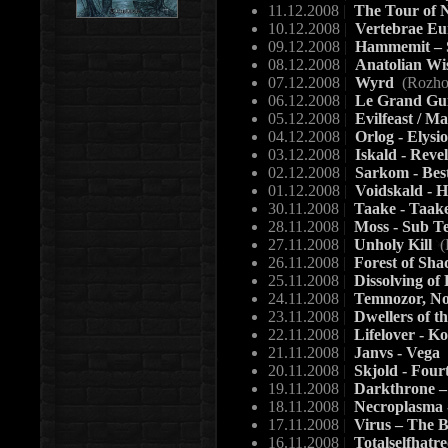
11.12.2008
|
The Tour of 
10.12.2008
|
Vertebrae E
09.12.2008
|
Hammemit – S
08.12.2008
|
Anatolian Wi
07.12.2008
|
Wyrd
(Rozho
06.12.2008
|
Le Grand Gui
05.12.2008
|
Evilfeast / Ma
04.12.2008
|
Orlog - Elys
03.12.2008
|
Iskald - Reve
02.12.2008
|
Sarkom - Bes
01.12.2008
|
Voidskald - 
30.11.2008
|
Taake - Taak
28.11.2008
|
Moss - Sub 
27.11.2008
|
Unholy Kill
(
26.11.2008
|
Forest of Sha
25.11.2008
|
Dissolving of
24.11.2008
|
Temnozor, Nor
23.11.2008
|
Dwellers of t
22.11.2008
|
Lifelover - K
21.11.2008
|
Janvs - Vega
20.11.2008
|
Skjold - Four
19.11.2008
|
Darkthrone –
18.11.2008
|
Necroplasma 
17.11.2008
|
Virus – The 
16.11.2008
|
Totalselfhatr