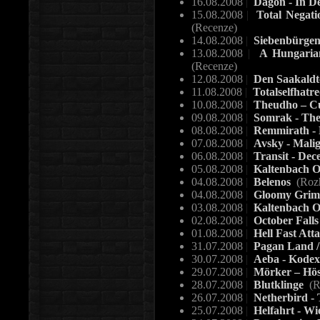
16.08.2008
|
Dagon - In D
15.08.2008
|
Total Negati
(Recenze)
14.08.2008
|
Siebenbürgen
13.08.2008
|
A Hungarian
(Recenze)
12.08.2008
|
Den Saakald
11.08.2008
|
Totalselfhatre
10.08.2008
|
Theudho – Cu
09.08.2008
|
Somrak - The
08.08.2008
|
Remmirath - 
07.08.2008
|
Avsky - Mali
06.08.2008
|
Transit - De
05.08.2008
|
Kaltenbach O
04.08.2008
|
Belenos
(Roz
04.08.2008
|
Gloomy Grim -
03.08.2008
|
Kaltenbach Op
02.08.2008
|
October Fall
01.08.2008
|
Hell Fast Att
31.07.2008
|
Pagan Land / 
30.07.2008
|
Aeba - Kode
29.07.2008
|
Mörker – Hö
28.07.2008
|
Blutklinge
(R
26.07.2008
|
Netherbird - 
25.07.2008
|
Helfahrt - W