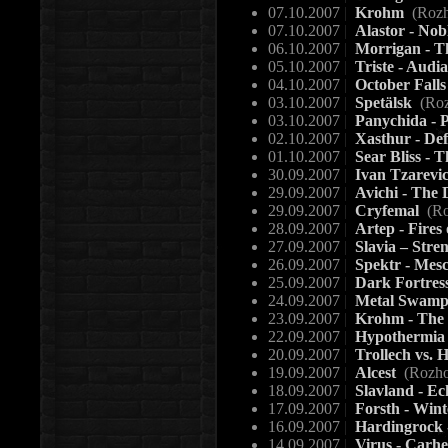
07.10.2007
|
Krohm
(Rozh
07.10.2007
|
Alastor - Nob
06.10.2007
|
Morrigan - 
05.10.2007
|
Triste - Audia
04.10.2007
|
October Falls
03.10.2007
|
Spetälsk
(Roz
03.10.2007
|
Panychida - 
02.10.2007
|
Xasthur - Def
01.10.2007
|
Sear Bliss - 
30.09.2007
|
Ivan Tzarevi
29.09.2007
|
Avichi - The 
29.09.2007
|
Cryfemal
(Ro
28.09.2007
|
Artep - Fires
27.09.2007
|
Slavia – Stre
26.09.2007
|
Spektr - Mes
25.09.2007
|
Dark Fortres
24.09.2007
|
Metal Swamp
23.09.2007
|
Krohm - The 
22.09.2007
|
Hypothermia 
20.09.2007
|
Trollech vs. 
19.09.2007
|
Alcest
(Rozho
18.09.2007
|
Slavland - E
17.09.2007
|
Forsth - Wint
16.09.2007
|
Hardingrock 
14.09.2007
|
Virus - Carh