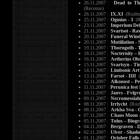
26.11.2007
|
Dead to This
(Recenze)
26.11.2007
|
IX.XI
(Rozho
25.11.2007
|
Ogmias - 3
(R
23.11.2007
|
Imperium Dek
21.11.2007
|
Svartsot - Ra
20.11.2007
|
Funeral Win
20.11.2007
|
Mutiilation -
19.11.2007
|
Thorngoth - T
18.11.2007
|
Nocternity – 
16.11.2007
|
Aetherius Obs
15.11.2007
|
Svartsyn - Ti
14.11.2007
|
Limbonic Ar
13.11.2007
|
Farsot - IIII
(
12.11.2007
|
Alkonost – P
11.11.2007
|
Perunica fest 
10.11.2007
|
Janvs - Fvlgv
09.11.2007
|
Necromessiah 
08.11.2007
|
Irrlycht
(Roz
08.11.2007
|
Arkha Sva - G
07.11.2007
|
Chaos Moon -
05.11.2007
|
Tulus – Biog
04.11.2007
|
Bergraven - 
02.11.2007
|
Ulver - Shado
01.11.2007
|
October Fall