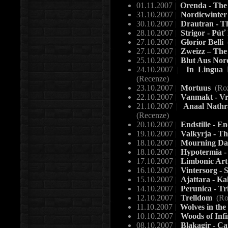
01.11.2007
|
Orenda - The
31.10.2007
|
Nordicwinter
30.10.2007
|
Drautran - Th
28.10.2007
|
Strigor - Púť
27.10.2007
|
Glorior Belli
27.10.2007
|
Zweizz – The
25.10.2007
|
Blut Aus Nord
24.10.2007
|
In Lingua 
(Recenze)
23.10.2007
|
Mortuus
(Ro
22.10.2007
|
Vanmakt - Vr
21.10.2007
|
Anaal Nathra
(Recenze)
20.10.2007
|
Endstille - En
19.10.2007
|
Valkyrja - Th
18.10.2007
|
Mourning D
18.10.2007
|
Hypotermia -
17.10.2007
|
Limbonic Art 
16.10.2007
|
Vintersorg - 
15.10.2007
|
Ajattara - K
14.10.2007
|
Perunica - T
12.10.2007
|
Trelldom
(Ro
11.10.2007
|
Wolves in th
10.10.2007
|
Woods of Infi
08.10.2007
|
Blakagir - Ca