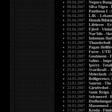
09.04.2007
|
Negura Bunge
08.04.2007
|
Silva Nigra -
07.04.2007
|
Pantheon I
(
06.04.2007
|
LIK – Lekamen
05.04.2007
|
Hunok/Bilskir
04.04.2007
|
Lifelover - E
03.04.2007
|
Fjörd - Vinla
02.04.2007
|
Nae’blis - Ske
01.04.2007
|
Inhuman Hate
31.03.2007
|
Thunderbolt 
30.03.2007
|
Pagan Hellfi
29.03.2007
|
Furze - UTD
28.03.2007
|
Goatmoon - F
27.03.2007
|
Saltus – Imp
26.03.2007
|
Iperyt - Total
25.03.2007
|
Svartkraft – 
24.03.2007
|
Melechesh
(R
24.03.2007
|
Belligerence,
23.03.2007
|
Sauron - The
22.03.2007
|
Gjenferdsel -
21.03.2007
|
Sonic Reign
(
20.03.2007
|
Selvmorrd - 
19.03.2007
|
Dodheimsgard 
18.03.2007
|
Massemord – 
17.03.2007
|
Kroda - Fimb