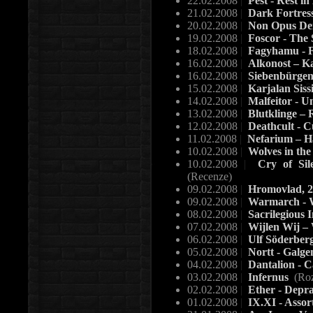
22.02.2008
|
Pest - Rest i
21.02.2008
|
Dark Fortres
20.02.2008
|
Non Opus Dei
19.02.2008
|
Foscor - The 
18.02.2008
|
Fagyhamu - F
16.02.2008
|
Alkonost – K
16.02.2008
|
Siebenbürge
15.02.2008
|
Karjalan Siss
14.02.2008
|
Malfeitor - 
13.02.2008
|
Blutklinge – 
12.02.2008
|
Deathcult - C
11.02.2008
|
Nefarium – Ha
10.02.2008
|
Wolves in th
10.02.2008
|
Cry of Sil
(Recenze)
09.02.2008
|
Hromovlad, 
09.02.2008
|
Warmarch - W
08.02.2008
|
Sacrilegious 
07.02.2008
|
Wijlen Wij –
06.02.2008
|
Ulf Söderber
05.02.2008
|
Nortt - Galge
04.02.2008
|
Dantalion - C
03.02.2008
|
Infernus
(Roz
02.02.2008
|
Ether - Depra
01.02.2008
|
IX.XI - Asso