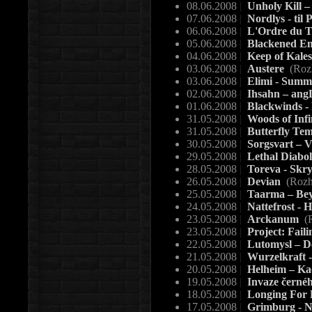
08.06.2008
|
Unholy Kill 
07.06.2008
|
Nordlys - til 
06.06.2008
|
L'Ordre du Te
05.06.2008
|
Blackened Em
04.06.2008
|
Keep of Kales
03.06.2008
|
Austere
(Roz
03.06.2008
|
Elimi - Sum
02.06.2008
|
Ihsahn – an
01.06.2008
|
Blackwinds - 
31.05.2008
|
Woods of Infi
31.05.2008
|
Butterfly Te
30.05.2008
|
Sorgsvart – V
29.05.2008
|
Lethal Diabol
28.05.2008
|
Toreva - Skr
26.05.2008
|
Devian
(Rozh
25.05.2008
|
Taarma – Bey
24.05.2008
|
Nattefrost - 
23.05.2008
|
Arckanum
(
23.05.2008
|
Project: Fail
22.05.2008
|
Lutomysl – D
21.05.2008
|
Wurzelkraft -
20.05.2008
|
Helheim – Ka
19.05.2008
|
Invaze černé
18.05.2008
|
Longing For
17.05.2008
|
Grimburg - N