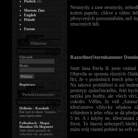
Poslech
(36)
Nesmysly a zase nesmysly, nehodlá
Mortem Zine
kolem papeže, církve a vůbec lid
English
přesycených porozuměním, než bych
Přátelé
ztracených lidí.
Forum
Přihlášení:
Razorline(Stormhammer Domina
Uživatel:
Heslo:
Smrt Jana Pavla II. jsem vnímal a
Objevila se spousta různých článk
říct, že v posledních letech jeho v
Na taková prohlášení si asi bud
Registrace
prototyp zpátečnického, řekl bych
Poslední komentáře:
netýká jen hudby, ale všech věcí, 
cokoliv. Věřím, že vidí „Satan
křesťanstvo vždycky nějakou z
Helheim – Kaoskult
vzhledem k jeho věku se dá předpo
Řek bych že album "journeys..."
sama kapela neber ..
5 let. A i kdyby ne, křesťanská 
Falkenbach - Magni
život. To hlavní nebezpečí hledej
Blandinn Ok Megintiri
mám svůj vlastní pohled na svět a 
Tohle album prorazilo do
světových vod, ale pravým ..